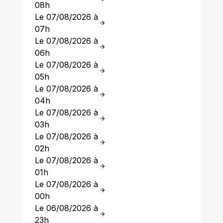
08h
Le 07/08/2026 à
07h
Le 07/08/2026 à
06h
Le 07/08/2026 à
05h
Le 07/08/2026 à
04h
Le 07/08/2026 à
03h
Le 07/08/2026 à
02h
Le 07/08/2026 à
01h
Le 07/08/2026 à
00h
Le 06/08/2026 à
23h