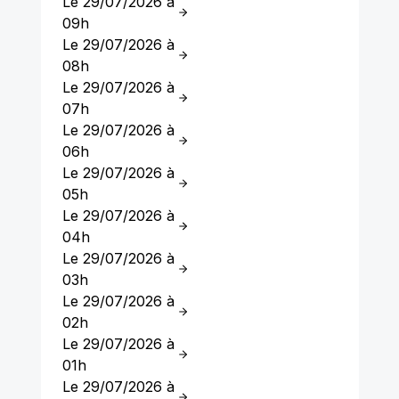
Le 29/07/2026 à
09h
Le 29/07/2026 à
08h
Le 29/07/2026 à
07h
Le 29/07/2026 à
06h
Le 29/07/2026 à
05h
Le 29/07/2026 à
04h
Le 29/07/2026 à
03h
Le 29/07/2026 à
02h
Le 29/07/2026 à
01h
Le 29/07/2026 à