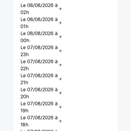
Le 08/08/2026 à
02h
Le 08/08/2026 à
01h
Le 08/08/2026 à
00h
Le 07/08/2026 à
23h
Le 07/08/2026 à
22h
Le 07/08/2026 à
21h
Le 07/08/2026 à
20h
Le 07/08/2026 à
19h
Le 07/08/2026 à
18h