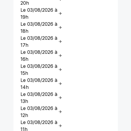
20h
Le 03/08/2026 à
19h
Le 03/08/2026 à
18h
Le 03/08/2026 à
17h
Le 03/08/2026 à
16h
Le 03/08/2026 à
15h
Le 03/08/2026 à
14h
Le 03/08/2026 à
13h
Le 03/08/2026 à
12h
Le 03/08/2026 à
11h