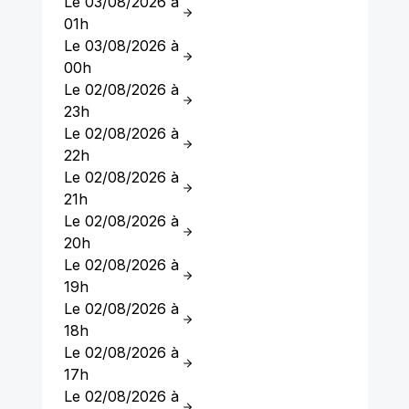
Le 03/08/2026 à
01h
Le 03/08/2026 à
00h
Le 02/08/2026 à
23h
Le 02/08/2026 à
22h
Le 02/08/2026 à
21h
Le 02/08/2026 à
20h
Le 02/08/2026 à
19h
Le 02/08/2026 à
18h
Le 02/08/2026 à
17h
Le 02/08/2026 à