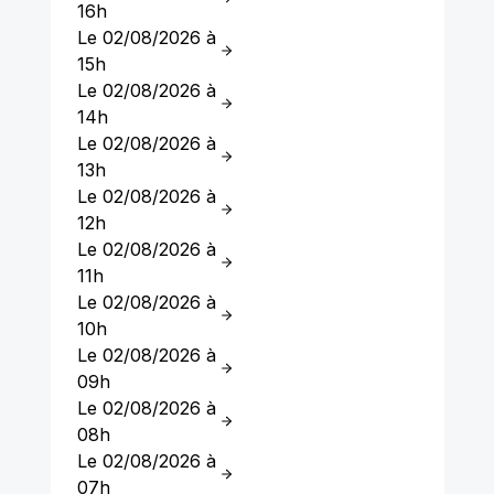
16h
Le 02/08/2026 à
15h
Le 02/08/2026 à
14h
Le 02/08/2026 à
13h
Le 02/08/2026 à
12h
Le 02/08/2026 à
11h
Le 02/08/2026 à
10h
Le 02/08/2026 à
09h
Le 02/08/2026 à
08h
Le 02/08/2026 à
07h