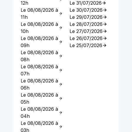
12h
Le 31/07/2026
Le 08/08/2026 à
Le 30/07/2026
11h
Le 29/07/2026
Le 08/08/2026 à
Le 28/07/2026
10h
Le 27/07/2026
Le 08/08/2026 à
Le 26/07/2026
09h
Le 25/07/2026
Le 08/08/2026 à
08h
Le 08/08/2026 à
07h
Le 08/08/2026 à
06h
Le 08/08/2026 à
05h
Le 08/08/2026 à
04h
Le 08/08/2026 à
03h