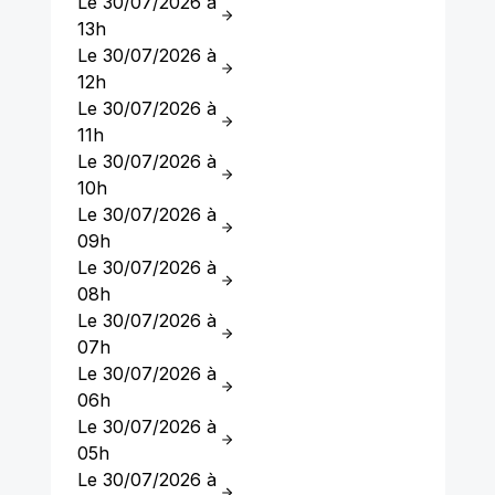
Le 30/07/2026 à
13h
Le 30/07/2026 à
12h
Le 30/07/2026 à
11h
Le 30/07/2026 à
10h
Le 30/07/2026 à
09h
Le 30/07/2026 à
08h
Le 30/07/2026 à
07h
Le 30/07/2026 à
06h
Le 30/07/2026 à
05h
Le 30/07/2026 à