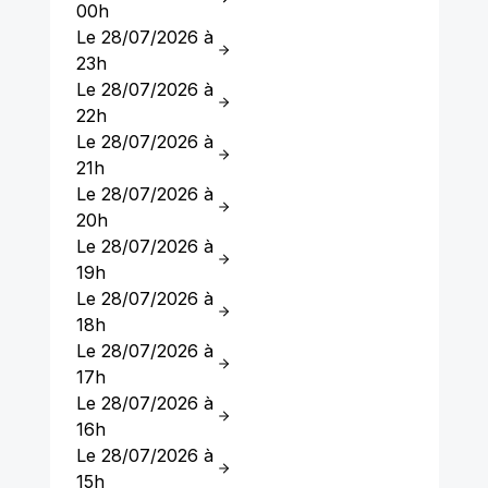
00h
Le 28/07/2026 à
23h
Le 28/07/2026 à
22h
Le 28/07/2026 à
21h
Le 28/07/2026 à
20h
Le 28/07/2026 à
19h
Le 28/07/2026 à
18h
Le 28/07/2026 à
17h
Le 28/07/2026 à
16h
Le 28/07/2026 à
15h