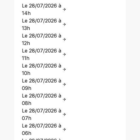
Le 28/07/2026 à
14h
Le 28/07/2026 à
13h
Le 28/07/2026 à
12h
Le 28/07/2026 à
11h
Le 28/07/2026 à
10h
Le 28/07/2026 à
09h
Le 28/07/2026 à
08h
Le 28/07/2026 à
07h
Le 28/07/2026 à
06h