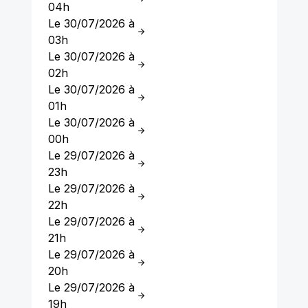
04h
Le 30/07/2026 à
03h
Le 30/07/2026 à
02h
Le 30/07/2026 à
01h
Le 30/07/2026 à
00h
Le 29/07/2026 à
23h
Le 29/07/2026 à
22h
Le 29/07/2026 à
21h
Le 29/07/2026 à
20h
Le 29/07/2026 à
19h