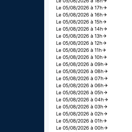
Le 05/08/2026 à 18h
Le 05/08/2026 à 17h
Le 05/08/2026 à 16h
Le 05/08/2026 à 15h
Le 05/08/2026 à 14h
Le 05/08/2026 à 13h
Le 05/08/2026 à 12h
Le 05/08/2026 à 11h
Le 05/08/2026 à 10h
Le 05/08/2026 à 09h
Le 05/08/2026 à 08h
Le 05/08/2026 à 07h
Le 05/08/2026 à 06h
Le 05/08/2026 à 05h
Le 05/08/2026 à 04h
Le 05/08/2026 à 03h
Le 05/08/2026 à 02h
Le 05/08/2026 à 01h
Le 05/08/2026 à 00h