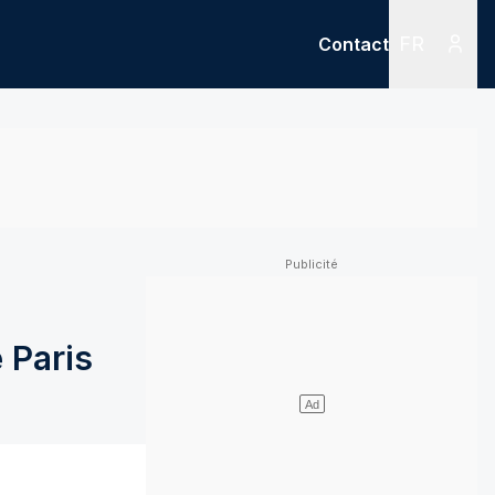
FR
Contact
Menu
Menu des
 Paris