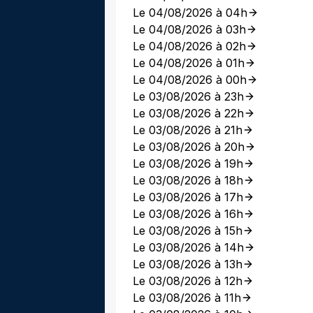
Le 04/08/2026 à 04h
Le 04/08/2026 à 03h
Le 04/08/2026 à 02h
Le 04/08/2026 à 01h
Le 04/08/2026 à 00h
Le 03/08/2026 à 23h
Le 03/08/2026 à 22h
Le 03/08/2026 à 21h
Le 03/08/2026 à 20h
Le 03/08/2026 à 19h
Le 03/08/2026 à 18h
Le 03/08/2026 à 17h
Le 03/08/2026 à 16h
Le 03/08/2026 à 15h
Le 03/08/2026 à 14h
Le 03/08/2026 à 13h
Le 03/08/2026 à 12h
Le 03/08/2026 à 11h