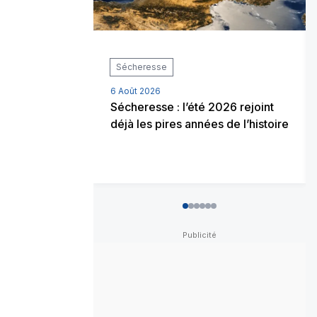
Sécheresse
6 Août 2026
Sécheresse : l’été 2026 rejoint
déjà les pires années de l’histoire
0
1
2
3
4
5