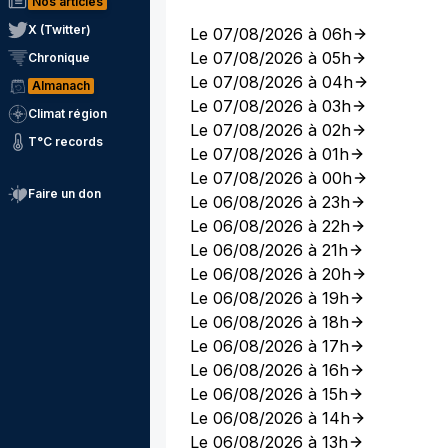
Nos articles
X (Twitter)
Le 07/08/2026 à 06h
Le 07/08/2026 à 05h
Chronique
Le 07/08/2026 à 04h
Almanach
Le 07/08/2026 à 03h
Climat région
Le 07/08/2026 à 02h
T°C records
Le 07/08/2026 à 01h
Le 07/08/2026 à 00h
Faire un don
Le 06/08/2026 à 23h
Le 06/08/2026 à 22h
Le 06/08/2026 à 21h
Le 06/08/2026 à 20h
Le 06/08/2026 à 19h
Le 06/08/2026 à 18h
Le 06/08/2026 à 17h
Le 06/08/2026 à 16h
Le 06/08/2026 à 15h
Le 06/08/2026 à 14h
Le 06/08/2026 à 13h