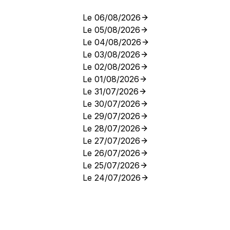
Le 06/08/2026
Le 05/08/2026
Le 04/08/2026
Le 03/08/2026
Le 02/08/2026
Le 01/08/2026
Le 31/07/2026
Le 30/07/2026
Le 29/07/2026
Le 28/07/2026
Le 27/07/2026
Le 26/07/2026
Le 25/07/2026
Le 24/07/2026