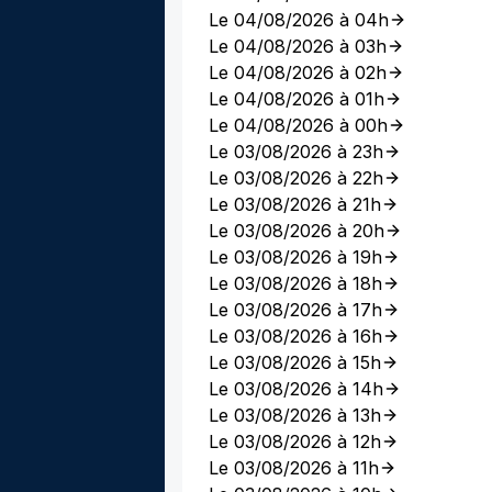
Le 04/08/2026 à 04h
Le 04/08/2026 à 03h
Le 04/08/2026 à 02h
Le 04/08/2026 à 01h
Le 04/08/2026 à 00h
Le 03/08/2026 à 23h
Le 03/08/2026 à 22h
Le 03/08/2026 à 21h
Le 03/08/2026 à 20h
Le 03/08/2026 à 19h
Le 03/08/2026 à 18h
Le 03/08/2026 à 17h
Le 03/08/2026 à 16h
Le 03/08/2026 à 15h
Le 03/08/2026 à 14h
Le 03/08/2026 à 13h
Le 03/08/2026 à 12h
Le 03/08/2026 à 11h