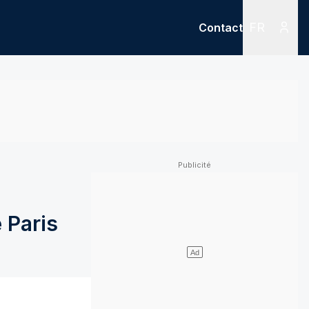
FR
Contact
Menu
Menu des
 Paris