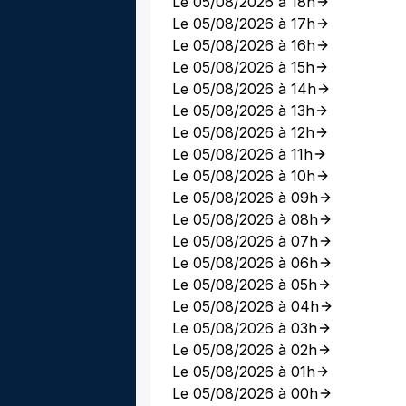
Le 05/08/2026 à 18h
Le 05/08/2026 à 17h
Le 05/08/2026 à 16h
Le 05/08/2026 à 15h
Le 05/08/2026 à 14h
Le 05/08/2026 à 13h
Le 05/08/2026 à 12h
Le 05/08/2026 à 11h
Le 05/08/2026 à 10h
Le 05/08/2026 à 09h
Le 05/08/2026 à 08h
Le 05/08/2026 à 07h
Le 05/08/2026 à 06h
Le 05/08/2026 à 05h
Le 05/08/2026 à 04h
Le 05/08/2026 à 03h
Le 05/08/2026 à 02h
Le 05/08/2026 à 01h
Le 05/08/2026 à 00h