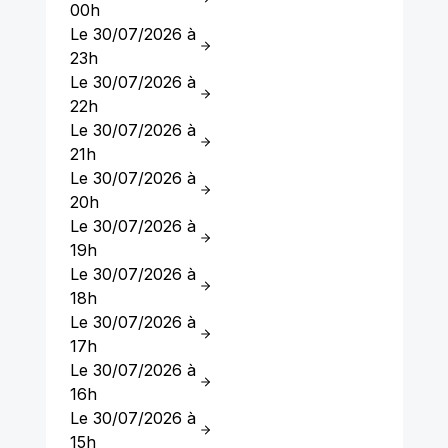
00h
Le 30/07/2026 à
23h
Le 30/07/2026 à
22h
Le 30/07/2026 à
21h
Le 30/07/2026 à
20h
Le 30/07/2026 à
19h
Le 30/07/2026 à
18h
Le 30/07/2026 à
17h
Le 30/07/2026 à
16h
Le 30/07/2026 à
15h