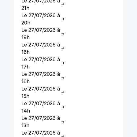
Le 27/07/2026 à
21h
Le 27/07/2026 à
20h
Le 27/07/2026 à
19h
Le 27/07/2026 à
18h
Le 27/07/2026 à
17h
Le 27/07/2026 à
16h
Le 27/07/2026 à
15h
Le 27/07/2026 à
14h
Le 27/07/2026 à
13h
Le 27/07/2026 à