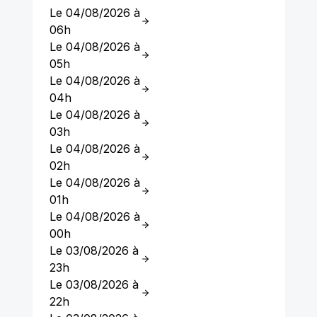
Le 04/08/2026 à
06h
Le 04/08/2026 à
05h
Le 04/08/2026 à
04h
Le 04/08/2026 à
03h
Le 04/08/2026 à
02h
Le 04/08/2026 à
01h
Le 04/08/2026 à
00h
Le 03/08/2026 à
23h
Le 03/08/2026 à
22h