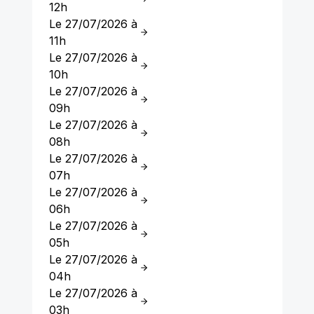
12h
Le 27/07/2026 à
11h
Le 27/07/2026 à
10h
Le 27/07/2026 à
09h
Le 27/07/2026 à
08h
Le 27/07/2026 à
07h
Le 27/07/2026 à
06h
Le 27/07/2026 à
05h
Le 27/07/2026 à
04h
Le 27/07/2026 à
03h