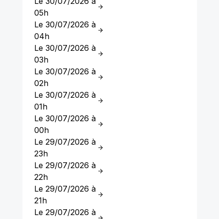
Le 30/07/2026 à
05h
Le 30/07/2026 à
04h
Le 30/07/2026 à
03h
Le 30/07/2026 à
02h
Le 30/07/2026 à
01h
Le 30/07/2026 à
00h
Le 29/07/2026 à
23h
Le 29/07/2026 à
22h
Le 29/07/2026 à
21h
Le 29/07/2026 à