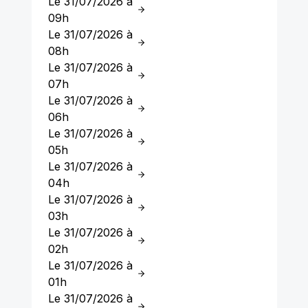
Le 31/07/2026 à
09h
Le 31/07/2026 à
08h
Le 31/07/2026 à
07h
Le 31/07/2026 à
06h
Le 31/07/2026 à
05h
Le 31/07/2026 à
04h
Le 31/07/2026 à
03h
Le 31/07/2026 à
02h
Le 31/07/2026 à
01h
Le 31/07/2026 à