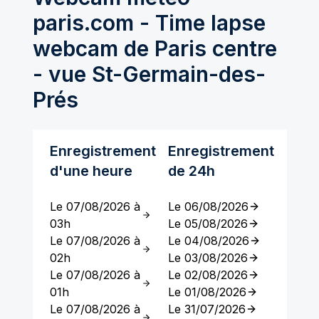
paris.com - Time lapse
webcam de Paris centre
- vue St-Germain-des-
Prés
Enregistrement
Enregistrement
d'une heure
de 24h
Le 07/08/2026 à
Le 06/08/2026
03h
Le 05/08/2026
Le 07/08/2026 à
Le 04/08/2026
02h
Le 03/08/2026
Le 07/08/2026 à
Le 02/08/2026
01h
Le 01/08/2026
Le 07/08/2026 à
Le 31/07/2026