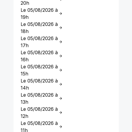
20h
Le 05/08/2026 à
19h
Le 05/08/2026 à
18h
Le 05/08/2026 à
17h
Le 05/08/2026 à
16h
Le 05/08/2026 à
15h
Le 05/08/2026 à
14h
Le 05/08/2026 à
13h
Le 05/08/2026 à
12h
Le 05/08/2026 à
11h