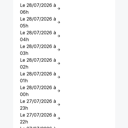
Le 28/07/2026 à
06h
Le 28/07/2026 à
05h
Le 28/07/2026 à
04h
Le 28/07/2026 à
03h
Le 28/07/2026 à
02h
Le 28/07/2026 à
01h
Le 28/07/2026 à
00h
Le 27/07/2026 à
23h
Le 27/07/2026 à
22h