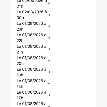
Le 02/08/2026 à
01h
Le 02/08/2026 à
00h
Le 01/08/2026 à
23h
Le 01/08/2026 à
22h
Le 01/08/2026 à
21h
Le 01/08/2026 à
20h
Le 01/08/2026 à
19h
Le 01/08/2026 à
18h
Le 01/08/2026 à
17h
Le 01/08/2026 à