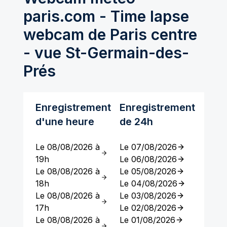
paris.com - Time lapse
webcam de Paris centre
- vue St-Germain-des-
Prés
Enregistrement
Enregistrement
d'une heure
de 24h
Le 08/08/2026 à
Le 07/08/2026
19h
Le 06/08/2026
Le 08/08/2026 à
Le 05/08/2026
18h
Le 04/08/2026
Le 08/08/2026 à
Le 03/08/2026
17h
Le 02/08/2026
Le 08/08/2026 à
Le 01/08/2026