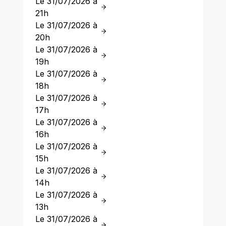
Le 31/07/2026 à
21h
Le 31/07/2026 à
20h
Le 31/07/2026 à
19h
Le 31/07/2026 à
18h
Le 31/07/2026 à
17h
Le 31/07/2026 à
16h
Le 31/07/2026 à
15h
Le 31/07/2026 à
14h
Le 31/07/2026 à
13h
Le 31/07/2026 à