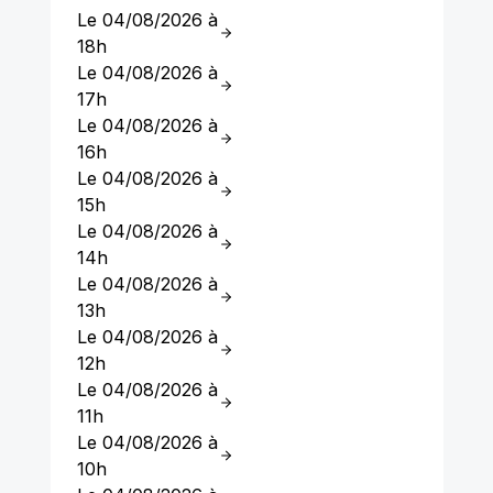
Le 04/08/2026 à
18h
Le 04/08/2026 à
17h
Le 04/08/2026 à
16h
Le 04/08/2026 à
15h
Le 04/08/2026 à
14h
Le 04/08/2026 à
13h
Le 04/08/2026 à
12h
Le 04/08/2026 à
11h
Le 04/08/2026 à
10h