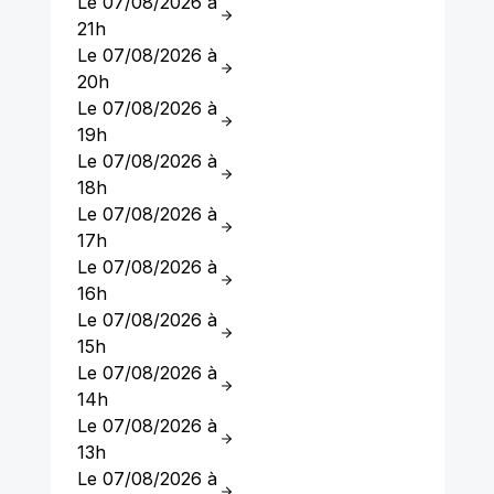
Le 07/08/2026 à
21h
Le 07/08/2026 à
20h
Le 07/08/2026 à
19h
Le 07/08/2026 à
18h
Le 07/08/2026 à
17h
Le 07/08/2026 à
16h
Le 07/08/2026 à
15h
Le 07/08/2026 à
14h
Le 07/08/2026 à
13h
Le 07/08/2026 à