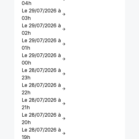
04h
Le 29/07/2026 à
03h
Le 29/07/2026 à
02h
Le 29/07/2026 à
01h
Le 29/07/2026 à
00h
Le 28/07/2026 à
23h
Le 28/07/2026 à
22h
Le 28/07/2026 à
21h
Le 28/07/2026 à
20h
Le 28/07/2026 à
19h