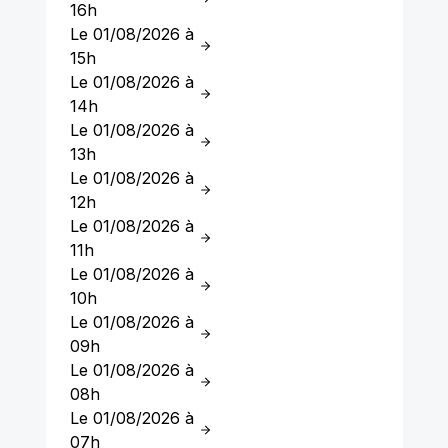
16h
Le 01/08/2026 à
15h
Le 01/08/2026 à
14h
Le 01/08/2026 à
13h
Le 01/08/2026 à
12h
Le 01/08/2026 à
11h
Le 01/08/2026 à
10h
Le 01/08/2026 à
09h
Le 01/08/2026 à
08h
Le 01/08/2026 à
07h