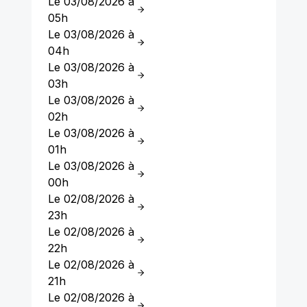
Le 03/08/2026 à
05h
Le 03/08/2026 à
04h
Le 03/08/2026 à
03h
Le 03/08/2026 à
02h
Le 03/08/2026 à
01h
Le 03/08/2026 à
00h
Le 02/08/2026 à
23h
Le 02/08/2026 à
22h
Le 02/08/2026 à
21h
Le 02/08/2026 à