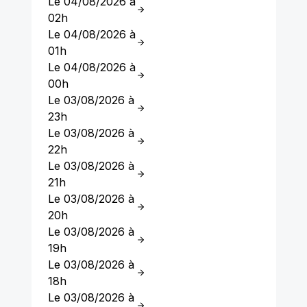
Le 04/08/2026 à
02h
Le 04/08/2026 à
01h
Le 04/08/2026 à
00h
Le 03/08/2026 à
23h
Le 03/08/2026 à
22h
Le 03/08/2026 à
21h
Le 03/08/2026 à
20h
Le 03/08/2026 à
19h
Le 03/08/2026 à
18h
Le 03/08/2026 à