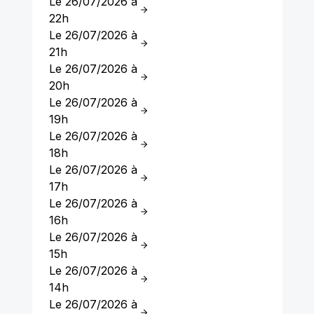
Le 26/07/2026 à
22h
Le 26/07/2026 à
21h
Le 26/07/2026 à
20h
Le 26/07/2026 à
19h
Le 26/07/2026 à
18h
Le 26/07/2026 à
17h
Le 26/07/2026 à
16h
Le 26/07/2026 à
15h
Le 26/07/2026 à
14h
Le 26/07/2026 à