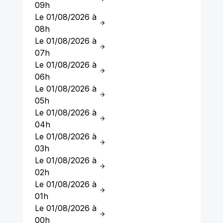
09h
Le 01/08/2026 à
08h
Le 01/08/2026 à
07h
Le 01/08/2026 à
06h
Le 01/08/2026 à
05h
Le 01/08/2026 à
04h
Le 01/08/2026 à
03h
Le 01/08/2026 à
02h
Le 01/08/2026 à
01h
Le 01/08/2026 à
00h