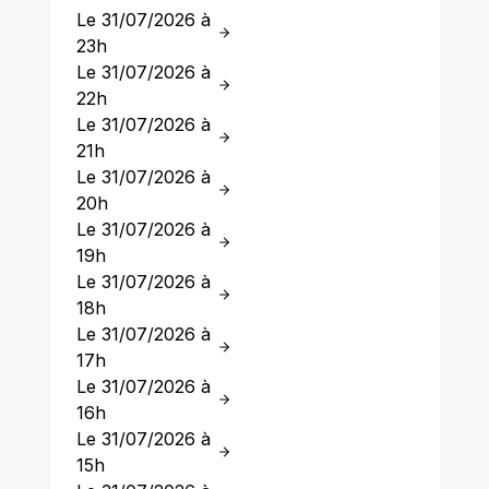
Le 31/07/2026 à
23h
Le 31/07/2026 à
22h
Le 31/07/2026 à
21h
Le 31/07/2026 à
20h
Le 31/07/2026 à
19h
Le 31/07/2026 à
18h
Le 31/07/2026 à
17h
Le 31/07/2026 à
16h
Le 31/07/2026 à
15h