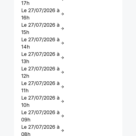
17h
Le 27/07/2026 à
16h
Le 27/07/2026 à
15h
Le 27/07/2026 à
14h
Le 27/07/2026 à
13h
Le 27/07/2026 à
12h
Le 27/07/2026 à
11h
Le 27/07/2026 à
10h
Le 27/07/2026 à
09h
Le 27/07/2026 à
08h