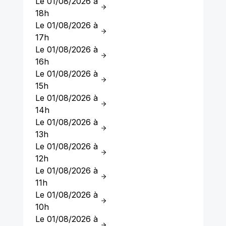
Le 01/08/2026 à
18h
Le 01/08/2026 à
17h
Le 01/08/2026 à
16h
Le 01/08/2026 à
15h
Le 01/08/2026 à
14h
Le 01/08/2026 à
13h
Le 01/08/2026 à
12h
Le 01/08/2026 à
11h
Le 01/08/2026 à
10h
Le 01/08/2026 à