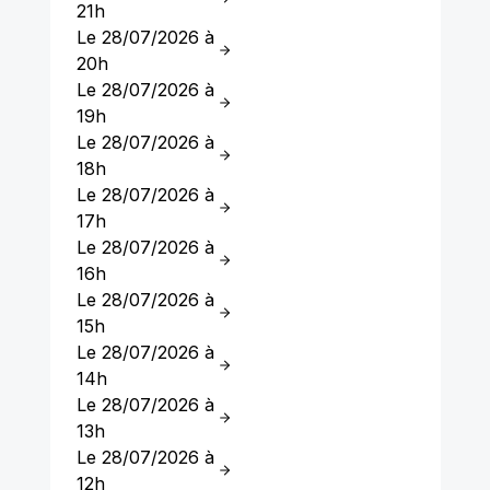
21h
Le 28/07/2026 à
20h
Le 28/07/2026 à
19h
Le 28/07/2026 à
18h
Le 28/07/2026 à
17h
Le 28/07/2026 à
16h
Le 28/07/2026 à
15h
Le 28/07/2026 à
14h
Le 28/07/2026 à
13h
Le 28/07/2026 à
12h