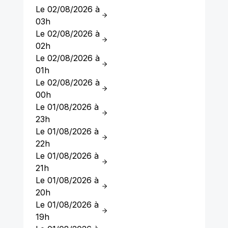
Le 02/08/2026 à
03h
Le 02/08/2026 à
02h
Le 02/08/2026 à
01h
Le 02/08/2026 à
00h
Le 01/08/2026 à
23h
Le 01/08/2026 à
22h
Le 01/08/2026 à
21h
Le 01/08/2026 à
20h
Le 01/08/2026 à
19h