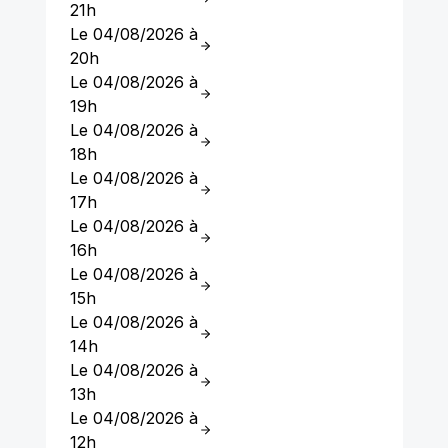
21h
Le 04/08/2026 à
20h
Le 04/08/2026 à
19h
Le 04/08/2026 à
18h
Le 04/08/2026 à
17h
Le 04/08/2026 à
16h
Le 04/08/2026 à
15h
Le 04/08/2026 à
14h
Le 04/08/2026 à
13h
Le 04/08/2026 à
12h