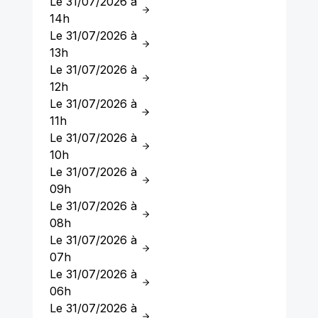
Le 31/07/2026 à
14h
Le 31/07/2026 à
13h
Le 31/07/2026 à
12h
Le 31/07/2026 à
11h
Le 31/07/2026 à
10h
Le 31/07/2026 à
09h
Le 31/07/2026 à
08h
Le 31/07/2026 à
07h
Le 31/07/2026 à
06h
Le 31/07/2026 à