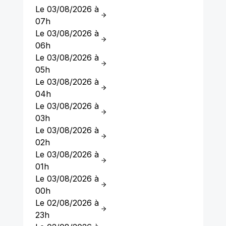
Le 03/08/2026 à
07h
Le 03/08/2026 à
06h
Le 03/08/2026 à
05h
Le 03/08/2026 à
04h
Le 03/08/2026 à
03h
Le 03/08/2026 à
02h
Le 03/08/2026 à
01h
Le 03/08/2026 à
00h
Le 02/08/2026 à
23h