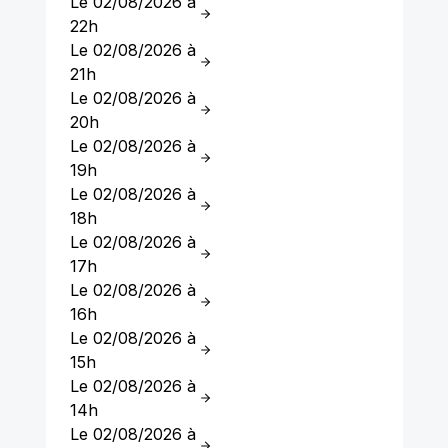
Le 02/08/2026 à
22h
Le 02/08/2026 à
21h
Le 02/08/2026 à
20h
Le 02/08/2026 à
19h
Le 02/08/2026 à
18h
Le 02/08/2026 à
17h
Le 02/08/2026 à
16h
Le 02/08/2026 à
15h
Le 02/08/2026 à
14h
Le 02/08/2026 à