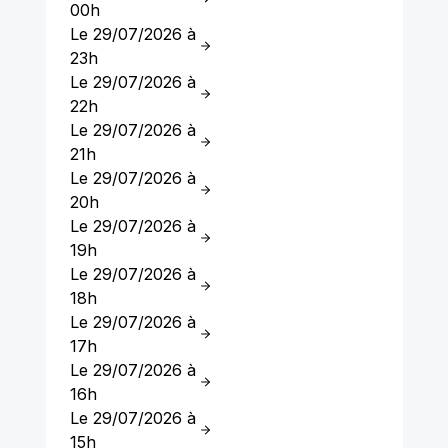
00h
Le 29/07/2026 à
23h
Le 29/07/2026 à
22h
Le 29/07/2026 à
21h
Le 29/07/2026 à
20h
Le 29/07/2026 à
19h
Le 29/07/2026 à
18h
Le 29/07/2026 à
17h
Le 29/07/2026 à
16h
Le 29/07/2026 à
15h