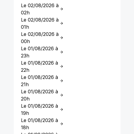
Le 02/08/2026 à
02h
Le 02/08/2026 à
01h
Le 02/08/2026 à
00h
Le 01/08/2026 à
23h
Le 01/08/2026 à
22h
Le 01/08/2026 à
21h
Le 01/08/2026 à
20h
Le 01/08/2026 à
19h
Le 01/08/2026 à
18h