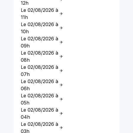
12h
Le 02/08/2026 à
11h
Le 02/08/2026 à
10h
Le 02/08/2026 à
09h
Le 02/08/2026 à
08h
Le 02/08/2026 à
07h
Le 02/08/2026 à
06h
Le 02/08/2026 à
05h
Le 02/08/2026 à
04h
Le 02/08/2026 à
03h