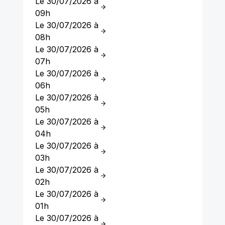
Le 30/07/2026 à
09h
Le 30/07/2026 à
08h
Le 30/07/2026 à
07h
Le 30/07/2026 à
06h
Le 30/07/2026 à
05h
Le 30/07/2026 à
04h
Le 30/07/2026 à
03h
Le 30/07/2026 à
02h
Le 30/07/2026 à
01h
Le 30/07/2026 à