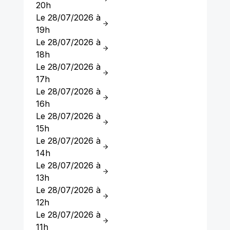
20h
Le 28/07/2026 à
19h
Le 28/07/2026 à
18h
Le 28/07/2026 à
17h
Le 28/07/2026 à
16h
Le 28/07/2026 à
15h
Le 28/07/2026 à
14h
Le 28/07/2026 à
13h
Le 28/07/2026 à
12h
Le 28/07/2026 à
11h