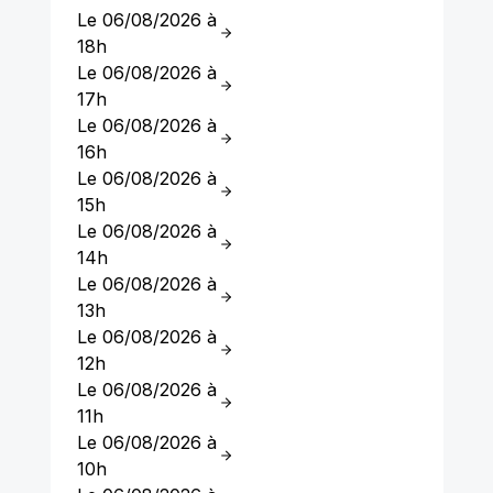
Le 06/08/2026 à
18h
Le 06/08/2026 à
17h
Le 06/08/2026 à
16h
Le 06/08/2026 à
15h
Le 06/08/2026 à
14h
Le 06/08/2026 à
13h
Le 06/08/2026 à
12h
Le 06/08/2026 à
11h
Le 06/08/2026 à
10h