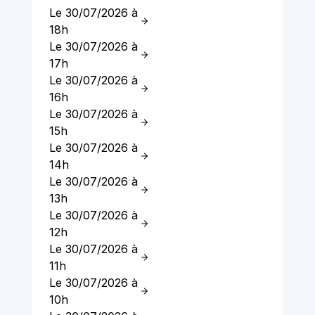
Le 30/07/2026 à
18h
Le 30/07/2026 à
17h
Le 30/07/2026 à
16h
Le 30/07/2026 à
15h
Le 30/07/2026 à
14h
Le 30/07/2026 à
13h
Le 30/07/2026 à
12h
Le 30/07/2026 à
11h
Le 30/07/2026 à
10h