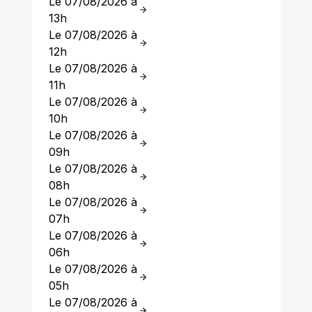
Le 07/08/2026 à
13h
Le 07/08/2026 à
12h
Le 07/08/2026 à
11h
Le 07/08/2026 à
10h
Le 07/08/2026 à
09h
Le 07/08/2026 à
08h
Le 07/08/2026 à
07h
Le 07/08/2026 à
06h
Le 07/08/2026 à
05h
Le 07/08/2026 à