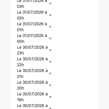
Le 31/07/2026 à
03h
Le 31/07/2026 à
02h
Le 31/07/2026 à
01h
Le 31/07/2026 à
00h
Le 30/07/2026 à
23h
Le 30/07/2026 à
22h
Le 30/07/2026 à
21h
Le 30/07/2026 à
20h
Le 30/07/2026 à
19h
Le 30/07/2026 à