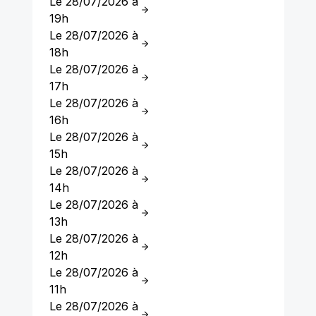
Le 28/07/2026 à
19h
Le 28/07/2026 à
18h
Le 28/07/2026 à
17h
Le 28/07/2026 à
16h
Le 28/07/2026 à
15h
Le 28/07/2026 à
14h
Le 28/07/2026 à
13h
Le 28/07/2026 à
12h
Le 28/07/2026 à
11h
Le 28/07/2026 à