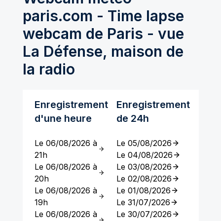
paris.com - Time lapse
webcam de Paris - vue
La Défense, maison de
la radio
Enregistrement
Enregistrement
d'une heure
de 24h
Le 06/08/2026 à
Le 05/08/2026
21h
Le 04/08/2026
Le 06/08/2026 à
Le 03/08/2026
20h
Le 02/08/2026
Le 06/08/2026 à
Le 01/08/2026
19h
Le 31/07/2026
Le 06/08/2026 à
Le 30/07/2026