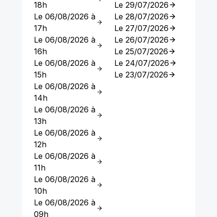
18h
Le 29/07/2026
Le 06/08/2026 à
Le 28/07/2026
17h
Le 27/07/2026
Le 06/08/2026 à
Le 26/07/2026
16h
Le 25/07/2026
Le 06/08/2026 à
Le 24/07/2026
15h
Le 23/07/2026
Le 06/08/2026 à
14h
Le 06/08/2026 à
13h
Le 06/08/2026 à
12h
Le 06/08/2026 à
11h
Le 06/08/2026 à
10h
Le 06/08/2026 à
09h