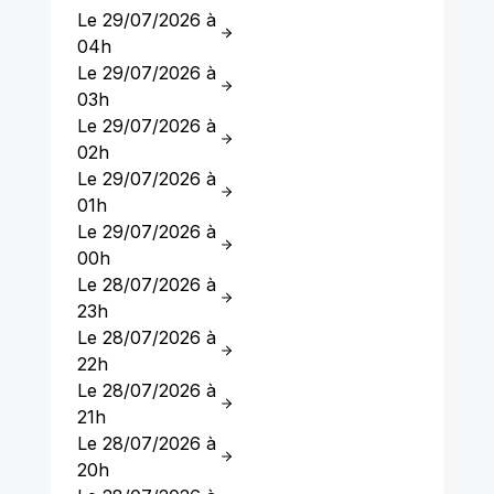
Le 29/07/2026 à
04h
Le 29/07/2026 à
03h
Le 29/07/2026 à
02h
Le 29/07/2026 à
01h
Le 29/07/2026 à
00h
Le 28/07/2026 à
23h
Le 28/07/2026 à
22h
Le 28/07/2026 à
21h
Le 28/07/2026 à
20h