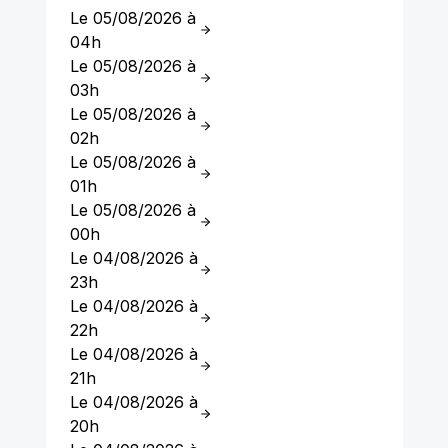
Le 05/08/2026 à
04h
Le 05/08/2026 à
03h
Le 05/08/2026 à
02h
Le 05/08/2026 à
01h
Le 05/08/2026 à
00h
Le 04/08/2026 à
23h
Le 04/08/2026 à
22h
Le 04/08/2026 à
21h
Le 04/08/2026 à
20h