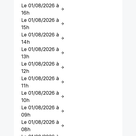
Le 01/08/2026 à
16h
Le 01/08/2026 à
15h
Le 01/08/2026 à
14h
Le 01/08/2026 à
13h
Le 01/08/2026 à
12h
Le 01/08/2026 à
11h
Le 01/08/2026 à
10h
Le 01/08/2026 à
09h
Le 01/08/2026 à
08h