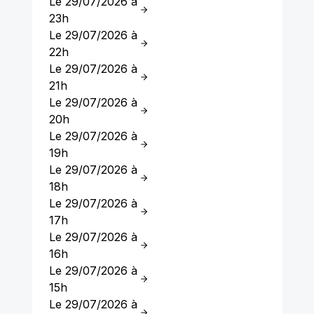
Le 29/07/2026 à
23h
Le 29/07/2026 à
22h
Le 29/07/2026 à
21h
Le 29/07/2026 à
20h
Le 29/07/2026 à
19h
Le 29/07/2026 à
18h
Le 29/07/2026 à
17h
Le 29/07/2026 à
16h
Le 29/07/2026 à
15h
Le 29/07/2026 à