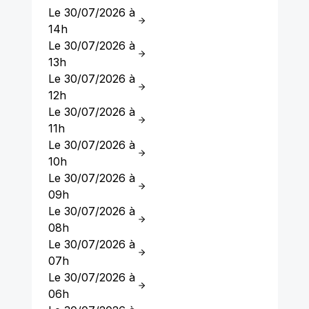
Le 30/07/2026 à
14h
Le 30/07/2026 à
13h
Le 30/07/2026 à
12h
Le 30/07/2026 à
11h
Le 30/07/2026 à
10h
Le 30/07/2026 à
09h
Le 30/07/2026 à
08h
Le 30/07/2026 à
07h
Le 30/07/2026 à
06h