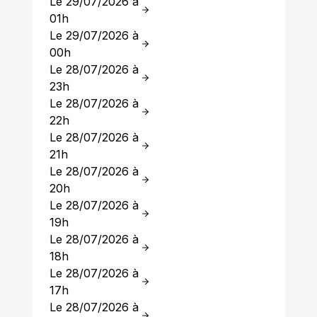
Le 29/07/2026 à
01h
Le 29/07/2026 à
00h
Le 28/07/2026 à
23h
Le 28/07/2026 à
22h
Le 28/07/2026 à
21h
Le 28/07/2026 à
20h
Le 28/07/2026 à
19h
Le 28/07/2026 à
18h
Le 28/07/2026 à
17h
Le 28/07/2026 à