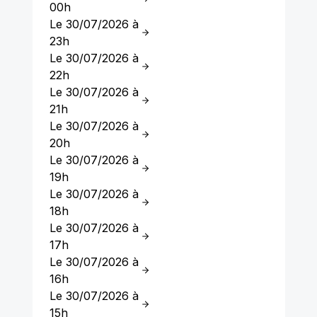
00h
Le 30/07/2026 à
23h
Le 30/07/2026 à
22h
Le 30/07/2026 à
21h
Le 30/07/2026 à
20h
Le 30/07/2026 à
19h
Le 30/07/2026 à
18h
Le 30/07/2026 à
17h
Le 30/07/2026 à
16h
Le 30/07/2026 à
15h