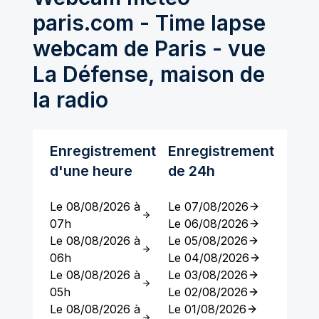
paris.com - Time lapse
webcam de Paris - vue
La Défense, maison de
la radio
Enregistrement
Enregistrement
d'une heure
de 24h
Le 08/08/2026 à
Le 07/08/2026
07h
Le 06/08/2026
Le 08/08/2026 à
Le 05/08/2026
06h
Le 04/08/2026
Le 08/08/2026 à
Le 03/08/2026
05h
Le 02/08/2026
Le 08/08/2026 à
Le 01/08/2026