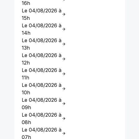
16h
Le 04/08/2026 à
15h
Le 04/08/2026 à
14h
Le 04/08/2026 à
13h
Le 04/08/2026 à
12h
Le 04/08/2026 à
11h
Le 04/08/2026 à
10h
Le 04/08/2026 à
09h
Le 04/08/2026 à
08h
Le 04/08/2026 à
07h