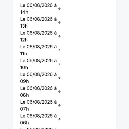
Le 06/08/2026 à
14h
Le 06/08/2026 à
13h
Le 06/08/2026 à
12h
Le 06/08/2026 à
11h
Le 06/08/2026 à
10h
Le 06/08/2026 à
09h
Le 06/08/2026 à
08h
Le 06/08/2026 à
07h
Le 06/08/2026 à
06h