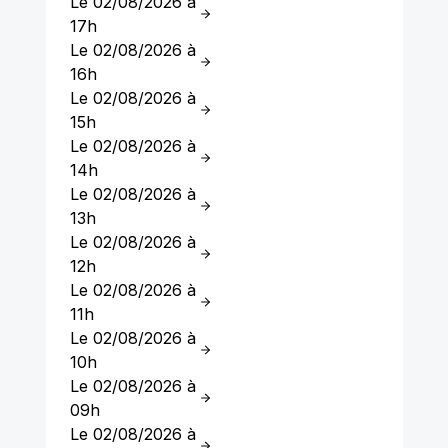
Le 02/08/2026 à
17h
Le 02/08/2026 à
16h
Le 02/08/2026 à
15h
Le 02/08/2026 à
14h
Le 02/08/2026 à
13h
Le 02/08/2026 à
12h
Le 02/08/2026 à
11h
Le 02/08/2026 à
10h
Le 02/08/2026 à
09h
Le 02/08/2026 à