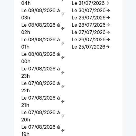
04h
Le 31/07/2026
Le 08/08/2026 à
Le 30/07/2026
03h
Le 29/07/2026
Le 08/08/2026 à
Le 28/07/2026
02h
Le 27/07/2026
Le 08/08/2026 à
Le 26/07/2026
01h
Le 25/07/2026
Le 08/08/2026 à
00h
Le 07/08/2026 à
23h
Le 07/08/2026 à
22h
Le 07/08/2026 à
21h
Le 07/08/2026 à
20h
Le 07/08/2026 à
19h