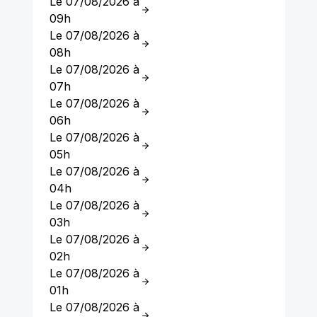
Le 07/08/2026 à
09h
Le 07/08/2026 à
08h
Le 07/08/2026 à
07h
Le 07/08/2026 à
06h
Le 07/08/2026 à
05h
Le 07/08/2026 à
04h
Le 07/08/2026 à
03h
Le 07/08/2026 à
02h
Le 07/08/2026 à
01h
Le 07/08/2026 à