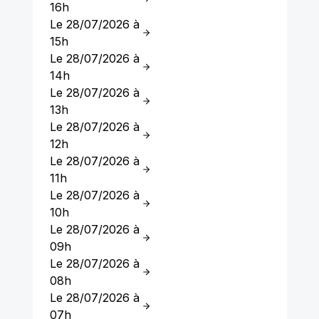
16h
Le 28/07/2026 à
15h
Le 28/07/2026 à
14h
Le 28/07/2026 à
13h
Le 28/07/2026 à
12h
Le 28/07/2026 à
11h
Le 28/07/2026 à
10h
Le 28/07/2026 à
09h
Le 28/07/2026 à
08h
Le 28/07/2026 à
07h