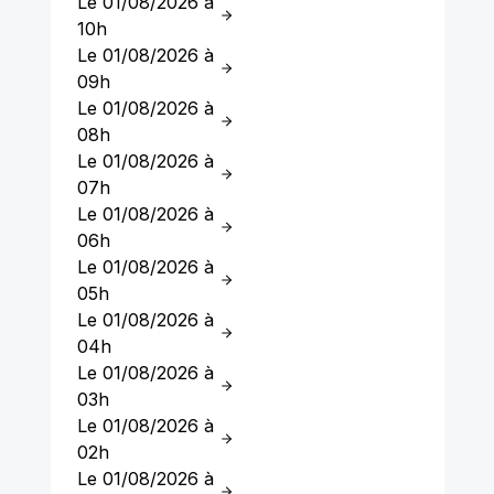
Le 01/08/2026 à
10h
Le 01/08/2026 à
09h
Le 01/08/2026 à
08h
Le 01/08/2026 à
07h
Le 01/08/2026 à
06h
Le 01/08/2026 à
05h
Le 01/08/2026 à
04h
Le 01/08/2026 à
03h
Le 01/08/2026 à
02h
Le 01/08/2026 à