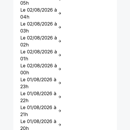
05h
Le 02/08/2026 à
04h
Le 02/08/2026 à
03h
Le 02/08/2026 à
02h
Le 02/08/2026 à
01h
Le 02/08/2026 à
00h
Le 01/08/2026 à
23h
Le 01/08/2026 à
22h
Le 01/08/2026 à
21h
Le 01/08/2026 à
20h