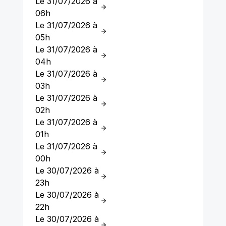
Le 31/07/2026 à
06h
Le 31/07/2026 à
05h
Le 31/07/2026 à
04h
Le 31/07/2026 à
03h
Le 31/07/2026 à
02h
Le 31/07/2026 à
01h
Le 31/07/2026 à
00h
Le 30/07/2026 à
23h
Le 30/07/2026 à
22h
Le 30/07/2026 à