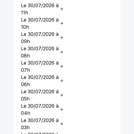
Le 30/07/2026 à
11h
Le 30/07/2026 à
10h
Le 30/07/2026 à
09h
Le 30/07/2026 à
08h
Le 30/07/2026 à
07h
Le 30/07/2026 à
06h
Le 30/07/2026 à
05h
Le 30/07/2026 à
04h
Le 30/07/2026 à
03h