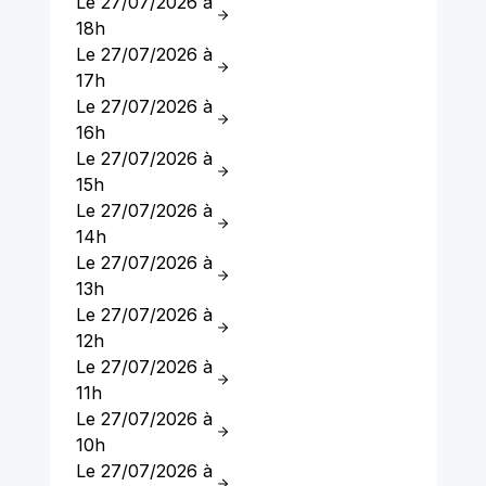
Le 27/07/2026 à
18h
Le 27/07/2026 à
17h
Le 27/07/2026 à
16h
Le 27/07/2026 à
15h
Le 27/07/2026 à
14h
Le 27/07/2026 à
13h
Le 27/07/2026 à
12h
Le 27/07/2026 à
11h
Le 27/07/2026 à
10h
Le 27/07/2026 à