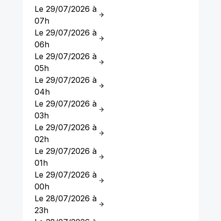
Le 29/07/2026 à
07h
Le 29/07/2026 à
06h
Le 29/07/2026 à
05h
Le 29/07/2026 à
04h
Le 29/07/2026 à
03h
Le 29/07/2026 à
02h
Le 29/07/2026 à
01h
Le 29/07/2026 à
00h
Le 28/07/2026 à
23h