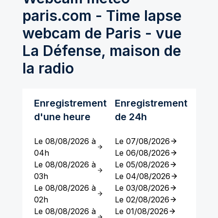
paris.com - Time lapse
webcam de Paris - vue
La Défense, maison de
la radio
Enregistrement
Enregistrement
d'une heure
de 24h
Le 08/08/2026 à
Le 07/08/2026
04h
Le 06/08/2026
Le 08/08/2026 à
Le 05/08/2026
03h
Le 04/08/2026
Le 08/08/2026 à
Le 03/08/2026
02h
Le 02/08/2026
Le 08/08/2026 à
Le 01/08/2026