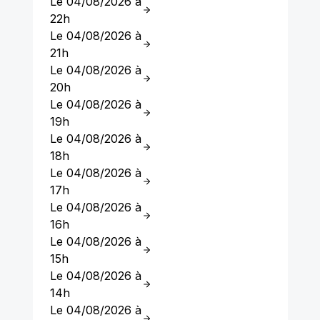
Le 04/08/2026 à
22h
Le 04/08/2026 à
21h
Le 04/08/2026 à
20h
Le 04/08/2026 à
19h
Le 04/08/2026 à
18h
Le 04/08/2026 à
17h
Le 04/08/2026 à
16h
Le 04/08/2026 à
15h
Le 04/08/2026 à
14h
Le 04/08/2026 à