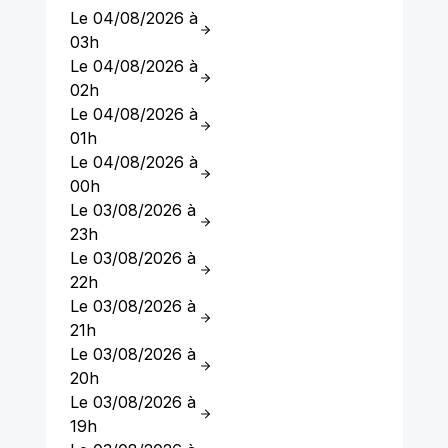
Le 04/08/2026 à
03h
Le 04/08/2026 à
02h
Le 04/08/2026 à
01h
Le 04/08/2026 à
00h
Le 03/08/2026 à
23h
Le 03/08/2026 à
22h
Le 03/08/2026 à
21h
Le 03/08/2026 à
20h
Le 03/08/2026 à
19h