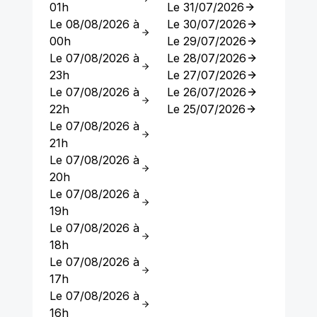
01h
Le 31/07/2026
Le 08/08/2026 à
Le 30/07/2026
00h
Le 29/07/2026
Le 07/08/2026 à
Le 28/07/2026
23h
Le 27/07/2026
Le 07/08/2026 à
Le 26/07/2026
22h
Le 25/07/2026
Le 07/08/2026 à
21h
Le 07/08/2026 à
20h
Le 07/08/2026 à
19h
Le 07/08/2026 à
18h
Le 07/08/2026 à
17h
Le 07/08/2026 à
16h