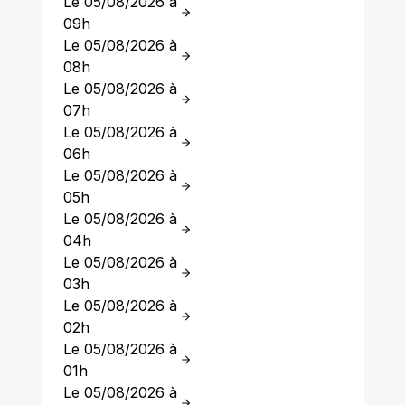
Le 05/08/2026 à
09h
Le 05/08/2026 à
08h
Le 05/08/2026 à
07h
Le 05/08/2026 à
06h
Le 05/08/2026 à
05h
Le 05/08/2026 à
04h
Le 05/08/2026 à
03h
Le 05/08/2026 à
02h
Le 05/08/2026 à
01h
Le 05/08/2026 à