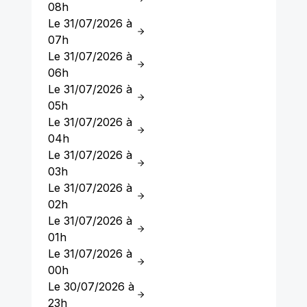
08h
Le 31/07/2026 à
07h
Le 31/07/2026 à
06h
Le 31/07/2026 à
05h
Le 31/07/2026 à
04h
Le 31/07/2026 à
03h
Le 31/07/2026 à
02h
Le 31/07/2026 à
01h
Le 31/07/2026 à
00h
Le 30/07/2026 à
23h