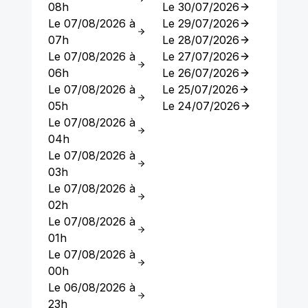
08h
Le 30/07/2026
Le 07/08/2026 à
Le 29/07/2026
07h
Le 28/07/2026
Le 07/08/2026 à
Le 27/07/2026
06h
Le 26/07/2026
Le 07/08/2026 à
Le 25/07/2026
05h
Le 24/07/2026
Le 07/08/2026 à
04h
Le 07/08/2026 à
03h
Le 07/08/2026 à
02h
Le 07/08/2026 à
01h
Le 07/08/2026 à
00h
Le 06/08/2026 à
23h