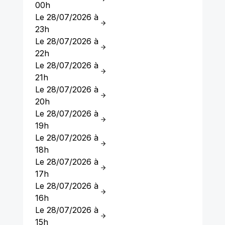
00h
Le 28/07/2026 à
23h
Le 28/07/2026 à
22h
Le 28/07/2026 à
21h
Le 28/07/2026 à
20h
Le 28/07/2026 à
19h
Le 28/07/2026 à
18h
Le 28/07/2026 à
17h
Le 28/07/2026 à
16h
Le 28/07/2026 à
15h