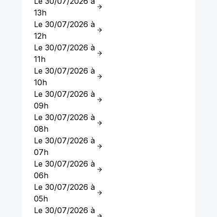
Le 30/07/2026 à
13h
Le 30/07/2026 à
12h
Le 30/07/2026 à
11h
Le 30/07/2026 à
10h
Le 30/07/2026 à
09h
Le 30/07/2026 à
08h
Le 30/07/2026 à
07h
Le 30/07/2026 à
06h
Le 30/07/2026 à
05h
Le 30/07/2026 à