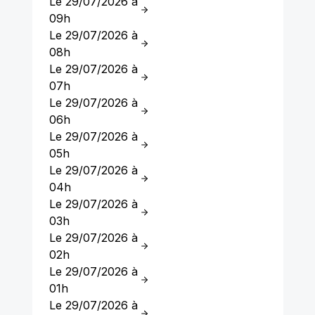
Le 29/07/2026 à
09h
Le 29/07/2026 à
08h
Le 29/07/2026 à
07h
Le 29/07/2026 à
06h
Le 29/07/2026 à
05h
Le 29/07/2026 à
04h
Le 29/07/2026 à
03h
Le 29/07/2026 à
02h
Le 29/07/2026 à
01h
Le 29/07/2026 à