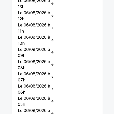
Le 06/08/2026 à
13h
Le 06/08/2026 à
12h
Le 06/08/2026 à
11h
Le 06/08/2026 à
10h
Le 06/08/2026 à
09h
Le 06/08/2026 à
08h
Le 06/08/2026 à
07h
Le 06/08/2026 à
06h
Le 06/08/2026 à
05h
Le 06/08/2026 à