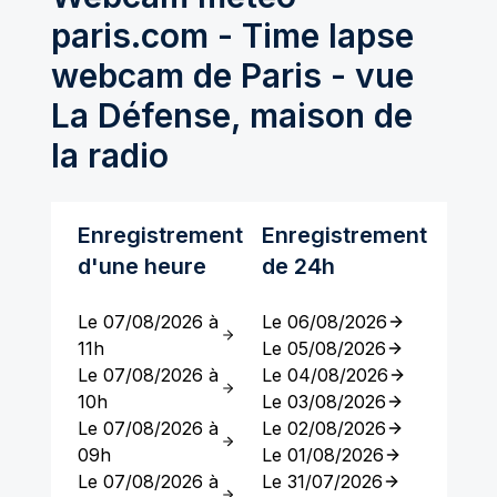
paris.com - Time lapse
webcam de Paris - vue
La Défense, maison de
la radio
Enregistrement
Enregistrement
d'une heure
de 24h
Le 07/08/2026 à
Le 06/08/2026
11h
Le 05/08/2026
Le 07/08/2026 à
Le 04/08/2026
10h
Le 03/08/2026
Le 07/08/2026 à
Le 02/08/2026
09h
Le 01/08/2026
Le 07/08/2026 à
Le 31/07/2026