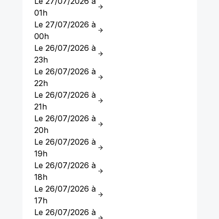
Le 27/07/2026 à
01h
Le 27/07/2026 à
00h
Le 26/07/2026 à
23h
Le 26/07/2026 à
22h
Le 26/07/2026 à
21h
Le 26/07/2026 à
20h
Le 26/07/2026 à
19h
Le 26/07/2026 à
18h
Le 26/07/2026 à
17h
Le 26/07/2026 à