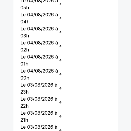
Le 04/08/2026 à
05h
Le 04/08/2026 à
04h
Le 04/08/2026 à
03h
Le 04/08/2026 à
02h
Le 04/08/2026 à
01h
Le 04/08/2026 à
00h
Le 03/08/2026 à
23h
Le 03/08/2026 à
22h
Le 03/08/2026 à
21h
Le 03/08/2026 à