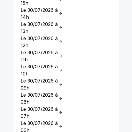
15h
Le 30/07/2026 à
14h
Le 30/07/2026 à
13h
Le 30/07/2026 à
12h
Le 30/07/2026 à
11h
Le 30/07/2026 à
10h
Le 30/07/2026 à
09h
Le 30/07/2026 à
08h
Le 30/07/2026 à
07h
Le 30/07/2026 à
06h