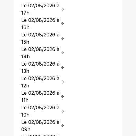
Le 02/08/2026 à
17h
Le 02/08/2026 à
16h
Le 02/08/2026 à
15h
Le 02/08/2026 à
14h
Le 02/08/2026 à
13h
Le 02/08/2026 à
12h
Le 02/08/2026 à
11h
Le 02/08/2026 à
10h
Le 02/08/2026 à
09h