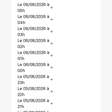
Le 06/08/2026 à
05h
Le 06/08/2026 à
04h
Le 06/08/2026 à
03h
Le 06/08/2026 à
02h
Le 06/08/2026 à
01h
Le 06/08/2026 à
00h
Le 05/08/2026 à
23h
Le 05/08/2026 à
22h
Le 05/08/2026 à
21h