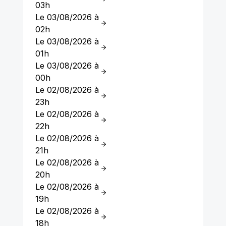
03h
Le 03/08/2026 à
02h
Le 03/08/2026 à
01h
Le 03/08/2026 à
00h
Le 02/08/2026 à
23h
Le 02/08/2026 à
22h
Le 02/08/2026 à
21h
Le 02/08/2026 à
20h
Le 02/08/2026 à
19h
Le 02/08/2026 à
18h