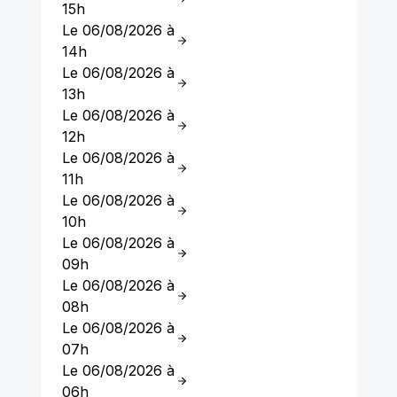
15h
Le 06/08/2026 à
14h
Le 06/08/2026 à
13h
Le 06/08/2026 à
12h
Le 06/08/2026 à
11h
Le 06/08/2026 à
10h
Le 06/08/2026 à
09h
Le 06/08/2026 à
08h
Le 06/08/2026 à
07h
Le 06/08/2026 à
06h