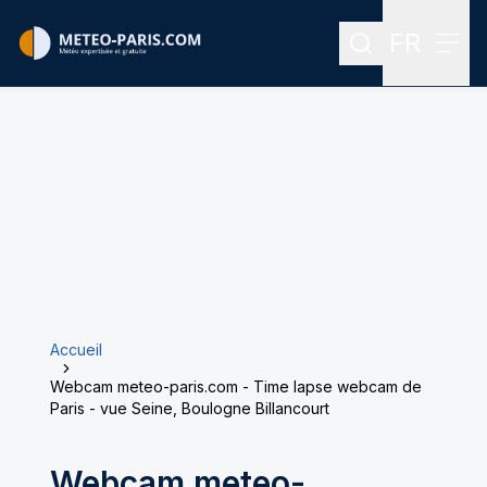
FR
Rechercher
Menu
Menu des
Accueil
Webcam meteo-paris.com - Time lapse webcam de
Paris - vue Seine, Boulogne Billancourt
Webcam meteo-