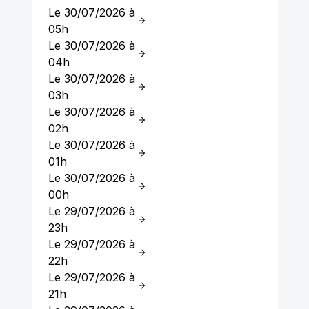
Le 30/07/2026 à
05h
Le 30/07/2026 à
04h
Le 30/07/2026 à
03h
Le 30/07/2026 à
02h
Le 30/07/2026 à
01h
Le 30/07/2026 à
00h
Le 29/07/2026 à
23h
Le 29/07/2026 à
22h
Le 29/07/2026 à
21h