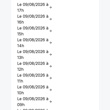
Le 09/08/2026 à
17h
Le 09/08/2026 à
16h
Le 09/08/2026 à
15h
Le 09/08/2026 à
14h
Le 09/08/2026 à
13h
Le 09/08/2026 à
12h
Le 09/08/2026 à
11h
Le 09/08/2026 à
10h
Le 09/08/2026 à
09h