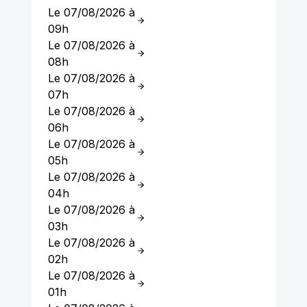
Le 07/08/2026 à
09h
Le 07/08/2026 à
08h
Le 07/08/2026 à
07h
Le 07/08/2026 à
06h
Le 07/08/2026 à
05h
Le 07/08/2026 à
04h
Le 07/08/2026 à
03h
Le 07/08/2026 à
02h
Le 07/08/2026 à
01h