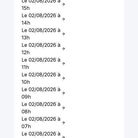
Le 02/08/2026 à
15h
Le 02/08/2026 à
14h
Le 02/08/2026 à
13h
Le 02/08/2026 à
12h
Le 02/08/2026 à
11h
Le 02/08/2026 à
10h
Le 02/08/2026 à
09h
Le 02/08/2026 à
08h
Le 02/08/2026 à
07h
Le 02/08/2026 à