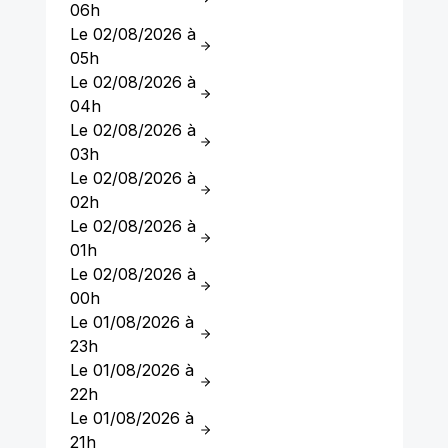
06h
Le 02/08/2026 à
05h
Le 02/08/2026 à
04h
Le 02/08/2026 à
03h
Le 02/08/2026 à
02h
Le 02/08/2026 à
01h
Le 02/08/2026 à
00h
Le 01/08/2026 à
23h
Le 01/08/2026 à
22h
Le 01/08/2026 à
21h