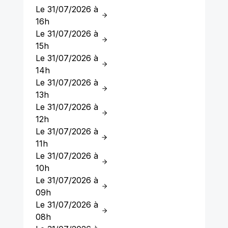
Le 31/07/2026 à
16h
Le 31/07/2026 à
15h
Le 31/07/2026 à
14h
Le 31/07/2026 à
13h
Le 31/07/2026 à
12h
Le 31/07/2026 à
11h
Le 31/07/2026 à
10h
Le 31/07/2026 à
09h
Le 31/07/2026 à
08h