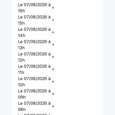
Le 07/08/2026 à
16h
Le 07/08/2026 à
15h
Le 07/08/2026 à
14h
Le 07/08/2026 à
13h
Le 07/08/2026 à
12h
Le 07/08/2026 à
11h
Le 07/08/2026 à
10h
Le 07/08/2026 à
09h
Le 07/08/2026 à
08h