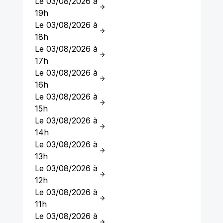
Le 03/08/2026 à
19h
Le 03/08/2026 à
18h
Le 03/08/2026 à
17h
Le 03/08/2026 à
16h
Le 03/08/2026 à
15h
Le 03/08/2026 à
14h
Le 03/08/2026 à
13h
Le 03/08/2026 à
12h
Le 03/08/2026 à
11h
Le 03/08/2026 à