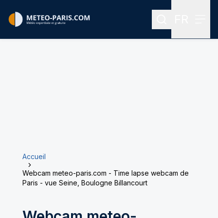
FR
Rechercher
Menu
Menu des
Accueil
Webcam meteo-paris.com - Time lapse webcam de
Paris - vue Seine, Boulogne Billancourt
Webcam meteo-