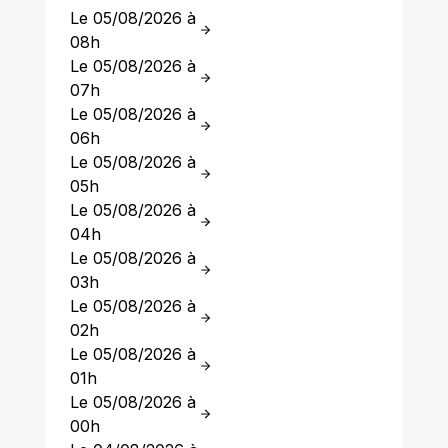
Le 05/08/2026 à
08h
Le 05/08/2026 à
07h
Le 05/08/2026 à
06h
Le 05/08/2026 à
05h
Le 05/08/2026 à
04h
Le 05/08/2026 à
03h
Le 05/08/2026 à
02h
Le 05/08/2026 à
01h
Le 05/08/2026 à
00h