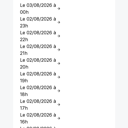
Le 03/08/2026 à
00h
Le 02/08/2026 à
23h
Le 02/08/2026 à
22h
Le 02/08/2026 à
21h
Le 02/08/2026 à
20h
Le 02/08/2026 à
19h
Le 02/08/2026 à
18h
Le 02/08/2026 à
17h
Le 02/08/2026 à
16h