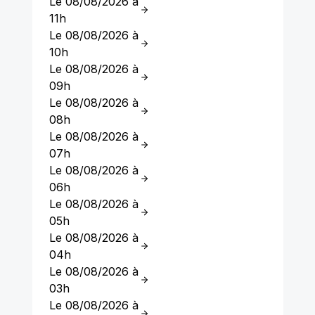
Le 08/08/2026 à
11h
Le 08/08/2026 à
10h
Le 08/08/2026 à
09h
Le 08/08/2026 à
08h
Le 08/08/2026 à
07h
Le 08/08/2026 à
06h
Le 08/08/2026 à
05h
Le 08/08/2026 à
04h
Le 08/08/2026 à
03h
Le 08/08/2026 à