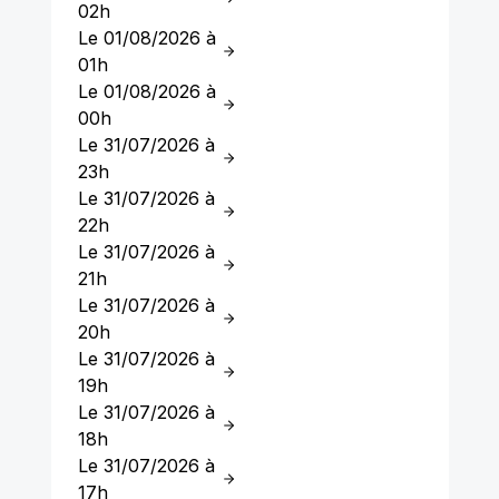
02h
Le 01/08/2026 à
01h
Le 01/08/2026 à
00h
Le 31/07/2026 à
23h
Le 31/07/2026 à
22h
Le 31/07/2026 à
21h
Le 31/07/2026 à
20h
Le 31/07/2026 à
19h
Le 31/07/2026 à
18h
Le 31/07/2026 à
17h