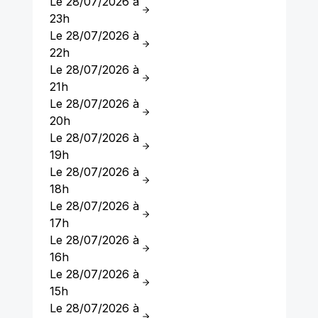
Le 28/07/2026 à
23h
Le 28/07/2026 à
22h
Le 28/07/2026 à
21h
Le 28/07/2026 à
20h
Le 28/07/2026 à
19h
Le 28/07/2026 à
18h
Le 28/07/2026 à
17h
Le 28/07/2026 à
16h
Le 28/07/2026 à
15h
Le 28/07/2026 à