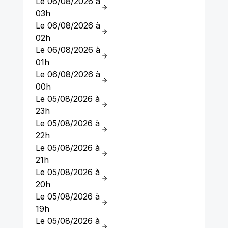
Le 06/08/2026 à
03h
Le 06/08/2026 à
02h
Le 06/08/2026 à
01h
Le 06/08/2026 à
00h
Le 05/08/2026 à
23h
Le 05/08/2026 à
22h
Le 05/08/2026 à
21h
Le 05/08/2026 à
20h
Le 05/08/2026 à
19h
Le 05/08/2026 à