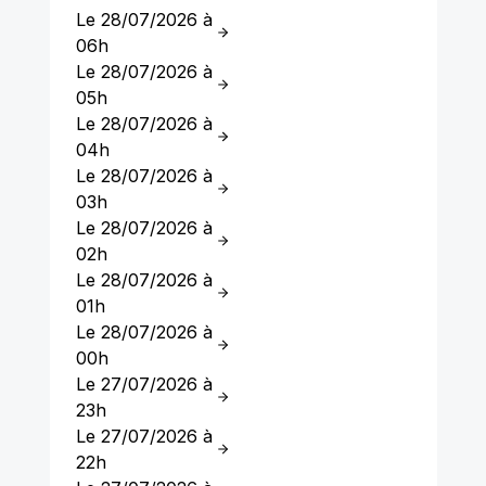
Le 28/07/2026 à
06h
Le 28/07/2026 à
05h
Le 28/07/2026 à
04h
Le 28/07/2026 à
03h
Le 28/07/2026 à
02h
Le 28/07/2026 à
01h
Le 28/07/2026 à
00h
Le 27/07/2026 à
23h
Le 27/07/2026 à
22h