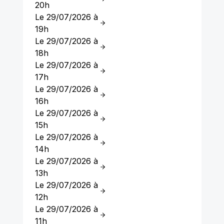
20h
Le 29/07/2026 à
19h
Le 29/07/2026 à
18h
Le 29/07/2026 à
17h
Le 29/07/2026 à
16h
Le 29/07/2026 à
15h
Le 29/07/2026 à
14h
Le 29/07/2026 à
13h
Le 29/07/2026 à
12h
Le 29/07/2026 à
11h