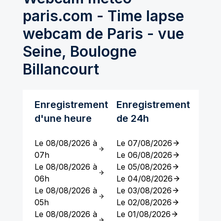
paris.com - Time lapse
webcam de Paris - vue
Seine, Boulogne
Billancourt
Enregistrement
Enregistrement
d'une heure
de 24h
Le 08/08/2026 à
Le 07/08/2026
07h
Le 06/08/2026
Le 08/08/2026 à
Le 05/08/2026
06h
Le 04/08/2026
Le 08/08/2026 à
Le 03/08/2026
05h
Le 02/08/2026
Le 08/08/2026 à
Le 01/08/2026