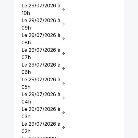
Le 29/07/2026 à
10h
Le 29/07/2026 à
09h
Le 29/07/2026 à
08h
Le 29/07/2026 à
07h
Le 29/07/2026 à
06h
Le 29/07/2026 à
05h
Le 29/07/2026 à
04h
Le 29/07/2026 à
03h
Le 29/07/2026 à
02h