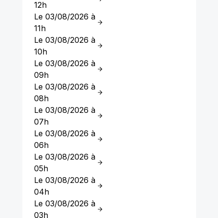
12h
Le 03/08/2026 à
11h
Le 03/08/2026 à
10h
Le 03/08/2026 à
09h
Le 03/08/2026 à
08h
Le 03/08/2026 à
07h
Le 03/08/2026 à
06h
Le 03/08/2026 à
05h
Le 03/08/2026 à
04h
Le 03/08/2026 à
03h