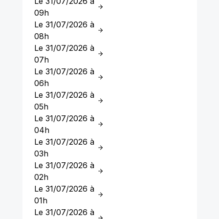
Le 31/07/2026 à
09h
Le 31/07/2026 à
08h
Le 31/07/2026 à
07h
Le 31/07/2026 à
06h
Le 31/07/2026 à
05h
Le 31/07/2026 à
04h
Le 31/07/2026 à
03h
Le 31/07/2026 à
02h
Le 31/07/2026 à
01h
Le 31/07/2026 à