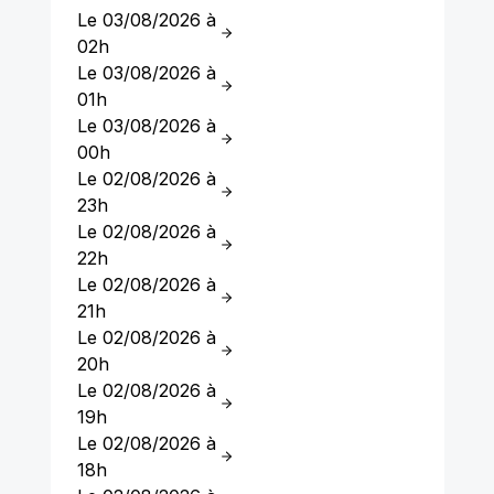
Le 03/08/2026 à
02h
Le 03/08/2026 à
01h
Le 03/08/2026 à
00h
Le 02/08/2026 à
23h
Le 02/08/2026 à
22h
Le 02/08/2026 à
21h
Le 02/08/2026 à
20h
Le 02/08/2026 à
19h
Le 02/08/2026 à
18h