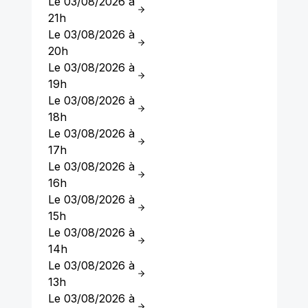
Le 03/08/2026 à
21h
Le 03/08/2026 à
20h
Le 03/08/2026 à
19h
Le 03/08/2026 à
18h
Le 03/08/2026 à
17h
Le 03/08/2026 à
16h
Le 03/08/2026 à
15h
Le 03/08/2026 à
14h
Le 03/08/2026 à
13h
Le 03/08/2026 à