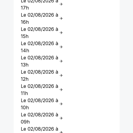
Le 02/08/2026 à
17h
Le 02/08/2026 à
16h
Le 02/08/2026 à
15h
Le 02/08/2026 à
14h
Le 02/08/2026 à
13h
Le 02/08/2026 à
12h
Le 02/08/2026 à
11h
Le 02/08/2026 à
10h
Le 02/08/2026 à
09h
Le 02/08/2026 à