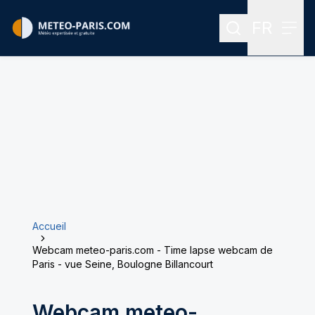
FR
Rechercher
Menu
Menu des
Accueil
Webcam meteo-paris.com - Time lapse webcam de
Paris - vue Seine, Boulogne Billancourt
Webcam meteo-