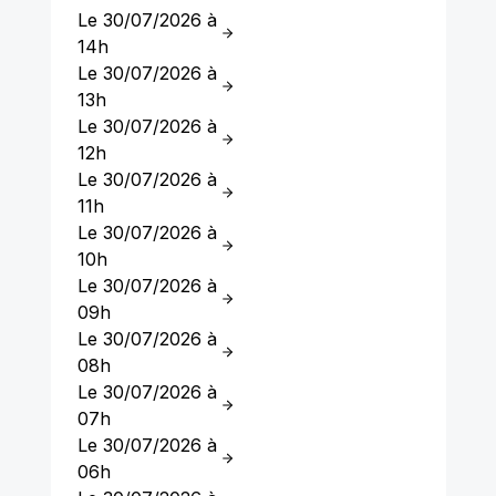
Le 30/07/2026 à
14h
Le 30/07/2026 à
13h
Le 30/07/2026 à
12h
Le 30/07/2026 à
11h
Le 30/07/2026 à
10h
Le 30/07/2026 à
09h
Le 30/07/2026 à
08h
Le 30/07/2026 à
07h
Le 30/07/2026 à
06h