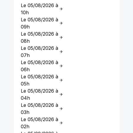
Le 05/08/2026 à
10h
Le 05/08/2026 à
09h
Le 05/08/2026 à
08h
Le 05/08/2026 à
07h
Le 05/08/2026 à
06h
Le 05/08/2026 à
05h
Le 05/08/2026 à
04h
Le 05/08/2026 à
03h
Le 05/08/2026 à
02h