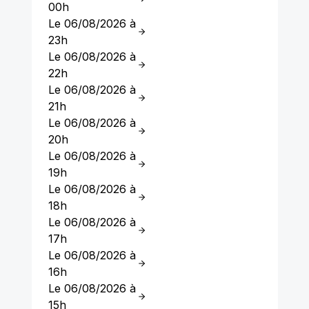
00h
Le 06/08/2026 à
23h
Le 06/08/2026 à
22h
Le 06/08/2026 à
21h
Le 06/08/2026 à
20h
Le 06/08/2026 à
19h
Le 06/08/2026 à
18h
Le 06/08/2026 à
17h
Le 06/08/2026 à
16h
Le 06/08/2026 à
15h