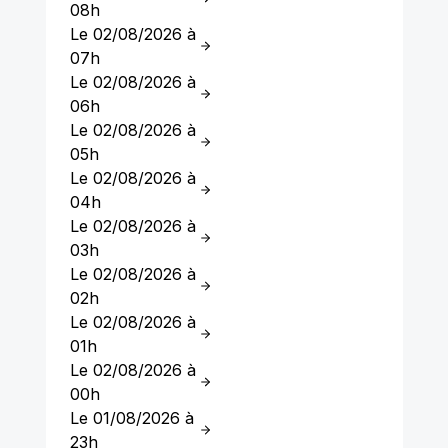
08h
Le 02/08/2026 à
07h
Le 02/08/2026 à
06h
Le 02/08/2026 à
05h
Le 02/08/2026 à
04h
Le 02/08/2026 à
03h
Le 02/08/2026 à
02h
Le 02/08/2026 à
01h
Le 02/08/2026 à
00h
Le 01/08/2026 à
23h