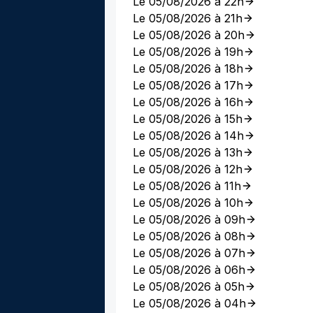
Le 05/08/2026 à 22h
Le 05/08/2026 à 21h
Le 05/08/2026 à 20h
Le 05/08/2026 à 19h
Le 05/08/2026 à 18h
Le 05/08/2026 à 17h
Le 05/08/2026 à 16h
Le 05/08/2026 à 15h
Le 05/08/2026 à 14h
Le 05/08/2026 à 13h
Le 05/08/2026 à 12h
Le 05/08/2026 à 11h
Le 05/08/2026 à 10h
Le 05/08/2026 à 09h
Le 05/08/2026 à 08h
Le 05/08/2026 à 07h
Le 05/08/2026 à 06h
Le 05/08/2026 à 05h
Le 05/08/2026 à 04h