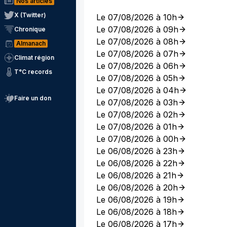
Nos articles
X (Twitter)
Le 07/08/2026 à 10h
Le 07/08/2026 à 09h
Chronique
Le 07/08/2026 à 08h
Almanach
Le 07/08/2026 à 07h
Climat région
Le 07/08/2026 à 06h
T°C records
Le 07/08/2026 à 05h
Le 07/08/2026 à 04h
Faire un don
Le 07/08/2026 à 03h
Le 07/08/2026 à 02h
Le 07/08/2026 à 01h
Le 07/08/2026 à 00h
Le 06/08/2026 à 23h
Le 06/08/2026 à 22h
Le 06/08/2026 à 21h
Le 06/08/2026 à 20h
Le 06/08/2026 à 19h
Le 06/08/2026 à 18h
Le 06/08/2026 à 17h