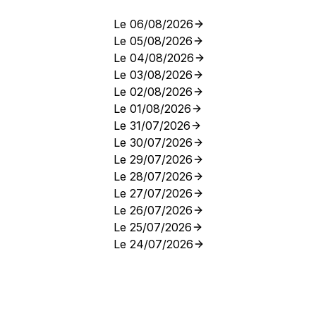
Le 06/08/2026
Le 05/08/2026
Le 04/08/2026
Le 03/08/2026
Le 02/08/2026
Le 01/08/2026
Le 31/07/2026
Le 30/07/2026
Le 29/07/2026
Le 28/07/2026
Le 27/07/2026
Le 26/07/2026
Le 25/07/2026
Le 24/07/2026