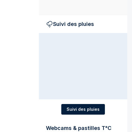
Suivi des pluies
Suivi des pluies
Webcams & pastilles T°C