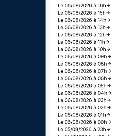
Le 06/08/2026 à 16h
Le 06/08/2026 à 15h
Le 06/08/2026 à 14h
Le 06/08/2026 à 13h
Le 06/08/2026 à 12h
Le 06/08/2026 à 11h
Le 06/08/2026 à 10h
Le 06/08/2026 à 09h
Le 06/08/2026 à 08h
Le 06/08/2026 à 07h
Le 06/08/2026 à 06h
Le 06/08/2026 à 05h
Le 06/08/2026 à 04h
Le 06/08/2026 à 03h
Le 06/08/2026 à 02h
Le 06/08/2026 à 01h
Le 06/08/2026 à 00h
Le 05/08/2026 à 23h