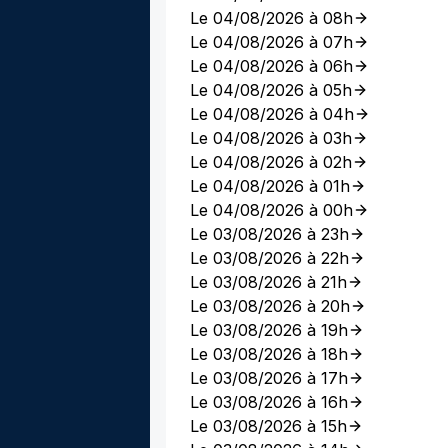
Le 04/08/2026 à 08h
Le 04/08/2026 à 07h
Le 04/08/2026 à 06h
Le 04/08/2026 à 05h
Le 04/08/2026 à 04h
Le 04/08/2026 à 03h
Le 04/08/2026 à 02h
Le 04/08/2026 à 01h
Le 04/08/2026 à 00h
Le 03/08/2026 à 23h
Le 03/08/2026 à 22h
Le 03/08/2026 à 21h
Le 03/08/2026 à 20h
Le 03/08/2026 à 19h
Le 03/08/2026 à 18h
Le 03/08/2026 à 17h
Le 03/08/2026 à 16h
Le 03/08/2026 à 15h