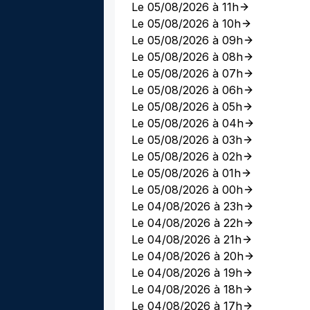
Le 05/08/2026 à 11h
Le 05/08/2026 à 10h
Le 05/08/2026 à 09h
Le 05/08/2026 à 08h
Le 05/08/2026 à 07h
Le 05/08/2026 à 06h
Le 05/08/2026 à 05h
Le 05/08/2026 à 04h
Le 05/08/2026 à 03h
Le 05/08/2026 à 02h
Le 05/08/2026 à 01h
Le 05/08/2026 à 00h
Le 04/08/2026 à 23h
Le 04/08/2026 à 22h
Le 04/08/2026 à 21h
Le 04/08/2026 à 20h
Le 04/08/2026 à 19h
Le 04/08/2026 à 18h
Le 04/08/2026 à 17h