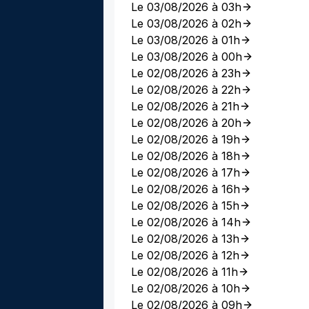
Le 03/08/2026 à 03h
Le 03/08/2026 à 02h
Le 03/08/2026 à 01h
Le 03/08/2026 à 00h
Le 02/08/2026 à 23h
Le 02/08/2026 à 22h
Le 02/08/2026 à 21h
Le 02/08/2026 à 20h
Le 02/08/2026 à 19h
Le 02/08/2026 à 18h
Le 02/08/2026 à 17h
Le 02/08/2026 à 16h
Le 02/08/2026 à 15h
Le 02/08/2026 à 14h
Le 02/08/2026 à 13h
Le 02/08/2026 à 12h
Le 02/08/2026 à 11h
Le 02/08/2026 à 10h
Le 02/08/2026 à 09h