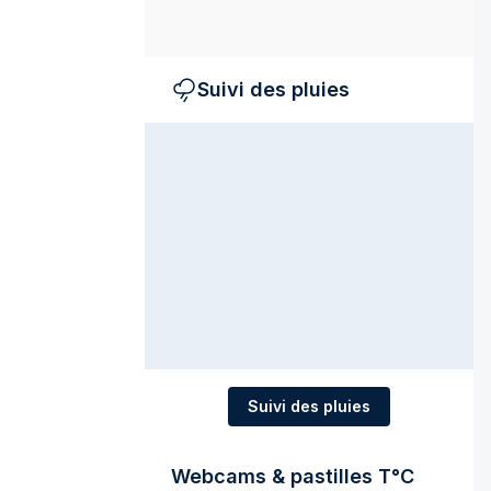
Suivi des pluies
Suivi des pluies
Webcams & pastilles T°C