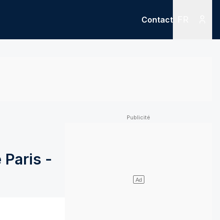
FR
Contact
Menu
Menu des
Paris -