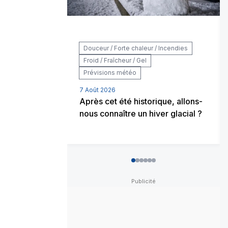
Douceur / Forte chaleur / Incendies
Froid / Fraîcheur / Gel
Prévisions météo
7 Août 2026
Après cet été historique, allons-
nous connaître un hiver glacial ?
0
1
2
3
4
5