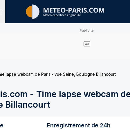
Sites expertisés
e lapse webcam de Paris - vue Seine, Boulogne Billancourt
s.com - Time lapse webcam de 
 Billancourt
re
Enregistrement de 24h