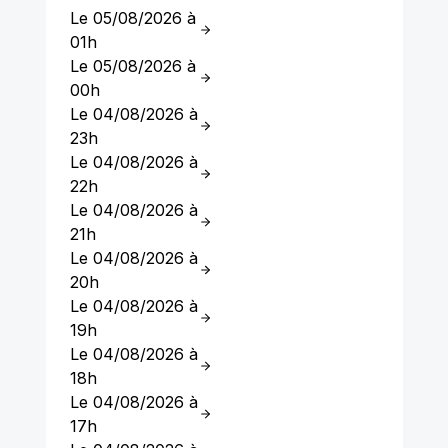
Le 05/08/2026 à
01h
Le 05/08/2026 à
00h
Le 04/08/2026 à
23h
Le 04/08/2026 à
22h
Le 04/08/2026 à
21h
Le 04/08/2026 à
20h
Le 04/08/2026 à
19h
Le 04/08/2026 à
18h
Le 04/08/2026 à
17h