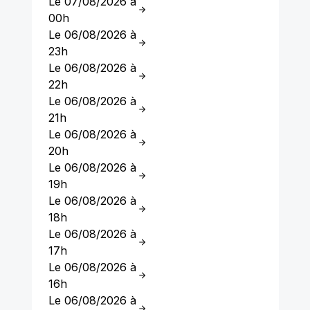
Le 07/08/2026 à
00h
Le 06/08/2026 à
23h
Le 06/08/2026 à
22h
Le 06/08/2026 à
21h
Le 06/08/2026 à
20h
Le 06/08/2026 à
19h
Le 06/08/2026 à
18h
Le 06/08/2026 à
17h
Le 06/08/2026 à
16h
Le 06/08/2026 à