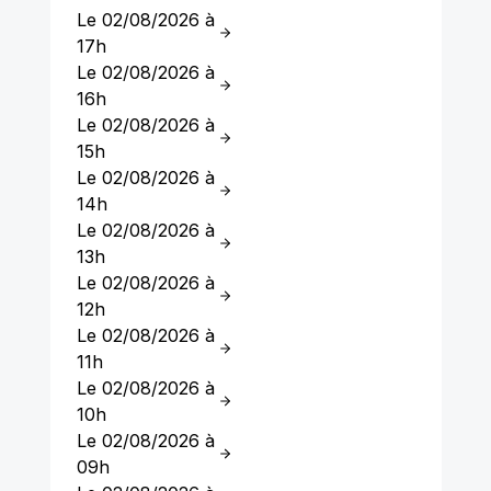
Le 02/08/2026 à
17h
Le 02/08/2026 à
16h
Le 02/08/2026 à
15h
Le 02/08/2026 à
14h
Le 02/08/2026 à
13h
Le 02/08/2026 à
12h
Le 02/08/2026 à
11h
Le 02/08/2026 à
10h
Le 02/08/2026 à
09h