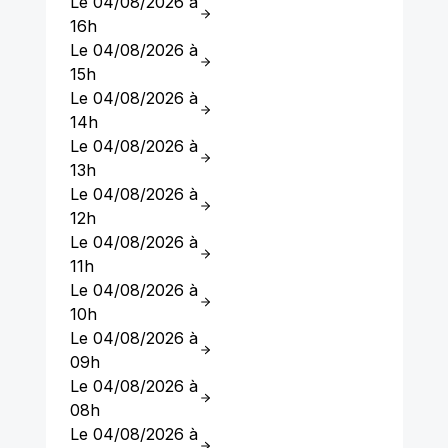
Le 04/08/2026 à
16h
Le 04/08/2026 à
15h
Le 04/08/2026 à
14h
Le 04/08/2026 à
13h
Le 04/08/2026 à
12h
Le 04/08/2026 à
11h
Le 04/08/2026 à
10h
Le 04/08/2026 à
09h
Le 04/08/2026 à
08h
Le 04/08/2026 à