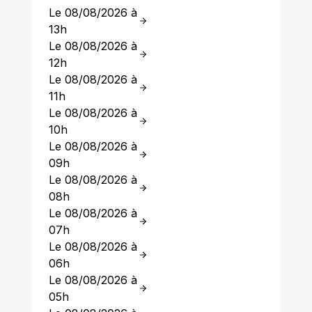
Le 08/08/2026 à
13h
Le 08/08/2026 à
12h
Le 08/08/2026 à
11h
Le 08/08/2026 à
10h
Le 08/08/2026 à
09h
Le 08/08/2026 à
08h
Le 08/08/2026 à
07h
Le 08/08/2026 à
06h
Le 08/08/2026 à
05h