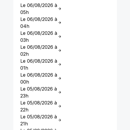
Le 06/08/2026 à
05h
Le 06/08/2026 à
04h
Le 06/08/2026 à
03h
Le 06/08/2026 à
02h
Le 06/08/2026 à
01h
Le 06/08/2026 à
00h
Le 05/08/2026 à
23h
Le 05/08/2026 à
22h
Le 05/08/2026 à
21h