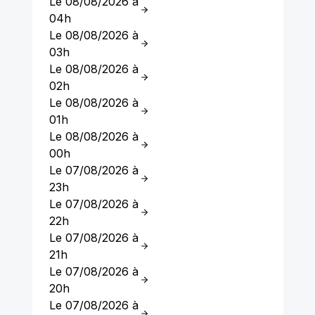
Le 08/08/2026 à
04h
Le 08/08/2026 à
03h
Le 08/08/2026 à
02h
Le 08/08/2026 à
01h
Le 08/08/2026 à
00h
Le 07/08/2026 à
23h
Le 07/08/2026 à
22h
Le 07/08/2026 à
21h
Le 07/08/2026 à
20h
Le 07/08/2026 à