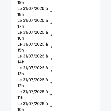
19h
Le 31/07/2026 à
18h
Le 31/07/2026 à
17h
Le 31/07/2026 à
16h
Le 31/07/2026 à
15h
Le 31/07/2026 à
14h
Le 31/07/2026 à
13h
Le 31/07/2026 à
12h
Le 31/07/2026 à
11h
Le 31/07/2026 à
10h