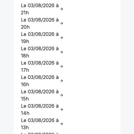
Le 03/08/2026 à
21h
Le 03/08/2026 à
20h
Le 03/08/2026 à
19h
Le 03/08/2026 à
18h
Le 03/08/2026 à
17h
Le 03/08/2026 à
16h
Le 03/08/2026 à
15h
Le 03/08/2026 à
14h
Le 03/08/2026 à
13h