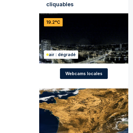
cliquables
19.2°C
air : dégradé
Webcams locales