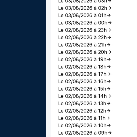
Le 03/08/2026 à 03h
Le 03/08/2026 à 02h
Le 03/08/2026 à 01h
Le 03/08/2026 à 00h
Le 02/08/2026 à 23h
Le 02/08/2026 à 22h
Le 02/08/2026 à 21h
Le 02/08/2026 à 20h
Le 02/08/2026 à 19h
Le 02/08/2026 à 18h
Le 02/08/2026 à 17h
Le 02/08/2026 à 16h
Le 02/08/2026 à 15h
Le 02/08/2026 à 14h
Le 02/08/2026 à 13h
Le 02/08/2026 à 12h
Le 02/08/2026 à 11h
Le 02/08/2026 à 10h
Le 02/08/2026 à 09h