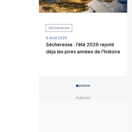
Sécheresse
6 Août 2026
Sécheresse : l’été 2026 rejoint
déjà les pires années de l’histoire
0
1
2
3
4
5