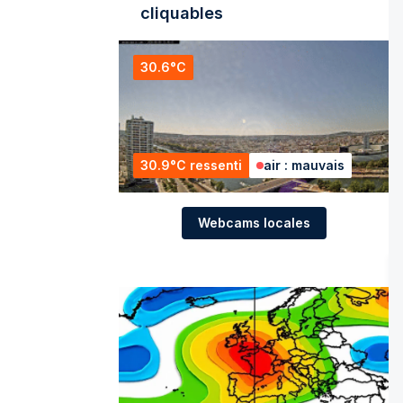
cliquables
30.6°C
30.9°C ressenti
air : mauvais
Webcams locales