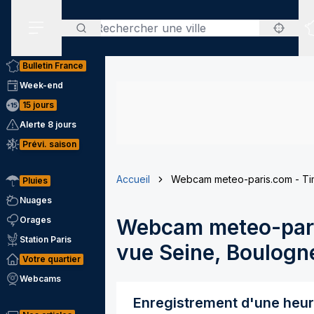
Rechercher
Menu secondaire
Bulletin France
Week-end
15 jours
Alerte 8 jours
Prévi. saison
Accueil
Webcam meteo-paris.com - Tim
Pluies
Nuages
Orages
Webcam meteo-pari
Station Paris
vue Seine, Boulogne
Votre quartier
Webcams
Enregistrement d'une heu