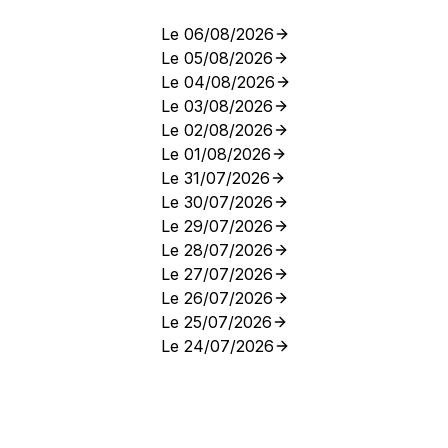
Le 06/08/2026
Le 05/08/2026
Le 04/08/2026
Le 03/08/2026
Le 02/08/2026
Le 01/08/2026
Le 31/07/2026
Le 30/07/2026
Le 29/07/2026
Le 28/07/2026
Le 27/07/2026
Le 26/07/2026
Le 25/07/2026
Le 24/07/2026