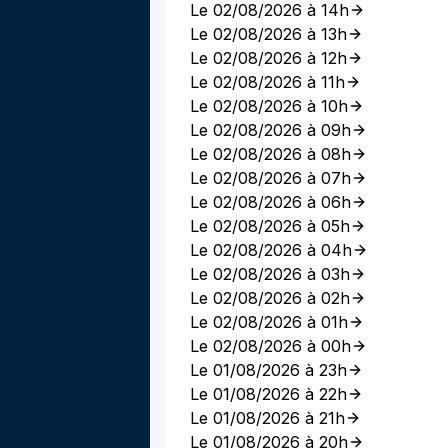
Le 02/08/2026 à 14h
Le 02/08/2026 à 13h
Le 02/08/2026 à 12h
Le 02/08/2026 à 11h
Le 02/08/2026 à 10h
Le 02/08/2026 à 09h
Le 02/08/2026 à 08h
Le 02/08/2026 à 07h
Le 02/08/2026 à 06h
Le 02/08/2026 à 05h
Le 02/08/2026 à 04h
Le 02/08/2026 à 03h
Le 02/08/2026 à 02h
Le 02/08/2026 à 01h
Le 02/08/2026 à 00h
Le 01/08/2026 à 23h
Le 01/08/2026 à 22h
Le 01/08/2026 à 21h
Le 01/08/2026 à 20h