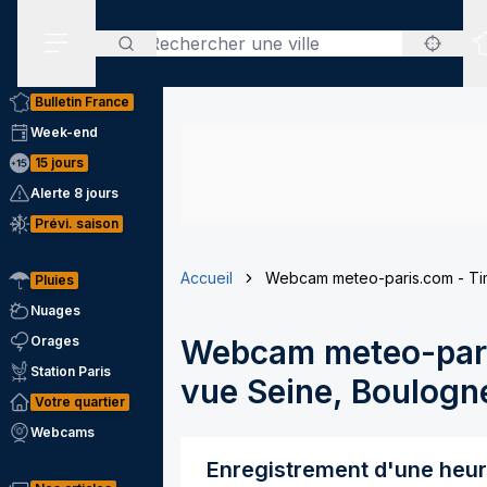
Rechercher
Menu secondaire
Bulletin France
Week-end
15 jours
Alerte 8 jours
Prévi. saison
Accueil
Webcam meteo-paris.com - Tim
Pluies
Nuages
Orages
Webcam meteo-pari
Station Paris
vue Seine, Boulogne
Votre quartier
Webcams
Enregistrement d'une heu