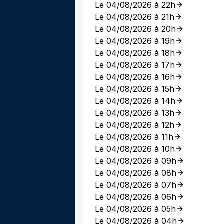
Le 04/08/2026 à 22h
Le 04/08/2026 à 21h
Le 04/08/2026 à 20h
Le 04/08/2026 à 19h
Le 04/08/2026 à 18h
Le 04/08/2026 à 17h
Le 04/08/2026 à 16h
Le 04/08/2026 à 15h
Le 04/08/2026 à 14h
Le 04/08/2026 à 13h
Le 04/08/2026 à 12h
Le 04/08/2026 à 11h
Le 04/08/2026 à 10h
Le 04/08/2026 à 09h
Le 04/08/2026 à 08h
Le 04/08/2026 à 07h
Le 04/08/2026 à 06h
Le 04/08/2026 à 05h
Le 04/08/2026 à 04h