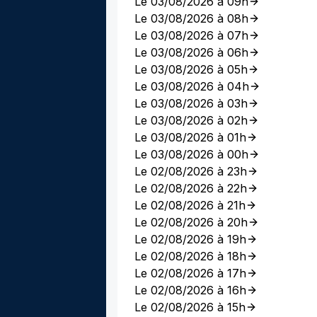
Le 03/08/2026 à 09h
Le 03/08/2026 à 08h
Le 03/08/2026 à 07h
Le 03/08/2026 à 06h
Le 03/08/2026 à 05h
Le 03/08/2026 à 04h
Le 03/08/2026 à 03h
Le 03/08/2026 à 02h
Le 03/08/2026 à 01h
Le 03/08/2026 à 00h
Le 02/08/2026 à 23h
Le 02/08/2026 à 22h
Le 02/08/2026 à 21h
Le 02/08/2026 à 20h
Le 02/08/2026 à 19h
Le 02/08/2026 à 18h
Le 02/08/2026 à 17h
Le 02/08/2026 à 16h
Le 02/08/2026 à 15h