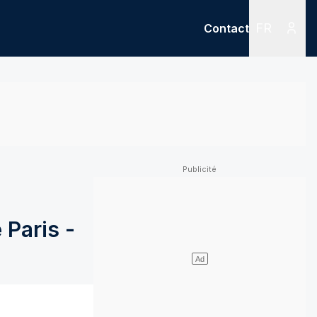
FR
Contact
Menu
Menu des
Paris -