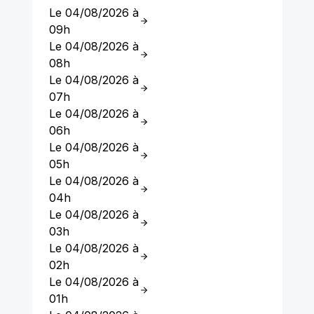
Le 04/08/2026 à
09h
Le 04/08/2026 à
08h
Le 04/08/2026 à
07h
Le 04/08/2026 à
06h
Le 04/08/2026 à
05h
Le 04/08/2026 à
04h
Le 04/08/2026 à
03h
Le 04/08/2026 à
02h
Le 04/08/2026 à
01h