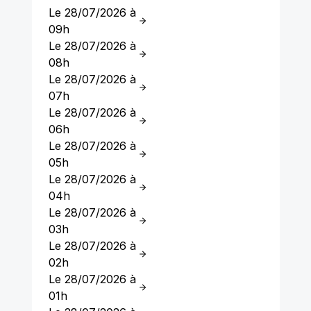
Le 28/07/2026 à
09h
Le 28/07/2026 à
08h
Le 28/07/2026 à
07h
Le 28/07/2026 à
06h
Le 28/07/2026 à
05h
Le 28/07/2026 à
04h
Le 28/07/2026 à
03h
Le 28/07/2026 à
02h
Le 28/07/2026 à
01h