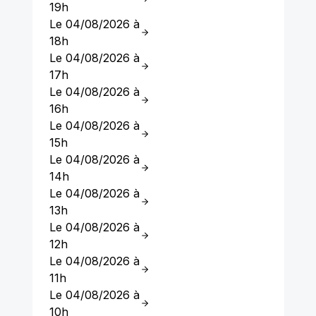
19h
Le 04/08/2026 à
18h
Le 04/08/2026 à
17h
Le 04/08/2026 à
16h
Le 04/08/2026 à
15h
Le 04/08/2026 à
14h
Le 04/08/2026 à
13h
Le 04/08/2026 à
12h
Le 04/08/2026 à
11h
Le 04/08/2026 à
10h