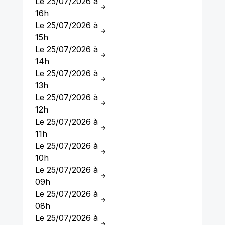
Le 25/07/2026 à
16h
Le 25/07/2026 à
15h
Le 25/07/2026 à
14h
Le 25/07/2026 à
13h
Le 25/07/2026 à
12h
Le 25/07/2026 à
11h
Le 25/07/2026 à
10h
Le 25/07/2026 à
09h
Le 25/07/2026 à
08h
Le 25/07/2026 à