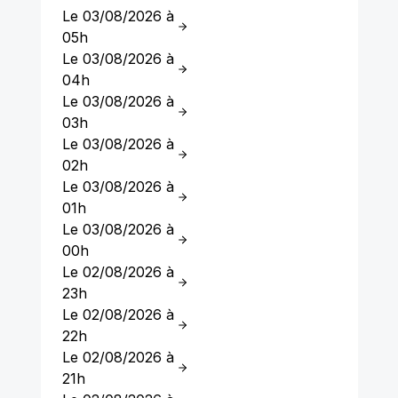
Le 03/08/2026 à
05h
Le 03/08/2026 à
04h
Le 03/08/2026 à
03h
Le 03/08/2026 à
02h
Le 03/08/2026 à
01h
Le 03/08/2026 à
00h
Le 02/08/2026 à
23h
Le 02/08/2026 à
22h
Le 02/08/2026 à
21h