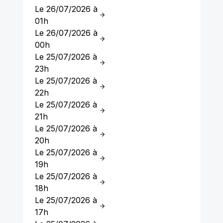
Le 26/07/2026 à
01h
Le 26/07/2026 à
00h
Le 25/07/2026 à
23h
Le 25/07/2026 à
22h
Le 25/07/2026 à
21h
Le 25/07/2026 à
20h
Le 25/07/2026 à
19h
Le 25/07/2026 à
18h
Le 25/07/2026 à
17h