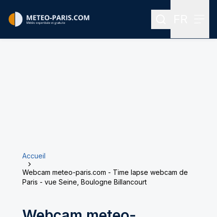
FR
Rechercher
Menu
Menu des
Accueil
Webcam meteo-paris.com - Time lapse webcam de
Paris - vue Seine, Boulogne Billancourt
Webcam meteo-