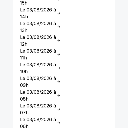
15h
Le 03/08/2026 à
14h
Le 03/08/2026 à
13h
Le 03/08/2026 à
12h
Le 03/08/2026 à
11h
Le 03/08/2026 à
10h
Le 03/08/2026 à
09h
Le 03/08/2026 à
08h
Le 03/08/2026 à
07h
Le 03/08/2026 à
06h