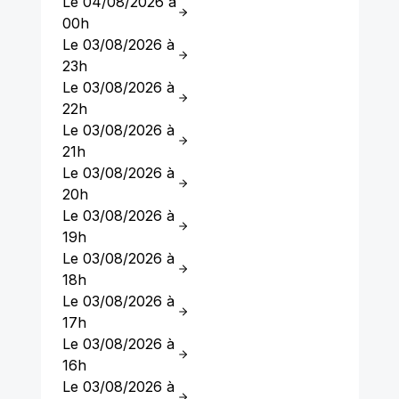
Le 04/08/2026 à
00h
Le 03/08/2026 à
23h
Le 03/08/2026 à
22h
Le 03/08/2026 à
21h
Le 03/08/2026 à
20h
Le 03/08/2026 à
19h
Le 03/08/2026 à
18h
Le 03/08/2026 à
17h
Le 03/08/2026 à
16h
Le 03/08/2026 à