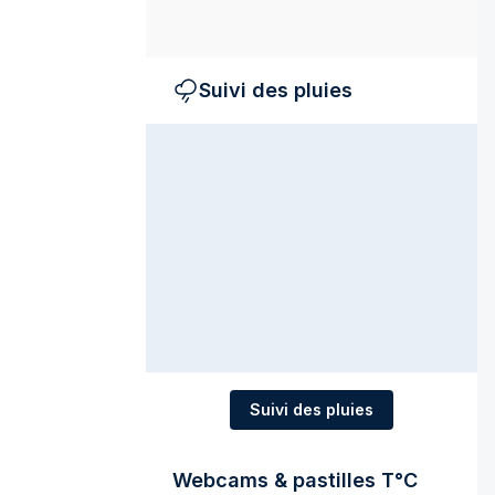
Suivi des pluies
Suivi des pluies
Webcams & pastilles T°C