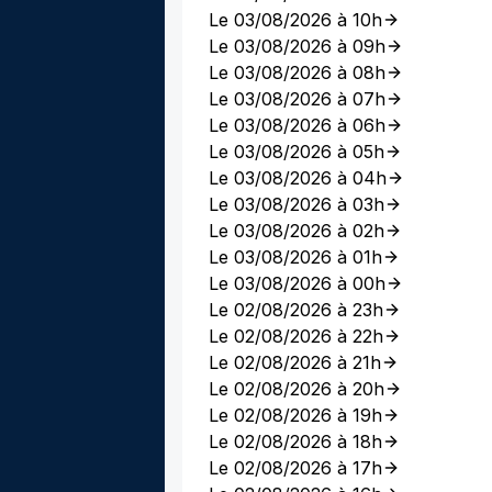
Le 03/08/2026 à 10h
Le 03/08/2026 à 09h
Le 03/08/2026 à 08h
Le 03/08/2026 à 07h
Le 03/08/2026 à 06h
Le 03/08/2026 à 05h
Le 03/08/2026 à 04h
Le 03/08/2026 à 03h
Le 03/08/2026 à 02h
Le 03/08/2026 à 01h
Le 03/08/2026 à 00h
Le 02/08/2026 à 23h
Le 02/08/2026 à 22h
Le 02/08/2026 à 21h
Le 02/08/2026 à 20h
Le 02/08/2026 à 19h
Le 02/08/2026 à 18h
Le 02/08/2026 à 17h