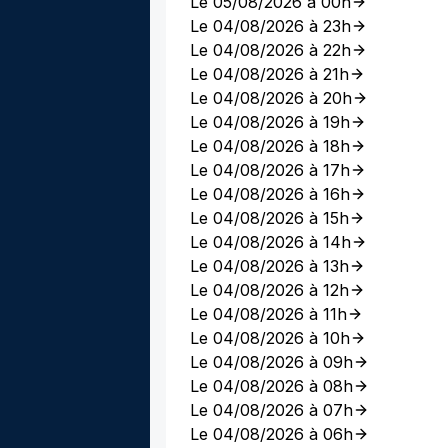
Le 05/08/2026 à 00h
Le 04/08/2026 à 23h
Le 04/08/2026 à 22h
Le 04/08/2026 à 21h
Le 04/08/2026 à 20h
Le 04/08/2026 à 19h
Le 04/08/2026 à 18h
Le 04/08/2026 à 17h
Le 04/08/2026 à 16h
Le 04/08/2026 à 15h
Le 04/08/2026 à 14h
Le 04/08/2026 à 13h
Le 04/08/2026 à 12h
Le 04/08/2026 à 11h
Le 04/08/2026 à 10h
Le 04/08/2026 à 09h
Le 04/08/2026 à 08h
Le 04/08/2026 à 07h
Le 04/08/2026 à 06h