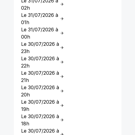
Le 31/07/2026 à
02h
Le 31/07/2026 à
01h
Le 31/07/2026 à
00h
Le 30/07/2026 à
23h
Le 30/07/2026 à
22h
Le 30/07/2026 à
21h
Le 30/07/2026 à
20h
Le 30/07/2026 à
19h
Le 30/07/2026 à
18h
Le 30/07/2026 à