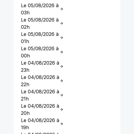
Le 05/08/2026 à
03h
Le 05/08/2026 à
02h
Le 05/08/2026 à
01h
Le 05/08/2026 à
00h
Le 04/08/2026 à
23h
Le 04/08/2026 à
22h
Le 04/08/2026 à
21h
Le 04/08/2026 à
20h
Le 04/08/2026 à
19h