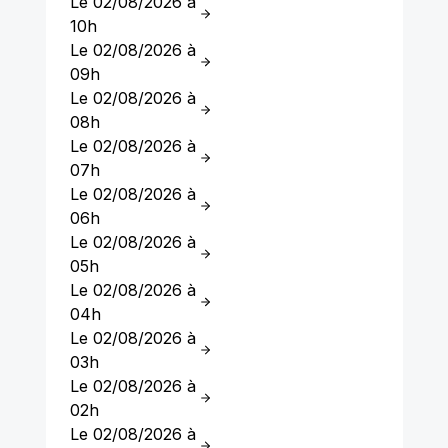
Le 02/08/2026 à
10h
Le 02/08/2026 à
09h
Le 02/08/2026 à
08h
Le 02/08/2026 à
07h
Le 02/08/2026 à
06h
Le 02/08/2026 à
05h
Le 02/08/2026 à
04h
Le 02/08/2026 à
03h
Le 02/08/2026 à
02h
Le 02/08/2026 à