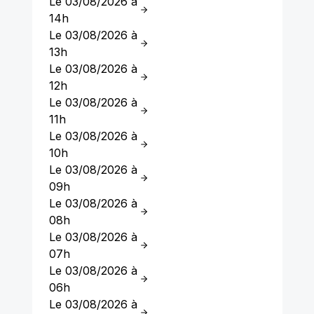
Le 03/08/2026 à
14h
Le 03/08/2026 à
13h
Le 03/08/2026 à
12h
Le 03/08/2026 à
11h
Le 03/08/2026 à
10h
Le 03/08/2026 à
09h
Le 03/08/2026 à
08h
Le 03/08/2026 à
07h
Le 03/08/2026 à
06h
Le 03/08/2026 à