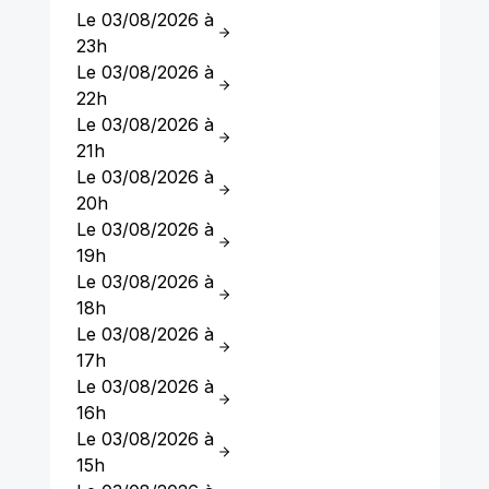
Le 03/08/2026 à
23h
Le 03/08/2026 à
22h
Le 03/08/2026 à
21h
Le 03/08/2026 à
20h
Le 03/08/2026 à
19h
Le 03/08/2026 à
18h
Le 03/08/2026 à
17h
Le 03/08/2026 à
16h
Le 03/08/2026 à
15h