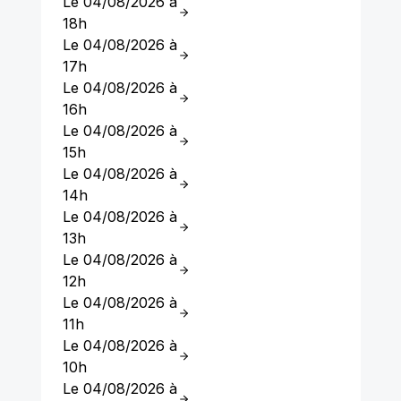
Le 04/08/2026 à
18h
Le 04/08/2026 à
17h
Le 04/08/2026 à
16h
Le 04/08/2026 à
15h
Le 04/08/2026 à
14h
Le 04/08/2026 à
13h
Le 04/08/2026 à
12h
Le 04/08/2026 à
11h
Le 04/08/2026 à
10h
Le 04/08/2026 à