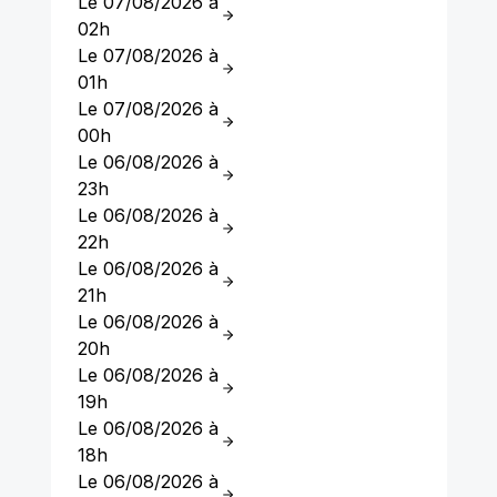
Le 07/08/2026 à
02h
Le 07/08/2026 à
01h
Le 07/08/2026 à
00h
Le 06/08/2026 à
23h
Le 06/08/2026 à
22h
Le 06/08/2026 à
21h
Le 06/08/2026 à
20h
Le 06/08/2026 à
19h
Le 06/08/2026 à
18h
Le 06/08/2026 à