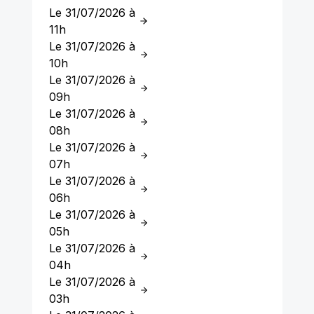
Le 31/07/2026 à
11h
Le 31/07/2026 à
10h
Le 31/07/2026 à
09h
Le 31/07/2026 à
08h
Le 31/07/2026 à
07h
Le 31/07/2026 à
06h
Le 31/07/2026 à
05h
Le 31/07/2026 à
04h
Le 31/07/2026 à
03h