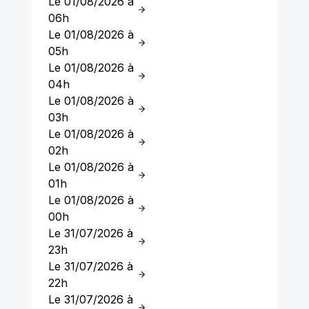
Le 01/08/2026 à
06h
Le 01/08/2026 à
05h
Le 01/08/2026 à
04h
Le 01/08/2026 à
03h
Le 01/08/2026 à
02h
Le 01/08/2026 à
01h
Le 01/08/2026 à
00h
Le 31/07/2026 à
23h
Le 31/07/2026 à
22h
Le 31/07/2026 à