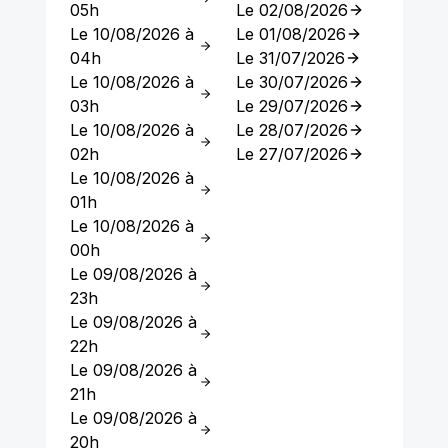
05h
Le 02/08/2026
Le 10/08/2026 à
Le 01/08/2026
04h
Le 31/07/2026
Le 10/08/2026 à
Le 30/07/2026
03h
Le 29/07/2026
Le 10/08/2026 à
Le 28/07/2026
02h
Le 27/07/2026
Le 10/08/2026 à
01h
Le 10/08/2026 à
00h
Le 09/08/2026 à
23h
Le 09/08/2026 à
22h
Le 09/08/2026 à
21h
Le 09/08/2026 à
20h