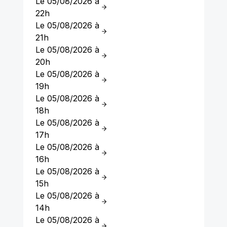
Le 05/08/2026 à
22h
Le 05/08/2026 à
21h
Le 05/08/2026 à
20h
Le 05/08/2026 à
19h
Le 05/08/2026 à
18h
Le 05/08/2026 à
17h
Le 05/08/2026 à
16h
Le 05/08/2026 à
15h
Le 05/08/2026 à
14h
Le 05/08/2026 à