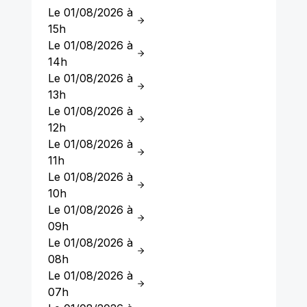
Le 01/08/2026 à
15h
Le 01/08/2026 à
14h
Le 01/08/2026 à
13h
Le 01/08/2026 à
12h
Le 01/08/2026 à
11h
Le 01/08/2026 à
10h
Le 01/08/2026 à
09h
Le 01/08/2026 à
08h
Le 01/08/2026 à
07h