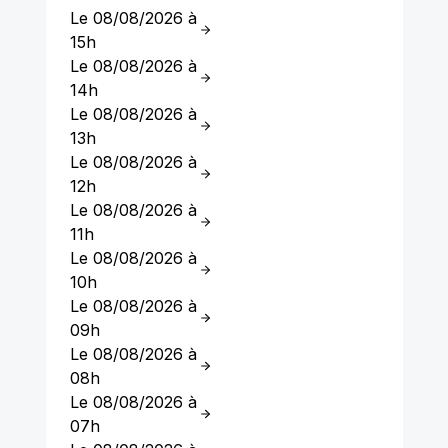
Le 08/08/2026 à
15h
Le 08/08/2026 à
14h
Le 08/08/2026 à
13h
Le 08/08/2026 à
12h
Le 08/08/2026 à
11h
Le 08/08/2026 à
10h
Le 08/08/2026 à
09h
Le 08/08/2026 à
08h
Le 08/08/2026 à
07h