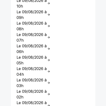
Le 09/08/2026 à
10h
Le 09/08/2026 à
09h
Le 09/08/2026 à
08h
Le 09/08/2026 à
07h
Le 09/08/2026 à
06h
Le 09/08/2026 à
05h
Le 09/08/2026 à
04h
Le 09/08/2026 à
03h
Le 09/08/2026 à
02h
Le 09/08/2026 à