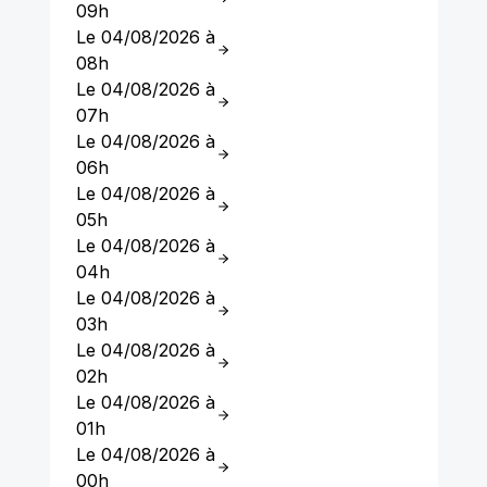
09h
Le 04/08/2026 à
08h
Le 04/08/2026 à
07h
Le 04/08/2026 à
06h
Le 04/08/2026 à
05h
Le 04/08/2026 à
04h
Le 04/08/2026 à
03h
Le 04/08/2026 à
02h
Le 04/08/2026 à
01h
Le 04/08/2026 à
00h