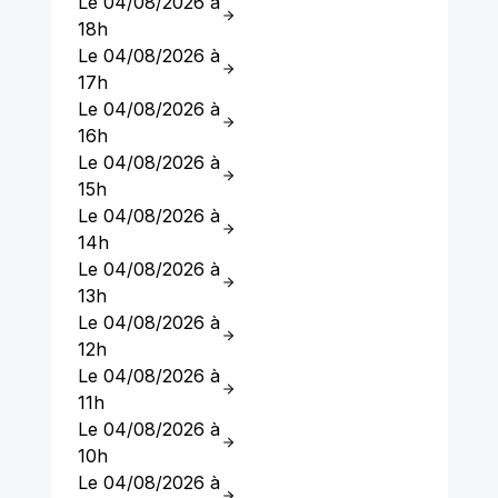
Le 04/08/2026 à
18h
Le 04/08/2026 à
17h
Le 04/08/2026 à
16h
Le 04/08/2026 à
15h
Le 04/08/2026 à
14h
Le 04/08/2026 à
13h
Le 04/08/2026 à
12h
Le 04/08/2026 à
11h
Le 04/08/2026 à
10h
Le 04/08/2026 à