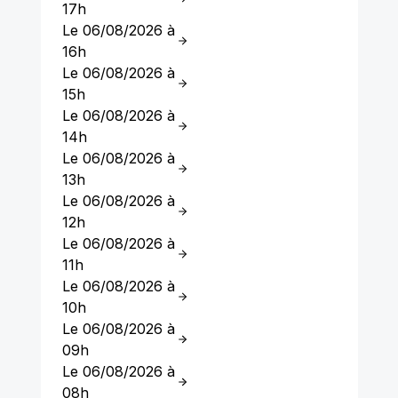
17h
Le 06/08/2026 à
16h
Le 06/08/2026 à
15h
Le 06/08/2026 à
14h
Le 06/08/2026 à
13h
Le 06/08/2026 à
12h
Le 06/08/2026 à
11h
Le 06/08/2026 à
10h
Le 06/08/2026 à
09h
Le 06/08/2026 à
08h