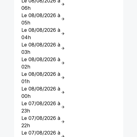
Le 08/08/2026 à
06h
Le 08/08/2026 à
05h
Le 08/08/2026 à
04h
Le 08/08/2026 à
03h
Le 08/08/2026 à
02h
Le 08/08/2026 à
01h
Le 08/08/2026 à
00h
Le 07/08/2026 à
23h
Le 07/08/2026 à
22h
Le 07/08/2026 à