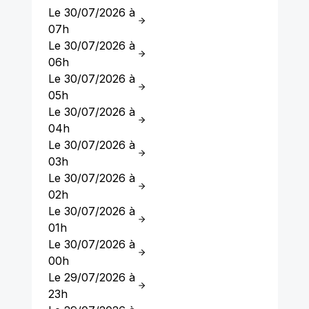
Le 30/07/2026 à
07h
Le 30/07/2026 à
06h
Le 30/07/2026 à
05h
Le 30/07/2026 à
04h
Le 30/07/2026 à
03h
Le 30/07/2026 à
02h
Le 30/07/2026 à
01h
Le 30/07/2026 à
00h
Le 29/07/2026 à
23h