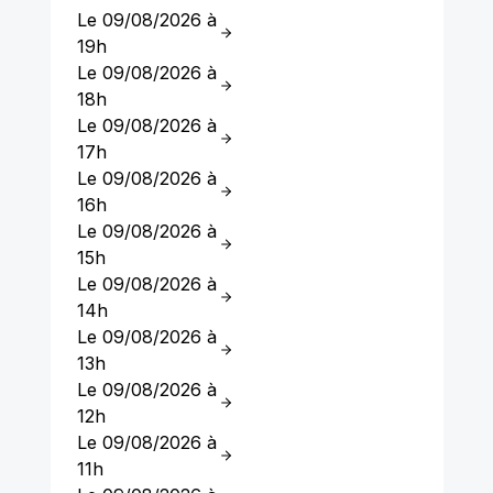
Le 09/08/2026 à
19h
Le 09/08/2026 à
18h
Le 09/08/2026 à
17h
Le 09/08/2026 à
16h
Le 09/08/2026 à
15h
Le 09/08/2026 à
14h
Le 09/08/2026 à
13h
Le 09/08/2026 à
12h
Le 09/08/2026 à
11h