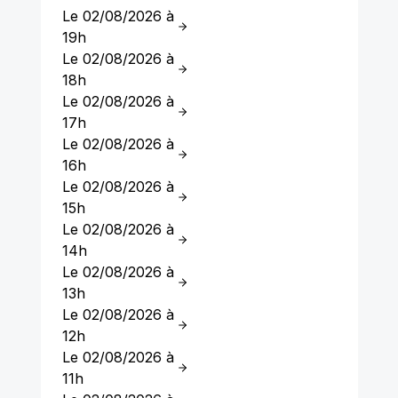
Le 02/08/2026 à
19h
Le 02/08/2026 à
18h
Le 02/08/2026 à
17h
Le 02/08/2026 à
16h
Le 02/08/2026 à
15h
Le 02/08/2026 à
14h
Le 02/08/2026 à
13h
Le 02/08/2026 à
12h
Le 02/08/2026 à
11h