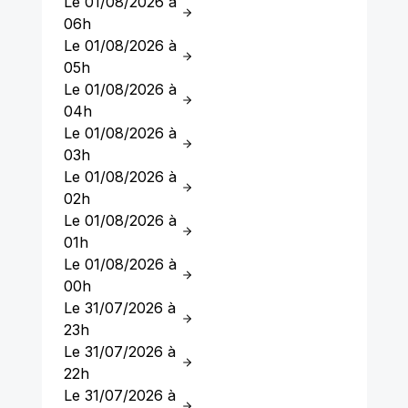
Le 01/08/2026 à
06h
Le 01/08/2026 à
05h
Le 01/08/2026 à
04h
Le 01/08/2026 à
03h
Le 01/08/2026 à
02h
Le 01/08/2026 à
01h
Le 01/08/2026 à
00h
Le 31/07/2026 à
23h
Le 31/07/2026 à
22h
Le 31/07/2026 à