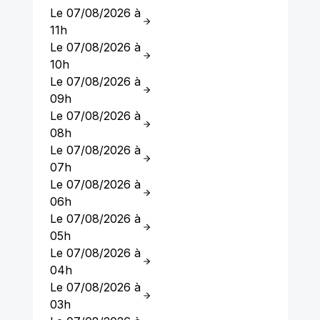
Le 07/08/2026 à
11h
Le 07/08/2026 à
10h
Le 07/08/2026 à
09h
Le 07/08/2026 à
08h
Le 07/08/2026 à
07h
Le 07/08/2026 à
06h
Le 07/08/2026 à
05h
Le 07/08/2026 à
04h
Le 07/08/2026 à
03h