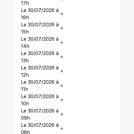
17h
Le 30/07/2026 à
16h
Le 30/07/2026 à
15h
Le 30/07/2026 à
14h
Le 30/07/2026 à
13h
Le 30/07/2026 à
12h
Le 30/07/2026 à
11h
Le 30/07/2026 à
10h
Le 30/07/2026 à
09h
Le 30/07/2026 à
08h