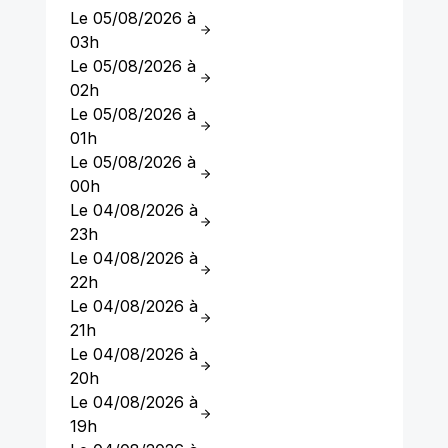
Le 05/08/2026 à
03h
Le 05/08/2026 à
02h
Le 05/08/2026 à
01h
Le 05/08/2026 à
00h
Le 04/08/2026 à
23h
Le 04/08/2026 à
22h
Le 04/08/2026 à
21h
Le 04/08/2026 à
20h
Le 04/08/2026 à
19h