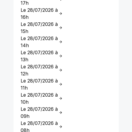
17h
Le 28/07/2026 à
16h
Le 28/07/2026 à
15h
Le 28/07/2026 à
14h
Le 28/07/2026 à
13h
Le 28/07/2026 à
12h
Le 28/07/2026 à
11h
Le 28/07/2026 à
10h
Le 28/07/2026 à
09h
Le 28/07/2026 à
08h