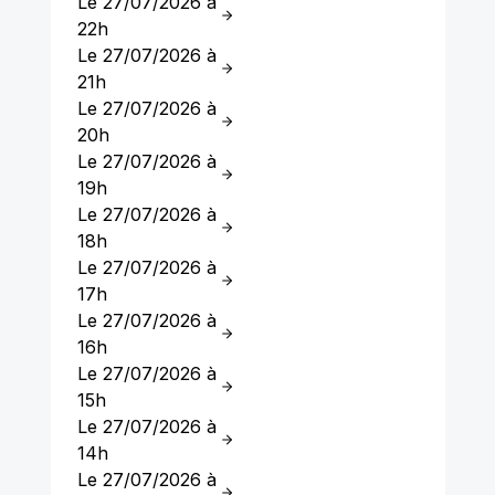
Le 27/07/2026 à
22h
Le 27/07/2026 à
21h
Le 27/07/2026 à
20h
Le 27/07/2026 à
19h
Le 27/07/2026 à
18h
Le 27/07/2026 à
17h
Le 27/07/2026 à
16h
Le 27/07/2026 à
15h
Le 27/07/2026 à
14h
Le 27/07/2026 à