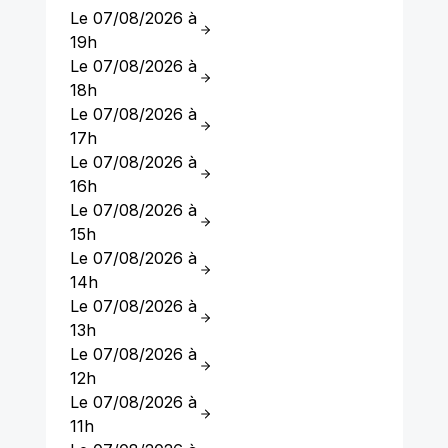
Le 07/08/2026 à
19h
Le 07/08/2026 à
18h
Le 07/08/2026 à
17h
Le 07/08/2026 à
16h
Le 07/08/2026 à
15h
Le 07/08/2026 à
14h
Le 07/08/2026 à
13h
Le 07/08/2026 à
12h
Le 07/08/2026 à
11h