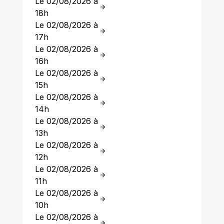
Le 02/08/2026 à
18h
Le 02/08/2026 à
17h
Le 02/08/2026 à
16h
Le 02/08/2026 à
15h
Le 02/08/2026 à
14h
Le 02/08/2026 à
13h
Le 02/08/2026 à
12h
Le 02/08/2026 à
11h
Le 02/08/2026 à
10h
Le 02/08/2026 à