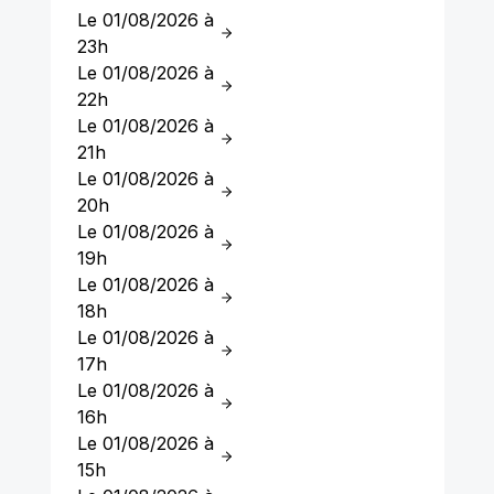
Le 01/08/2026 à
23h
Le 01/08/2026 à
22h
Le 01/08/2026 à
21h
Le 01/08/2026 à
20h
Le 01/08/2026 à
19h
Le 01/08/2026 à
18h
Le 01/08/2026 à
17h
Le 01/08/2026 à
16h
Le 01/08/2026 à
15h