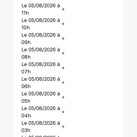
Le 05/08/2026 à
11h
Le 05/08/2026 à
10h
Le 05/08/2026 à
09h
Le 05/08/2026 à
08h
Le 05/08/2026 à
07h
Le 05/08/2026 à
06h
Le 05/08/2026 à
05h
Le 05/08/2026 à
04h
Le 05/08/2026 à
03h