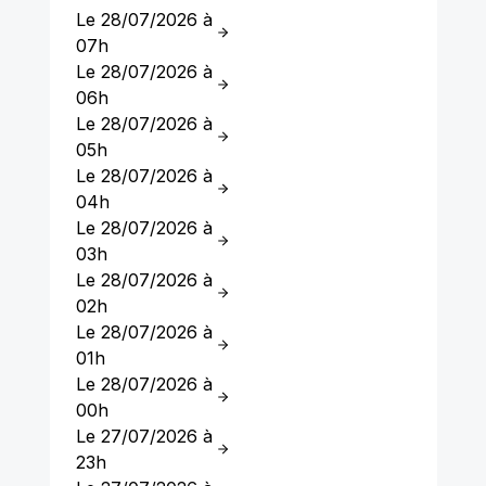
Le 28/07/2026 à
07h
Le 28/07/2026 à
06h
Le 28/07/2026 à
05h
Le 28/07/2026 à
04h
Le 28/07/2026 à
03h
Le 28/07/2026 à
02h
Le 28/07/2026 à
01h
Le 28/07/2026 à
00h
Le 27/07/2026 à
23h