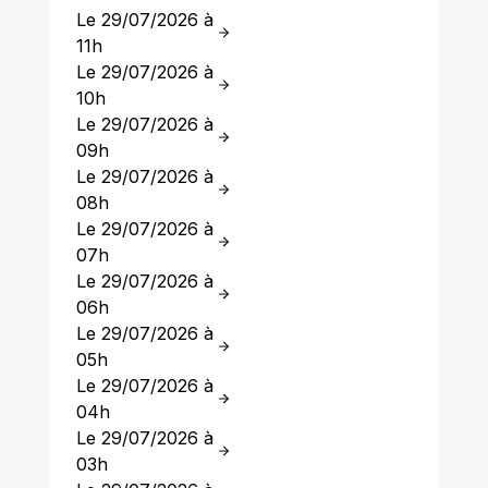
Le 29/07/2026 à
11h
Le 29/07/2026 à
10h
Le 29/07/2026 à
09h
Le 29/07/2026 à
08h
Le 29/07/2026 à
07h
Le 29/07/2026 à
06h
Le 29/07/2026 à
05h
Le 29/07/2026 à
04h
Le 29/07/2026 à
03h