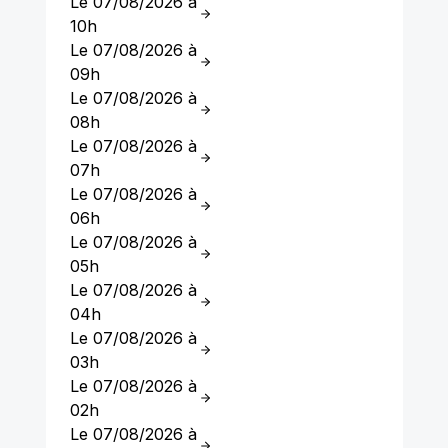
Le 07/08/2026 à
10h
Le 07/08/2026 à
09h
Le 07/08/2026 à
08h
Le 07/08/2026 à
07h
Le 07/08/2026 à
06h
Le 07/08/2026 à
05h
Le 07/08/2026 à
04h
Le 07/08/2026 à
03h
Le 07/08/2026 à
02h
Le 07/08/2026 à