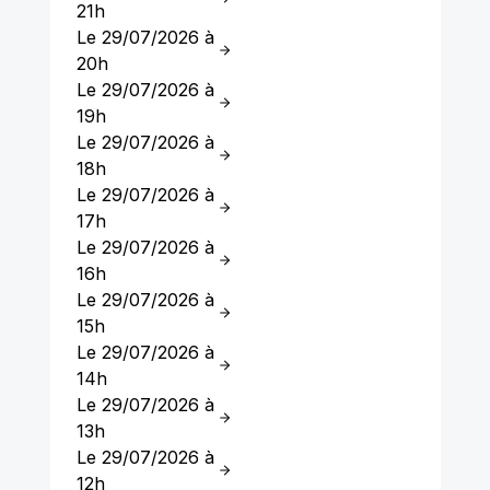
21h
Le 29/07/2026 à
20h
Le 29/07/2026 à
19h
Le 29/07/2026 à
18h
Le 29/07/2026 à
17h
Le 29/07/2026 à
16h
Le 29/07/2026 à
15h
Le 29/07/2026 à
14h
Le 29/07/2026 à
13h
Le 29/07/2026 à
12h