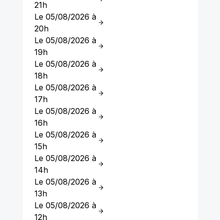
21h
Le 05/08/2026 à
20h
Le 05/08/2026 à
19h
Le 05/08/2026 à
18h
Le 05/08/2026 à
17h
Le 05/08/2026 à
16h
Le 05/08/2026 à
15h
Le 05/08/2026 à
14h
Le 05/08/2026 à
13h
Le 05/08/2026 à
12h