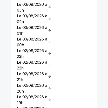
Le 03/08/2026 à
03h
Le 03/08/2026 à
02h
Le 03/08/2026 à
01h
Le 03/08/2026 à
00h
Le 02/08/2026 à
23h
Le 02/08/2026 à
22h
Le 02/08/2026 à
21h
Le 02/08/2026 à
20h
Le 02/08/2026 à
19h