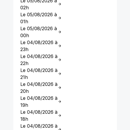
Le 05/08/2026 à
02h
Le 05/08/2026 à
01h
Le 05/08/2026 à
00h
Le 04/08/2026 à
23h
Le 04/08/2026 à
22h
Le 04/08/2026 à
21h
Le 04/08/2026 à
20h
Le 04/08/2026 à
19h
Le 04/08/2026 à
18h
Le 04/08/2026 à