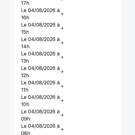
17h
Le 04/08/2026 à
16h
Le 04/08/2026 à
15h
Le 04/08/2026 à
14h
Le 04/08/2026 à
13h
Le 04/08/2026 à
12h
Le 04/08/2026 à
11h
Le 04/08/2026 à
10h
Le 04/08/2026 à
09h
Le 04/08/2026 à
08h