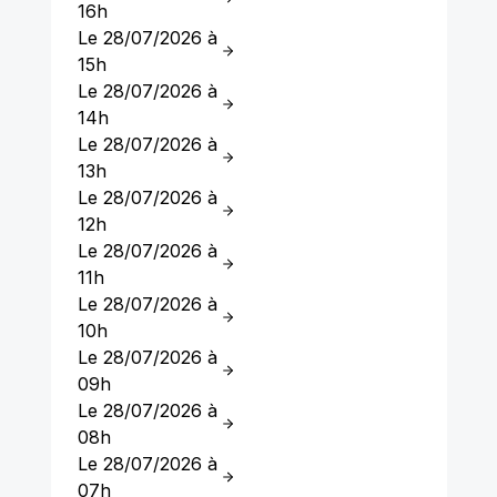
16h
Le 28/07/2026 à
15h
Le 28/07/2026 à
14h
Le 28/07/2026 à
13h
Le 28/07/2026 à
12h
Le 28/07/2026 à
11h
Le 28/07/2026 à
10h
Le 28/07/2026 à
09h
Le 28/07/2026 à
08h
Le 28/07/2026 à
07h