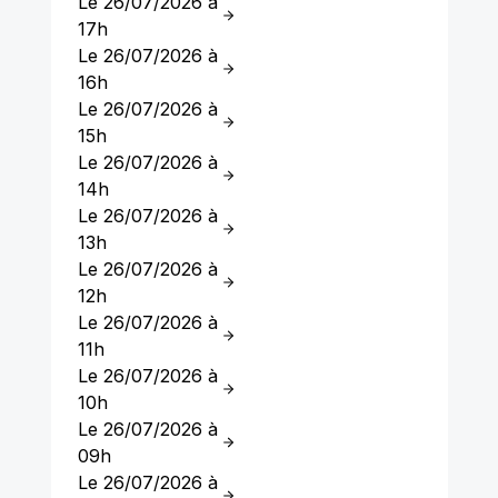
Le 26/07/2026 à
17h
Le 26/07/2026 à
16h
Le 26/07/2026 à
15h
Le 26/07/2026 à
14h
Le 26/07/2026 à
13h
Le 26/07/2026 à
12h
Le 26/07/2026 à
11h
Le 26/07/2026 à
10h
Le 26/07/2026 à
09h
Le 26/07/2026 à