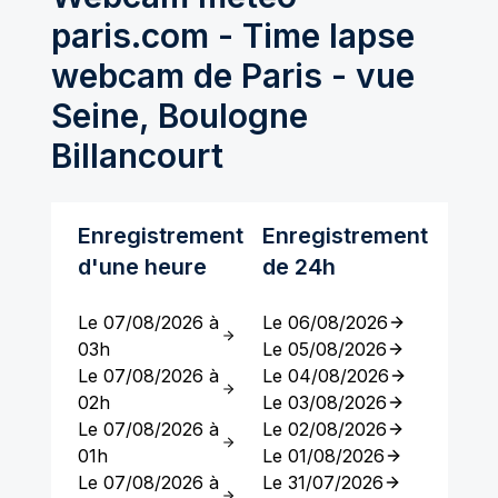
paris.com - Time lapse
webcam de Paris - vue
Seine, Boulogne
Billancourt
Enregistrement
Enregistrement
d'une heure
de 24h
Le 07/08/2026 à
Le 06/08/2026
03h
Le 05/08/2026
Le 07/08/2026 à
Le 04/08/2026
02h
Le 03/08/2026
Le 07/08/2026 à
Le 02/08/2026
01h
Le 01/08/2026
Le 07/08/2026 à
Le 31/07/2026