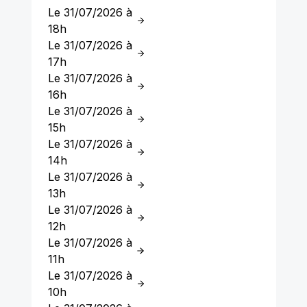
Le 31/07/2026 à
18h
Le 31/07/2026 à
17h
Le 31/07/2026 à
16h
Le 31/07/2026 à
15h
Le 31/07/2026 à
14h
Le 31/07/2026 à
13h
Le 31/07/2026 à
12h
Le 31/07/2026 à
11h
Le 31/07/2026 à
10h