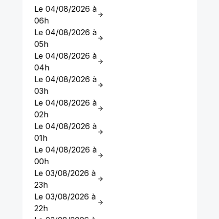
Le 04/08/2026 à
06h
Le 04/08/2026 à
05h
Le 04/08/2026 à
04h
Le 04/08/2026 à
03h
Le 04/08/2026 à
02h
Le 04/08/2026 à
01h
Le 04/08/2026 à
00h
Le 03/08/2026 à
23h
Le 03/08/2026 à
22h