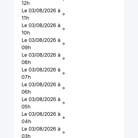
12h
Le 03/08/2026 à
11h
Le 03/08/2026 à
10h
Le 03/08/2026 à
09h
Le 03/08/2026 à
08h
Le 03/08/2026 à
07h
Le 03/08/2026 à
06h
Le 03/08/2026 à
05h
Le 03/08/2026 à
04h
Le 03/08/2026 à
03h