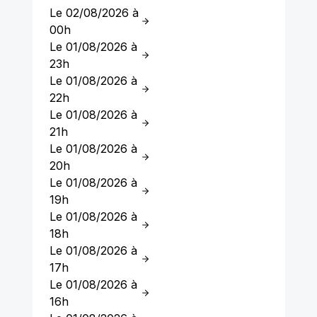
Le 02/08/2026 à
00h
Le 01/08/2026 à
23h
Le 01/08/2026 à
22h
Le 01/08/2026 à
21h
Le 01/08/2026 à
20h
Le 01/08/2026 à
19h
Le 01/08/2026 à
18h
Le 01/08/2026 à
17h
Le 01/08/2026 à
16h