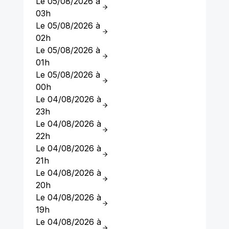
Le 05/08/2026 à
03h
Le 05/08/2026 à
02h
Le 05/08/2026 à
01h
Le 05/08/2026 à
00h
Le 04/08/2026 à
23h
Le 04/08/2026 à
22h
Le 04/08/2026 à
21h
Le 04/08/2026 à
20h
Le 04/08/2026 à
19h
Le 04/08/2026 à