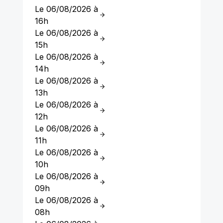
Le 06/08/2026 à
16h
Le 06/08/2026 à
15h
Le 06/08/2026 à
14h
Le 06/08/2026 à
13h
Le 06/08/2026 à
12h
Le 06/08/2026 à
11h
Le 06/08/2026 à
10h
Le 06/08/2026 à
09h
Le 06/08/2026 à
08h