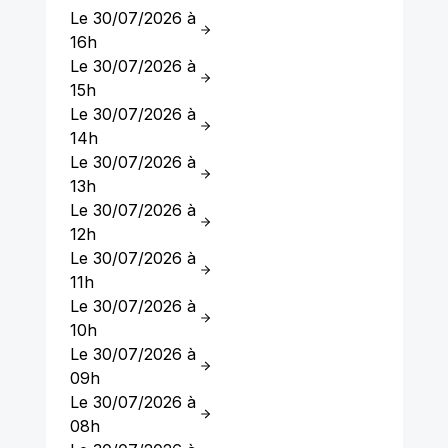
Le 30/07/2026 à
16h
Le 30/07/2026 à
15h
Le 30/07/2026 à
14h
Le 30/07/2026 à
13h
Le 30/07/2026 à
12h
Le 30/07/2026 à
11h
Le 30/07/2026 à
10h
Le 30/07/2026 à
09h
Le 30/07/2026 à
08h