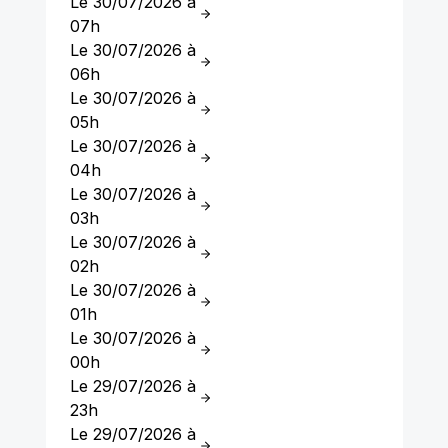
Le 30/07/2026 à
07h
Le 30/07/2026 à
06h
Le 30/07/2026 à
05h
Le 30/07/2026 à
04h
Le 30/07/2026 à
03h
Le 30/07/2026 à
02h
Le 30/07/2026 à
01h
Le 30/07/2026 à
00h
Le 29/07/2026 à
23h
Le 29/07/2026 à