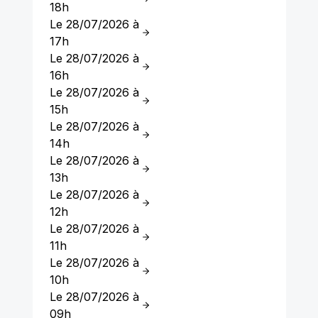
18h
Le 28/07/2026 à
17h
Le 28/07/2026 à
16h
Le 28/07/2026 à
15h
Le 28/07/2026 à
14h
Le 28/07/2026 à
13h
Le 28/07/2026 à
12h
Le 28/07/2026 à
11h
Le 28/07/2026 à
10h
Le 28/07/2026 à
09h