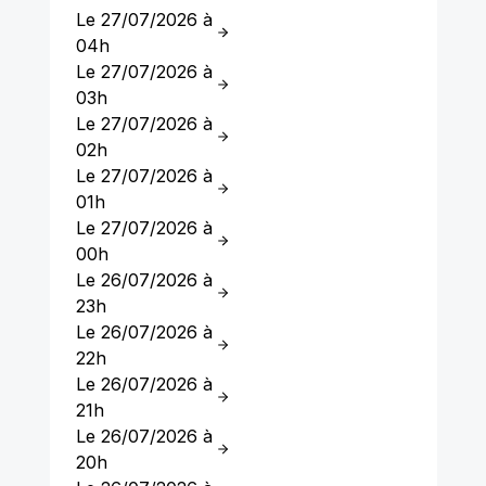
Le 27/07/2026 à
04h
Le 27/07/2026 à
03h
Le 27/07/2026 à
02h
Le 27/07/2026 à
01h
Le 27/07/2026 à
00h
Le 26/07/2026 à
23h
Le 26/07/2026 à
22h
Le 26/07/2026 à
21h
Le 26/07/2026 à
20h