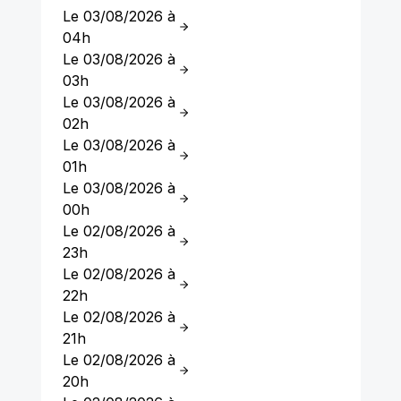
Le 03/08/2026 à
04h
Le 03/08/2026 à
03h
Le 03/08/2026 à
02h
Le 03/08/2026 à
01h
Le 03/08/2026 à
00h
Le 02/08/2026 à
23h
Le 02/08/2026 à
22h
Le 02/08/2026 à
21h
Le 02/08/2026 à
20h