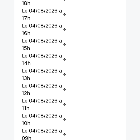
18h
Le 04/08/2026 à
17h
Le 04/08/2026 à
16h
Le 04/08/2026 à
15h
Le 04/08/2026 à
14h
Le 04/08/2026 à
13h
Le 04/08/2026 à
12h
Le 04/08/2026 à
11h
Le 04/08/2026 à
10h
Le 04/08/2026 à
09h