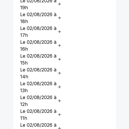
Le 02/08/2026 à
19h
Le 02/08/2026 à
18h
Le 02/08/2026 à
17h
Le 02/08/2026 à
16h
Le 02/08/2026 à
15h
Le 02/08/2026 à
14h
Le 02/08/2026 à
13h
Le 02/08/2026 à
12h
Le 02/08/2026 à
11h
Le 02/08/2026 à