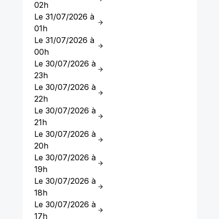
02h
Le 31/07/2026 à
01h
Le 31/07/2026 à
00h
Le 30/07/2026 à
23h
Le 30/07/2026 à
22h
Le 30/07/2026 à
21h
Le 30/07/2026 à
20h
Le 30/07/2026 à
19h
Le 30/07/2026 à
18h
Le 30/07/2026 à
17h