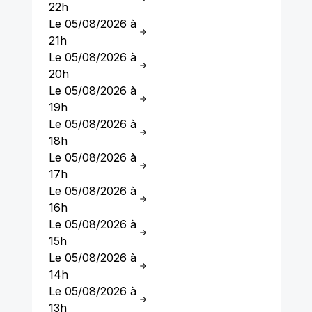
22h
Le 05/08/2026 à
21h
Le 05/08/2026 à
20h
Le 05/08/2026 à
19h
Le 05/08/2026 à
18h
Le 05/08/2026 à
17h
Le 05/08/2026 à
16h
Le 05/08/2026 à
15h
Le 05/08/2026 à
14h
Le 05/08/2026 à
13h