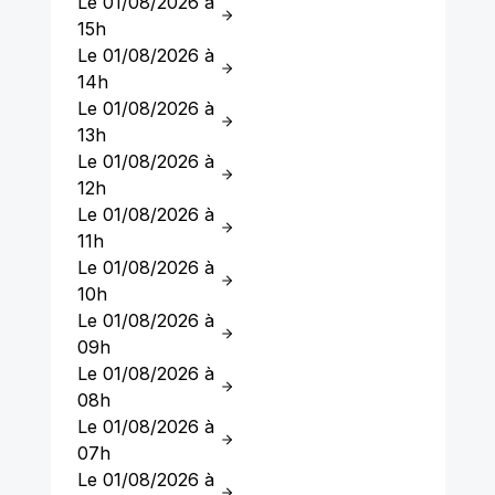
Le 01/08/2026 à
15h
Le 01/08/2026 à
14h
Le 01/08/2026 à
13h
Le 01/08/2026 à
12h
Le 01/08/2026 à
11h
Le 01/08/2026 à
10h
Le 01/08/2026 à
09h
Le 01/08/2026 à
08h
Le 01/08/2026 à
07h
Le 01/08/2026 à