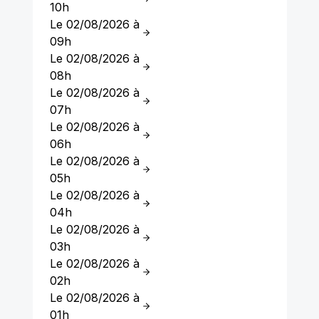
10h
Le 02/08/2026 à
09h
Le 02/08/2026 à
08h
Le 02/08/2026 à
07h
Le 02/08/2026 à
06h
Le 02/08/2026 à
05h
Le 02/08/2026 à
04h
Le 02/08/2026 à
03h
Le 02/08/2026 à
02h
Le 02/08/2026 à
01h