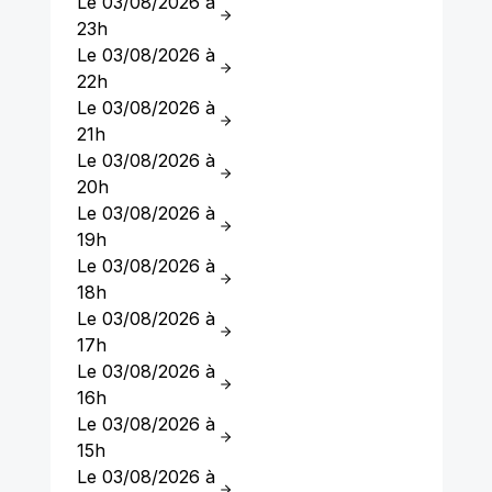
Le 03/08/2026 à
23h
Le 03/08/2026 à
22h
Le 03/08/2026 à
21h
Le 03/08/2026 à
20h
Le 03/08/2026 à
19h
Le 03/08/2026 à
18h
Le 03/08/2026 à
17h
Le 03/08/2026 à
16h
Le 03/08/2026 à
15h
Le 03/08/2026 à