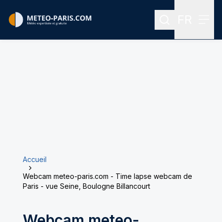
FR
Rechercher
Menu
Menu des
Accueil
Webcam meteo-paris.com - Time lapse webcam de
Paris - vue Seine, Boulogne Billancourt
Webcam meteo-