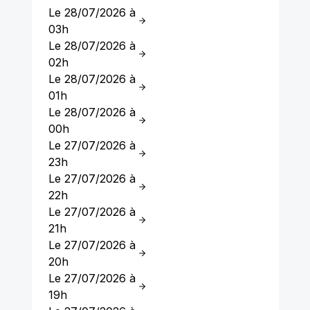
Le 28/07/2026 à
03h
Le 28/07/2026 à
02h
Le 28/07/2026 à
01h
Le 28/07/2026 à
00h
Le 27/07/2026 à
23h
Le 27/07/2026 à
22h
Le 27/07/2026 à
21h
Le 27/07/2026 à
20h
Le 27/07/2026 à
19h