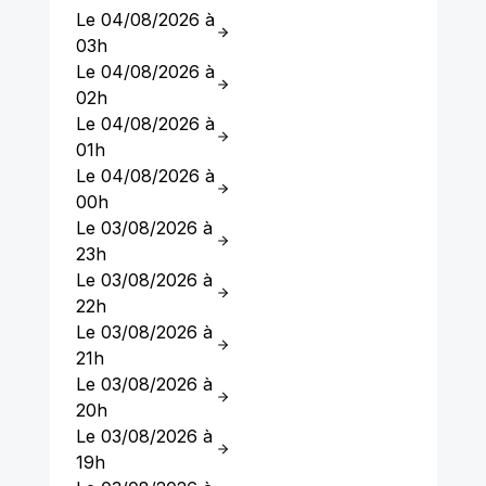
Le 04/08/2026 à
03h
Le 04/08/2026 à
02h
Le 04/08/2026 à
01h
Le 04/08/2026 à
00h
Le 03/08/2026 à
23h
Le 03/08/2026 à
22h
Le 03/08/2026 à
21h
Le 03/08/2026 à
20h
Le 03/08/2026 à
19h