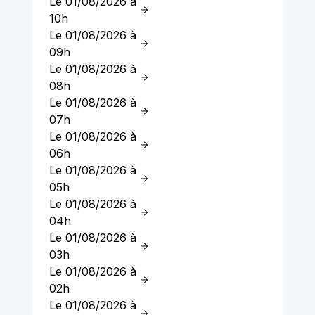
Le 01/08/2026 à
10h
Le 01/08/2026 à
09h
Le 01/08/2026 à
08h
Le 01/08/2026 à
07h
Le 01/08/2026 à
06h
Le 01/08/2026 à
05h
Le 01/08/2026 à
04h
Le 01/08/2026 à
03h
Le 01/08/2026 à
02h
Le 01/08/2026 à