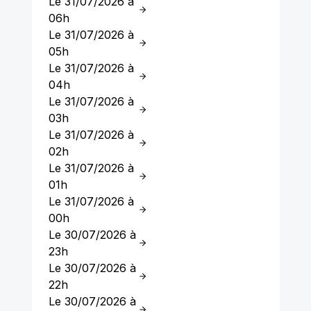
Le 31/07/2026 à
06h
Le 31/07/2026 à
05h
Le 31/07/2026 à
04h
Le 31/07/2026 à
03h
Le 31/07/2026 à
02h
Le 31/07/2026 à
01h
Le 31/07/2026 à
00h
Le 30/07/2026 à
23h
Le 30/07/2026 à
22h
Le 30/07/2026 à