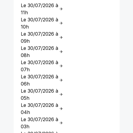
Le 30/07/2026 à
11h
Le 30/07/2026 à
10h
Le 30/07/2026 à
09h
Le 30/07/2026 à
08h
Le 30/07/2026 à
07h
Le 30/07/2026 à
06h
Le 30/07/2026 à
05h
Le 30/07/2026 à
04h
Le 30/07/2026 à
03h