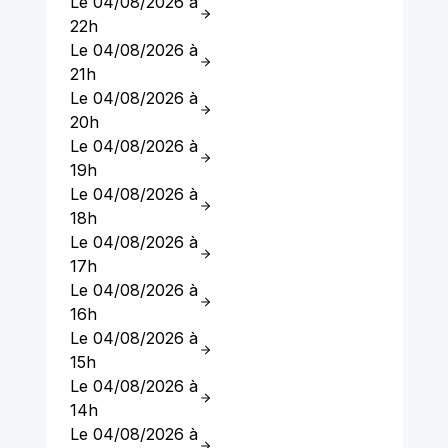
Le 04/08/2026 à
22h
Le 04/08/2026 à
21h
Le 04/08/2026 à
20h
Le 04/08/2026 à
19h
Le 04/08/2026 à
18h
Le 04/08/2026 à
17h
Le 04/08/2026 à
16h
Le 04/08/2026 à
15h
Le 04/08/2026 à
14h
Le 04/08/2026 à