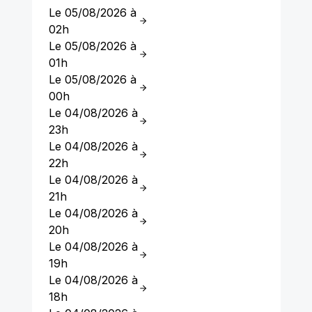
Le 05/08/2026 à
02h
Le 05/08/2026 à
01h
Le 05/08/2026 à
00h
Le 04/08/2026 à
23h
Le 04/08/2026 à
22h
Le 04/08/2026 à
21h
Le 04/08/2026 à
20h
Le 04/08/2026 à
19h
Le 04/08/2026 à
18h