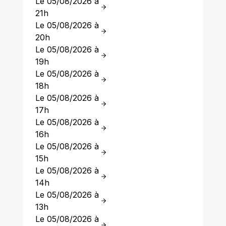
Le 05/08/2026 à
21h
Le 05/08/2026 à
20h
Le 05/08/2026 à
19h
Le 05/08/2026 à
18h
Le 05/08/2026 à
17h
Le 05/08/2026 à
16h
Le 05/08/2026 à
15h
Le 05/08/2026 à
14h
Le 05/08/2026 à
13h
Le 05/08/2026 à