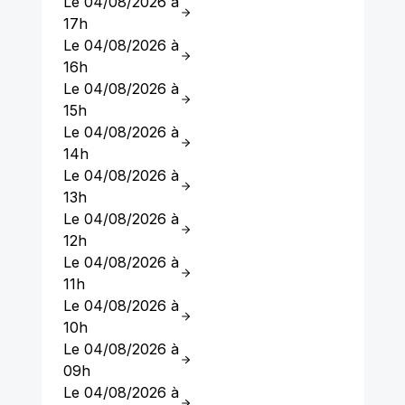
Le 04/08/2026 à
17h
Le 04/08/2026 à
16h
Le 04/08/2026 à
15h
Le 04/08/2026 à
14h
Le 04/08/2026 à
13h
Le 04/08/2026 à
12h
Le 04/08/2026 à
11h
Le 04/08/2026 à
10h
Le 04/08/2026 à
09h
Le 04/08/2026 à