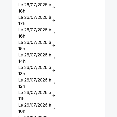
Le 26/07/2026 à
18h
Le 26/07/2026 à
17h
Le 26/07/2026 à
16h
Le 26/07/2026 à
15h
Le 26/07/2026 à
14h
Le 26/07/2026 à
13h
Le 26/07/2026 à
12h
Le 26/07/2026 à
11h
Le 26/07/2026 à
10h