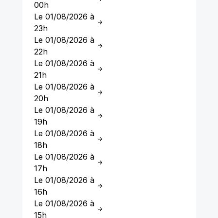
00h
Le 01/08/2026 à
23h
Le 01/08/2026 à
22h
Le 01/08/2026 à
21h
Le 01/08/2026 à
20h
Le 01/08/2026 à
19h
Le 01/08/2026 à
18h
Le 01/08/2026 à
17h
Le 01/08/2026 à
16h
Le 01/08/2026 à
15h