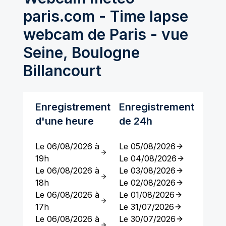
paris.com - Time lapse
webcam de Paris - vue
Seine, Boulogne
Billancourt
Enregistrement
Enregistrement
d'une heure
de 24h
Le 06/08/2026 à
Le 05/08/2026
19h
Le 04/08/2026
Le 06/08/2026 à
Le 03/08/2026
18h
Le 02/08/2026
Le 06/08/2026 à
Le 01/08/2026
17h
Le 31/07/2026
Le 06/08/2026 à
Le 30/07/2026