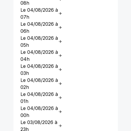
08h
Le 04/08/2026 à
07h
Le 04/08/2026 à
06h
Le 04/08/2026 à
05h
Le 04/08/2026 à
04h
Le 04/08/2026 à
03h
Le 04/08/2026 à
02h
Le 04/08/2026 à
01h
Le 04/08/2026 à
00h
Le 03/08/2026 à
23h