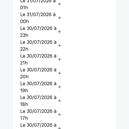
Le 31/07/2026 à
01h
Le 31/07/2026 à
00h
Le 30/07/2026 à
23h
Le 30/07/2026 à
22h
Le 30/07/2026 à
21h
Le 30/07/2026 à
20h
Le 30/07/2026 à
19h
Le 30/07/2026 à
18h
Le 30/07/2026 à
17h
Le 30/07/2026 à