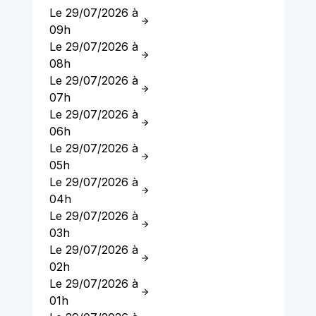
Le 29/07/2026 à
09h
Le 29/07/2026 à
08h
Le 29/07/2026 à
07h
Le 29/07/2026 à
06h
Le 29/07/2026 à
05h
Le 29/07/2026 à
04h
Le 29/07/2026 à
03h
Le 29/07/2026 à
02h
Le 29/07/2026 à
01h