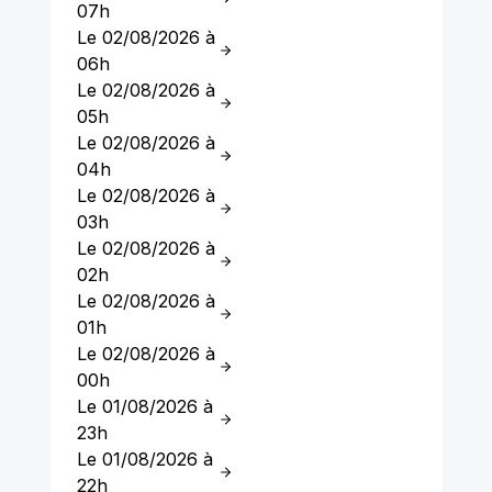
07h
Le 02/08/2026 à
06h
Le 02/08/2026 à
05h
Le 02/08/2026 à
04h
Le 02/08/2026 à
03h
Le 02/08/2026 à
02h
Le 02/08/2026 à
01h
Le 02/08/2026 à
00h
Le 01/08/2026 à
23h
Le 01/08/2026 à
22h