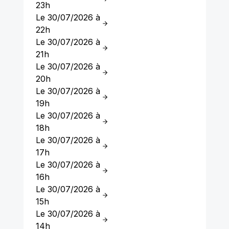
23h
Le 30/07/2026 à
22h
Le 30/07/2026 à
21h
Le 30/07/2026 à
20h
Le 30/07/2026 à
19h
Le 30/07/2026 à
18h
Le 30/07/2026 à
17h
Le 30/07/2026 à
16h
Le 30/07/2026 à
15h
Le 30/07/2026 à
14h