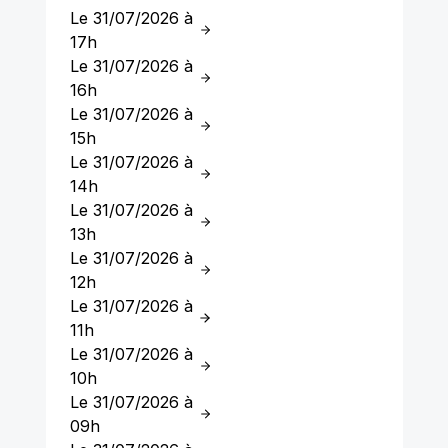
Le 31/07/2026 à
17h
Le 31/07/2026 à
16h
Le 31/07/2026 à
15h
Le 31/07/2026 à
14h
Le 31/07/2026 à
13h
Le 31/07/2026 à
12h
Le 31/07/2026 à
11h
Le 31/07/2026 à
10h
Le 31/07/2026 à
09h