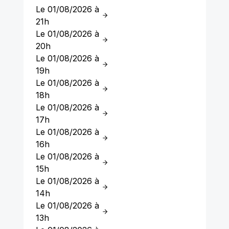
Le 01/08/2026 à
21h
Le 01/08/2026 à
20h
Le 01/08/2026 à
19h
Le 01/08/2026 à
18h
Le 01/08/2026 à
17h
Le 01/08/2026 à
16h
Le 01/08/2026 à
15h
Le 01/08/2026 à
14h
Le 01/08/2026 à
13h