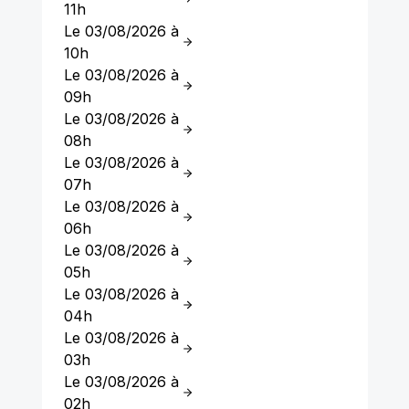
11h
Le 03/08/2026 à
10h
Le 03/08/2026 à
09h
Le 03/08/2026 à
08h
Le 03/08/2026 à
07h
Le 03/08/2026 à
06h
Le 03/08/2026 à
05h
Le 03/08/2026 à
04h
Le 03/08/2026 à
03h
Le 03/08/2026 à
02h