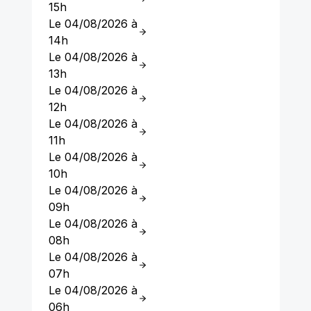
15h
Le 04/08/2026 à
14h
Le 04/08/2026 à
13h
Le 04/08/2026 à
12h
Le 04/08/2026 à
11h
Le 04/08/2026 à
10h
Le 04/08/2026 à
09h
Le 04/08/2026 à
08h
Le 04/08/2026 à
07h
Le 04/08/2026 à
06h