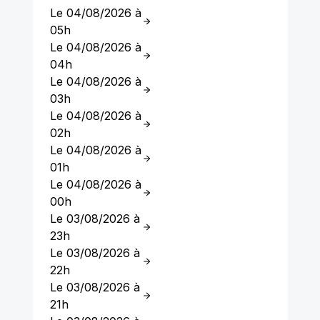
Le 04/08/2026 à
05h
Le 04/08/2026 à
04h
Le 04/08/2026 à
03h
Le 04/08/2026 à
02h
Le 04/08/2026 à
01h
Le 04/08/2026 à
00h
Le 03/08/2026 à
23h
Le 03/08/2026 à
22h
Le 03/08/2026 à
21h