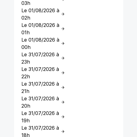
03h
Le 01/08/2026 à
02h
Le 01/08/2026 à
01h
Le 01/08/2026 à
00h
Le 31/07/2026 à
23h
Le 31/07/2026 à
22h
Le 31/07/2026 à
21h
Le 31/07/2026 à
20h
Le 31/07/2026 à
19h
Le 31/07/2026 à
18h