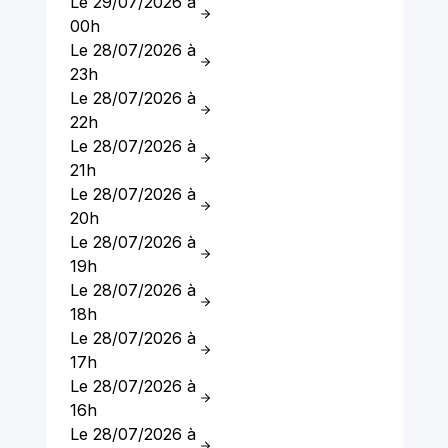
Le 29/07/2026 à
00h
Le 28/07/2026 à
23h
Le 28/07/2026 à
22h
Le 28/07/2026 à
21h
Le 28/07/2026 à
20h
Le 28/07/2026 à
19h
Le 28/07/2026 à
18h
Le 28/07/2026 à
17h
Le 28/07/2026 à
16h
Le 28/07/2026 à