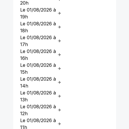
20h
Le 01/08/2026 à
19h
Le 01/08/2026 à
18h
Le 01/08/2026 à
17h
Le 01/08/2026 à
16h
Le 01/08/2026 à
15h
Le 01/08/2026 à
14h
Le 01/08/2026 à
13h
Le 01/08/2026 à
12h
Le 01/08/2026 à
11h