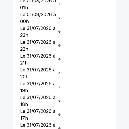
Le 01/08/2026 à
01h
Le 01/08/2026 à
00h
Le 31/07/2026 à
23h
Le 31/07/2026 à
22h
Le 31/07/2026 à
21h
Le 31/07/2026 à
20h
Le 31/07/2026 à
19h
Le 31/07/2026 à
18h
Le 31/07/2026 à
17h
Le 31/07/2026 à