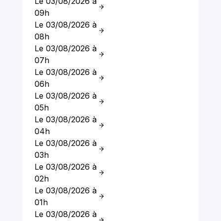
Le 03/08/2026 à
09h
Le 03/08/2026 à
08h
Le 03/08/2026 à
07h
Le 03/08/2026 à
06h
Le 03/08/2026 à
05h
Le 03/08/2026 à
04h
Le 03/08/2026 à
03h
Le 03/08/2026 à
02h
Le 03/08/2026 à
01h
Le 03/08/2026 à