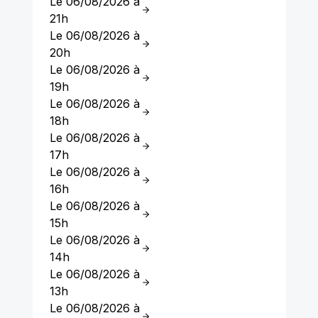
Le 06/08/2026 à
21h
Le 06/08/2026 à
20h
Le 06/08/2026 à
19h
Le 06/08/2026 à
18h
Le 06/08/2026 à
17h
Le 06/08/2026 à
16h
Le 06/08/2026 à
15h
Le 06/08/2026 à
14h
Le 06/08/2026 à
13h
Le 06/08/2026 à