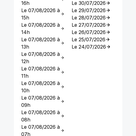
16h
Le 30/07/2026
Le 07/08/2026 à
Le 29/07/2026
15h
Le 28/07/2026
Le 07/08/2026 à
Le 27/07/2026
14h
Le 26/07/2026
Le 07/08/2026 à
Le 25/07/2026
13h
Le 24/07/2026
Le 07/08/2026 à
12h
Le 07/08/2026 à
11h
Le 07/08/2026 à
10h
Le 07/08/2026 à
09h
Le 07/08/2026 à
08h
Le 07/08/2026 à
07h