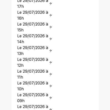
Le 29/07/2026 à
17h
Le 29/07/2026 à
16h
Le 29/07/2026 à
15h
Le 29/07/2026 à
14h
Le 29/07/2026 à
13h
Le 29/07/2026 à
12h
Le 29/07/2026 à
11h
Le 29/07/2026 à
10h
Le 29/07/2026 à
09h
Le 29/07/2026 à