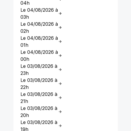
04h
Le 04/08/2026 à
03h
Le 04/08/2026 à
02h
Le 04/08/2026 à
01h
Le 04/08/2026 à
00h
Le 03/08/2026 à
23h
Le 03/08/2026 à
22h
Le 03/08/2026 à
21h
Le 03/08/2026 à
20h
Le 03/08/2026 à
19h