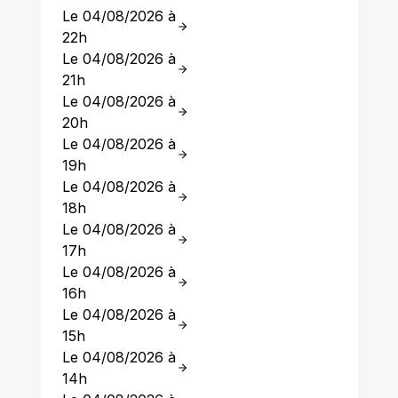
Le 04/08/2026 à
22h
Le 04/08/2026 à
21h
Le 04/08/2026 à
20h
Le 04/08/2026 à
19h
Le 04/08/2026 à
18h
Le 04/08/2026 à
17h
Le 04/08/2026 à
16h
Le 04/08/2026 à
15h
Le 04/08/2026 à
14h