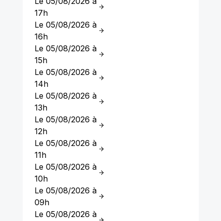
Le 05/08/2026 à
17h
Le 05/08/2026 à
16h
Le 05/08/2026 à
15h
Le 05/08/2026 à
14h
Le 05/08/2026 à
13h
Le 05/08/2026 à
12h
Le 05/08/2026 à
11h
Le 05/08/2026 à
10h
Le 05/08/2026 à
09h
Le 05/08/2026 à