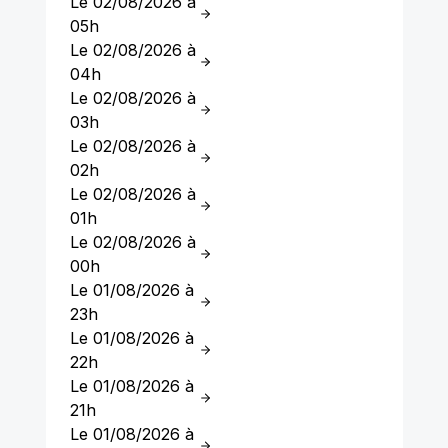
Le 02/08/2026 à
05h
Le 02/08/2026 à
04h
Le 02/08/2026 à
03h
Le 02/08/2026 à
02h
Le 02/08/2026 à
01h
Le 02/08/2026 à
00h
Le 01/08/2026 à
23h
Le 01/08/2026 à
22h
Le 01/08/2026 à
21h
Le 01/08/2026 à