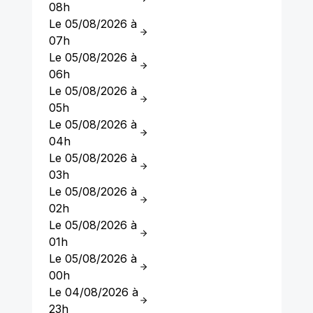
08h
Le 05/08/2026 à
07h
Le 05/08/2026 à
06h
Le 05/08/2026 à
05h
Le 05/08/2026 à
04h
Le 05/08/2026 à
03h
Le 05/08/2026 à
02h
Le 05/08/2026 à
01h
Le 05/08/2026 à
00h
Le 04/08/2026 à
23h