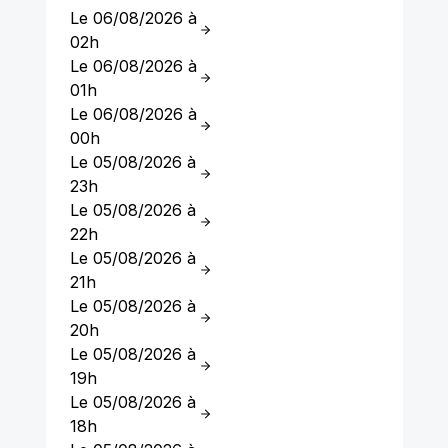
Le 06/08/2026 à
02h
Le 06/08/2026 à
01h
Le 06/08/2026 à
00h
Le 05/08/2026 à
23h
Le 05/08/2026 à
22h
Le 05/08/2026 à
21h
Le 05/08/2026 à
20h
Le 05/08/2026 à
19h
Le 05/08/2026 à
18h