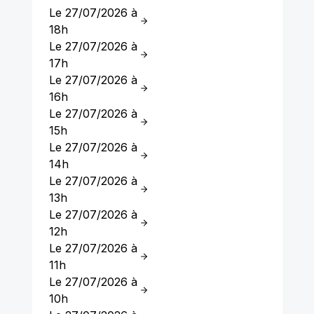
Le 27/07/2026 à
18h
Le 27/07/2026 à
17h
Le 27/07/2026 à
16h
Le 27/07/2026 à
15h
Le 27/07/2026 à
14h
Le 27/07/2026 à
13h
Le 27/07/2026 à
12h
Le 27/07/2026 à
11h
Le 27/07/2026 à
10h