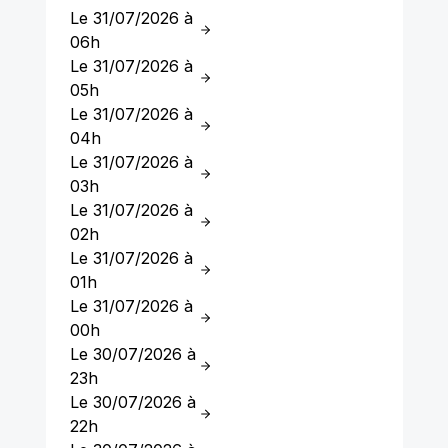
Le 31/07/2026 à
06h
Le 31/07/2026 à
05h
Le 31/07/2026 à
04h
Le 31/07/2026 à
03h
Le 31/07/2026 à
02h
Le 31/07/2026 à
01h
Le 31/07/2026 à
00h
Le 30/07/2026 à
23h
Le 30/07/2026 à
22h