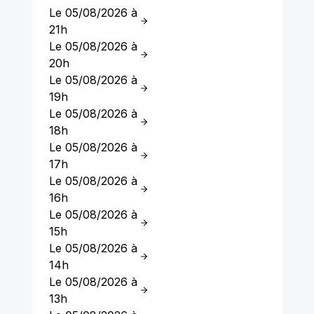
Le 05/08/2026 à
21h
Le 05/08/2026 à
20h
Le 05/08/2026 à
19h
Le 05/08/2026 à
18h
Le 05/08/2026 à
17h
Le 05/08/2026 à
16h
Le 05/08/2026 à
15h
Le 05/08/2026 à
14h
Le 05/08/2026 à
13h