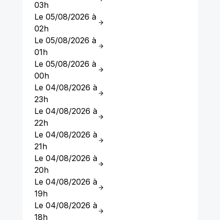
03h
Le 05/08/2026 à
02h
Le 05/08/2026 à
01h
Le 05/08/2026 à
00h
Le 04/08/2026 à
23h
Le 04/08/2026 à
22h
Le 04/08/2026 à
21h
Le 04/08/2026 à
20h
Le 04/08/2026 à
19h
Le 04/08/2026 à
18h