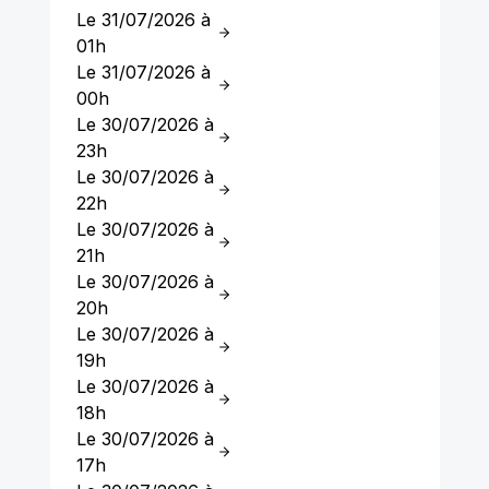
Le 31/07/2026 à
01h
Le 31/07/2026 à
00h
Le 30/07/2026 à
23h
Le 30/07/2026 à
22h
Le 30/07/2026 à
21h
Le 30/07/2026 à
20h
Le 30/07/2026 à
19h
Le 30/07/2026 à
18h
Le 30/07/2026 à
17h