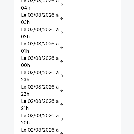
Le 03/08/2026 à
04h
Le 03/08/2026 à
03h
Le 03/08/2026 à
02h
Le 03/08/2026 à
01h
Le 03/08/2026 à
00h
Le 02/08/2026 à
23h
Le 02/08/2026 à
22h
Le 02/08/2026 à
21h
Le 02/08/2026 à
20h
Le 02/08/2026 à