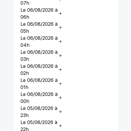
07h
Le 06/08/2026 à
06h
Le 06/08/2026 à
05h
Le 06/08/2026 à
04h
Le 06/08/2026 à
03h
Le 06/08/2026 à
02h
Le 06/08/2026 à
01h
Le 06/08/2026 à
00h
Le 05/08/2026 à
23h
Le 05/08/2026 à
22h