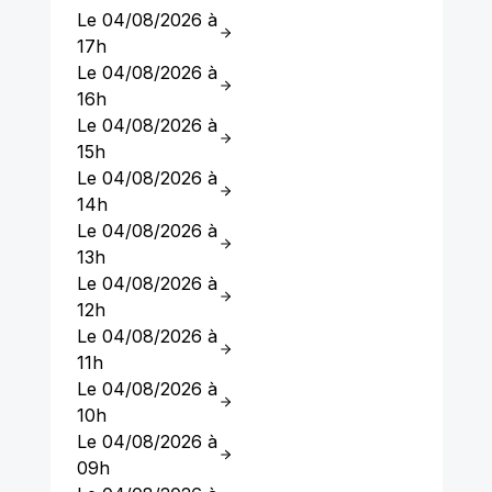
Le 04/08/2026 à
17h
Le 04/08/2026 à
16h
Le 04/08/2026 à
15h
Le 04/08/2026 à
14h
Le 04/08/2026 à
13h
Le 04/08/2026 à
12h
Le 04/08/2026 à
11h
Le 04/08/2026 à
10h
Le 04/08/2026 à
09h