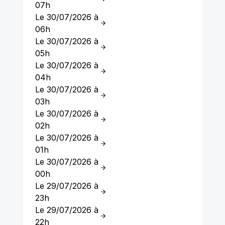
07h
Le 30/07/2026 à
06h
Le 30/07/2026 à
05h
Le 30/07/2026 à
04h
Le 30/07/2026 à
03h
Le 30/07/2026 à
02h
Le 30/07/2026 à
01h
Le 30/07/2026 à
00h
Le 29/07/2026 à
23h
Le 29/07/2026 à
22h