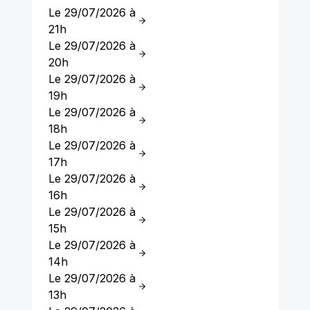
Le 29/07/2026 à
21h
Le 29/07/2026 à
20h
Le 29/07/2026 à
19h
Le 29/07/2026 à
18h
Le 29/07/2026 à
17h
Le 29/07/2026 à
16h
Le 29/07/2026 à
15h
Le 29/07/2026 à
14h
Le 29/07/2026 à
13h