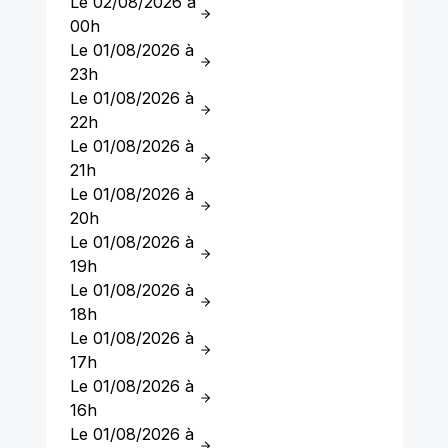
Le 02/08/2026 à
00h
Le 01/08/2026 à
23h
Le 01/08/2026 à
22h
Le 01/08/2026 à
21h
Le 01/08/2026 à
20h
Le 01/08/2026 à
19h
Le 01/08/2026 à
18h
Le 01/08/2026 à
17h
Le 01/08/2026 à
16h
Le 01/08/2026 à