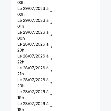
03h
Le 29/07/2026 à
02h
Le 29/07/2026 à
01h
Le 29/07/2026 à
00h
Le 28/07/2026 à
23h
Le 28/07/2026 à
22h
Le 28/07/2026 à
21h
Le 28/07/2026 à
20h
Le 28/07/2026 à
19h
Le 28/07/2026 à
18h