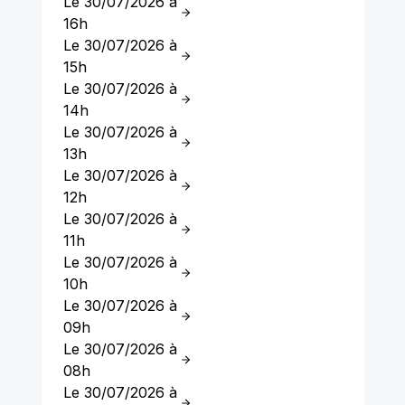
Le 30/07/2026 à
16h
Le 30/07/2026 à
15h
Le 30/07/2026 à
14h
Le 30/07/2026 à
13h
Le 30/07/2026 à
12h
Le 30/07/2026 à
11h
Le 30/07/2026 à
10h
Le 30/07/2026 à
09h
Le 30/07/2026 à
08h
Le 30/07/2026 à