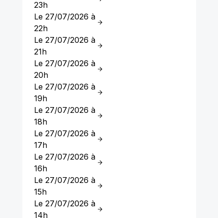
23h
Le 27/07/2026 à
22h
Le 27/07/2026 à
21h
Le 27/07/2026 à
20h
Le 27/07/2026 à
19h
Le 27/07/2026 à
18h
Le 27/07/2026 à
17h
Le 27/07/2026 à
16h
Le 27/07/2026 à
15h
Le 27/07/2026 à
14h