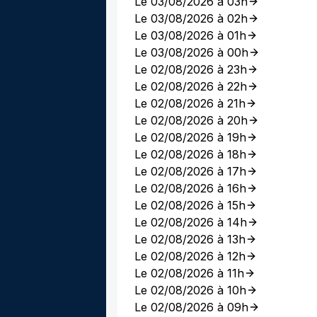
Le 03/08/2026 à 03h
Le 03/08/2026 à 02h
Le 03/08/2026 à 01h
Le 03/08/2026 à 00h
Le 02/08/2026 à 23h
Le 02/08/2026 à 22h
Le 02/08/2026 à 21h
Le 02/08/2026 à 20h
Le 02/08/2026 à 19h
Le 02/08/2026 à 18h
Le 02/08/2026 à 17h
Le 02/08/2026 à 16h
Le 02/08/2026 à 15h
Le 02/08/2026 à 14h
Le 02/08/2026 à 13h
Le 02/08/2026 à 12h
Le 02/08/2026 à 11h
Le 02/08/2026 à 10h
Le 02/08/2026 à 09h