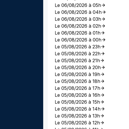
Le 06/08/2026 à 05h
Le 06/08/2026 à 04h
Le 06/08/2026 à 03h
Le 06/08/2026 à 02h
Le 06/08/2026 à 01h
Le 06/08/2026 à 00h
Le 05/08/2026 à 23h
Le 05/08/2026 à 22h
Le 05/08/2026 à 21h
Le 05/08/2026 à 20h
Le 05/08/2026 à 19h
Le 05/08/2026 à 18h
Le 05/08/2026 à 17h
Le 05/08/2026 à 16h
Le 05/08/2026 à 15h
Le 05/08/2026 à 14h
Le 05/08/2026 à 13h
Le 05/08/2026 à 12h