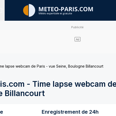
Sites expertisés
e lapse webcam de Paris - vue Seine, Boulogne Billancourt
s.com - Time lapse webcam de 
 Billancourt
re
Enregistrement de 24h