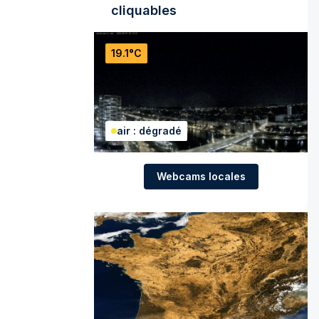
cliquables
19.1°C
air : dégradé
Webcams locales