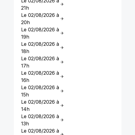
Le 02/08/2026 à
21h
Le 02/08/2026 à
20h
Le 02/08/2026 à
19h
Le 02/08/2026 à
18h
Le 02/08/2026 à
17h
Le 02/08/2026 à
16h
Le 02/08/2026 à
15h
Le 02/08/2026 à
14h
Le 02/08/2026 à
13h
Le 02/08/2026 à