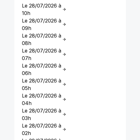
Le 28/07/2026 à
10h
Le 28/07/2026 à
09h
Le 28/07/2026 à
08h
Le 28/07/2026 à
07h
Le 28/07/2026 à
06h
Le 28/07/2026 à
05h
Le 28/07/2026 à
04h
Le 28/07/2026 à
03h
Le 28/07/2026 à
02h