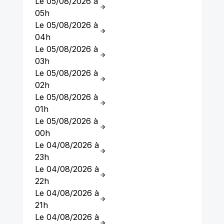
Le 05/08/2026 à
05h
Le 05/08/2026 à
04h
Le 05/08/2026 à
03h
Le 05/08/2026 à
02h
Le 05/08/2026 à
01h
Le 05/08/2026 à
00h
Le 04/08/2026 à
23h
Le 04/08/2026 à
22h
Le 04/08/2026 à
21h
Le 04/08/2026 à