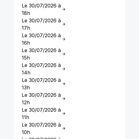
Le 30/07/2026 à
18h
Le 30/07/2026 à
17h
Le 30/07/2026 à
16h
Le 30/07/2026 à
15h
Le 30/07/2026 à
14h
Le 30/07/2026 à
13h
Le 30/07/2026 à
12h
Le 30/07/2026 à
11h
Le 30/07/2026 à
10h