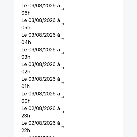
Le 03/08/2026 à
06h
Le 03/08/2026 à
05h
Le 03/08/2026 à
04h
Le 03/08/2026 à
03h
Le 03/08/2026 à
02h
Le 03/08/2026 à
01h
Le 03/08/2026 à
00h
Le 02/08/2026 à
23h
Le 02/08/2026 à
22h