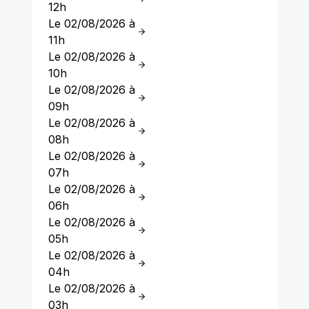
12h
Le 02/08/2026 à
11h
Le 02/08/2026 à
10h
Le 02/08/2026 à
09h
Le 02/08/2026 à
08h
Le 02/08/2026 à
07h
Le 02/08/2026 à
06h
Le 02/08/2026 à
05h
Le 02/08/2026 à
04h
Le 02/08/2026 à
03h