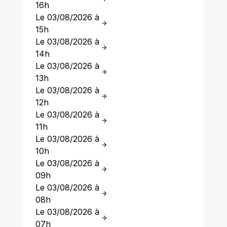
16h
Le 03/08/2026 à
15h
Le 03/08/2026 à
14h
Le 03/08/2026 à
13h
Le 03/08/2026 à
12h
Le 03/08/2026 à
11h
Le 03/08/2026 à
10h
Le 03/08/2026 à
09h
Le 03/08/2026 à
08h
Le 03/08/2026 à
07h