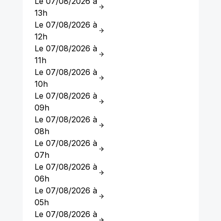
Le 07/08/2026 à
13h
Le 07/08/2026 à
12h
Le 07/08/2026 à
11h
Le 07/08/2026 à
10h
Le 07/08/2026 à
09h
Le 07/08/2026 à
08h
Le 07/08/2026 à
07h
Le 07/08/2026 à
06h
Le 07/08/2026 à
05h
Le 07/08/2026 à