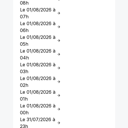
08h
Le 01/08/2026 à
07h
Le 01/08/2026 à
06h
Le 01/08/2026 à
05h
Le 01/08/2026 à
04h
Le 01/08/2026 à
03h
Le 01/08/2026 à
02h
Le 01/08/2026 à
01h
Le 01/08/2026 à
00h
Le 31/07/2026 à
23h