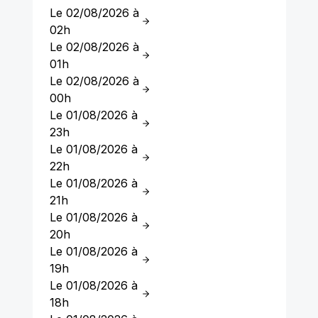
Le 02/08/2026 à
02h
Le 02/08/2026 à
01h
Le 02/08/2026 à
00h
Le 01/08/2026 à
23h
Le 01/08/2026 à
22h
Le 01/08/2026 à
21h
Le 01/08/2026 à
20h
Le 01/08/2026 à
19h
Le 01/08/2026 à
18h