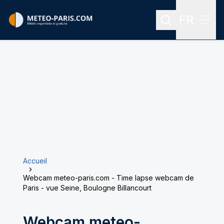
FR
Rechercher
Menu
Menu des
Accueil
Webcam meteo-paris.com - Time lapse webcam de
Paris - vue Seine, Boulogne Billancourt
Webcam meteo-