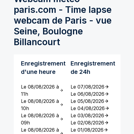
paris.com - Time lapse
webcam de Paris - vue
Seine, Boulogne
Billancourt
Enregistrement
Enregistrement
d'une heure
de 24h
Le 08/08/2026 à
Le 07/08/2026
11h
Le 06/08/2026
Le 08/08/2026 à
Le 05/08/2026
10h
Le 04/08/2026
Le 08/08/2026 à
Le 03/08/2026
09h
Le 02/08/2026
Le 08/08/2026 à
Le 01/08/2026