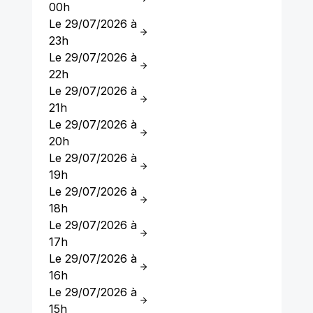
00h
Le 29/07/2026 à
23h
Le 29/07/2026 à
22h
Le 29/07/2026 à
21h
Le 29/07/2026 à
20h
Le 29/07/2026 à
19h
Le 29/07/2026 à
18h
Le 29/07/2026 à
17h
Le 29/07/2026 à
16h
Le 29/07/2026 à
15h