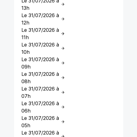
Le 31/07/2026 à
13h
Le 31/07/2026 à
12h
Le 31/07/2026 à
11h
Le 31/07/2026 à
10h
Le 31/07/2026 à
09h
Le 31/07/2026 à
08h
Le 31/07/2026 à
07h
Le 31/07/2026 à
06h
Le 31/07/2026 à
05h
Le 31/07/2026 à