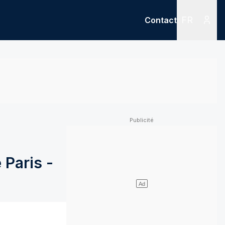
FR
Contact
Menu
Menu des
Paris -