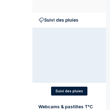
Suivi des pluies
Suivi des pluies
Webcams & pastilles T°C