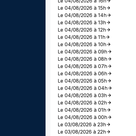
Le 04/08/2026 à 16h
Le 04/08/2026 à 15h
Le 04/08/2026 à 14h
Le 04/08/2026 à 13h
Le 04/08/2026 à 12h
Le 04/08/2026 à 11h
Le 04/08/2026 à 10h
Le 04/08/2026 à 09h
Le 04/08/2026 à 08h
Le 04/08/2026 à 07h
Le 04/08/2026 à 06h
Le 04/08/2026 à 05h
Le 04/08/2026 à 04h
Le 04/08/2026 à 03h
Le 04/08/2026 à 02h
Le 04/08/2026 à 01h
Le 04/08/2026 à 00h
Le 03/08/2026 à 23h
Le 03/08/2026 à 22h