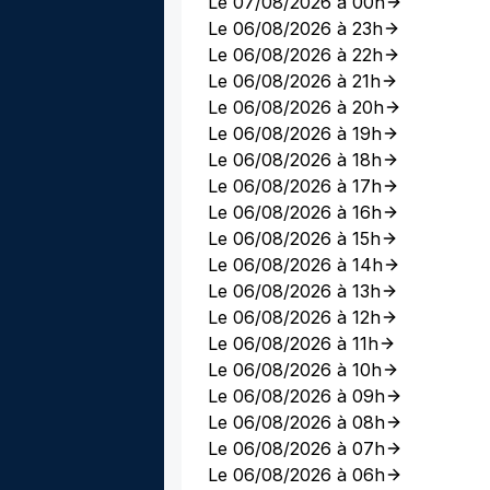
Le 07/08/2026 à 00h
Le 06/08/2026 à 23h
Le 06/08/2026 à 22h
Le 06/08/2026 à 21h
Le 06/08/2026 à 20h
Le 06/08/2026 à 19h
Le 06/08/2026 à 18h
Le 06/08/2026 à 17h
Le 06/08/2026 à 16h
Le 06/08/2026 à 15h
Le 06/08/2026 à 14h
Le 06/08/2026 à 13h
Le 06/08/2026 à 12h
Le 06/08/2026 à 11h
Le 06/08/2026 à 10h
Le 06/08/2026 à 09h
Le 06/08/2026 à 08h
Le 06/08/2026 à 07h
Le 06/08/2026 à 06h