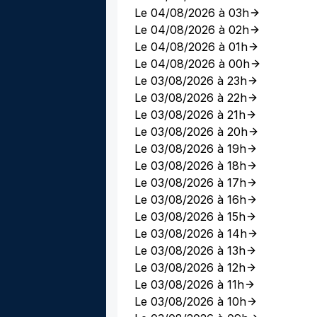
Le 04/08/2026 à 03h
Le 04/08/2026 à 02h
Le 04/08/2026 à 01h
Le 04/08/2026 à 00h
Le 03/08/2026 à 23h
Le 03/08/2026 à 22h
Le 03/08/2026 à 21h
Le 03/08/2026 à 20h
Le 03/08/2026 à 19h
Le 03/08/2026 à 18h
Le 03/08/2026 à 17h
Le 03/08/2026 à 16h
Le 03/08/2026 à 15h
Le 03/08/2026 à 14h
Le 03/08/2026 à 13h
Le 03/08/2026 à 12h
Le 03/08/2026 à 11h
Le 03/08/2026 à 10h