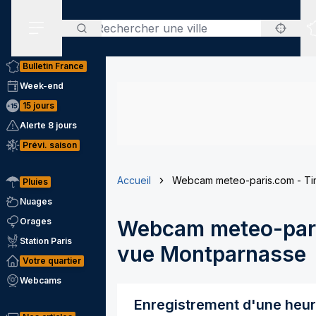
Rechercher
Menu secondaire
Bulletin France
Week-end
15 jours
Alerte 8 jours
Prévi. saison
Accueil
Webcam meteo-paris.com - Ti
Pluies
Nuages
Orages
Webcam meteo-pari
Station Paris
vue Montparnasse
Votre quartier
Webcams
Enregistrement d'une heu