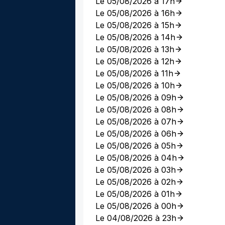
Le 05/08/2026 à 17h
Le 05/08/2026 à 16h
Le 05/08/2026 à 15h
Le 05/08/2026 à 14h
Le 05/08/2026 à 13h
Le 05/08/2026 à 12h
Le 05/08/2026 à 11h
Le 05/08/2026 à 10h
Le 05/08/2026 à 09h
Le 05/08/2026 à 08h
Le 05/08/2026 à 07h
Le 05/08/2026 à 06h
Le 05/08/2026 à 05h
Le 05/08/2026 à 04h
Le 05/08/2026 à 03h
Le 05/08/2026 à 02h
Le 05/08/2026 à 01h
Le 05/08/2026 à 00h
Le 04/08/2026 à 23h