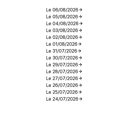
Le 06/08/2026
Le 05/08/2026
Le 04/08/2026
Le 03/08/2026
Le 02/08/2026
Le 01/08/2026
Le 31/07/2026
Le 30/07/2026
Le 29/07/2026
Le 28/07/2026
Le 27/07/2026
Le 26/07/2026
Le 25/07/2026
Le 24/07/2026