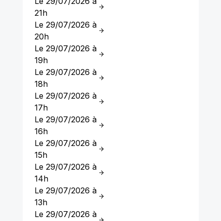
Le 29/07/2026 à
21h
Le 29/07/2026 à
20h
Le 29/07/2026 à
19h
Le 29/07/2026 à
18h
Le 29/07/2026 à
17h
Le 29/07/2026 à
16h
Le 29/07/2026 à
15h
Le 29/07/2026 à
14h
Le 29/07/2026 à
13h
Le 29/07/2026 à