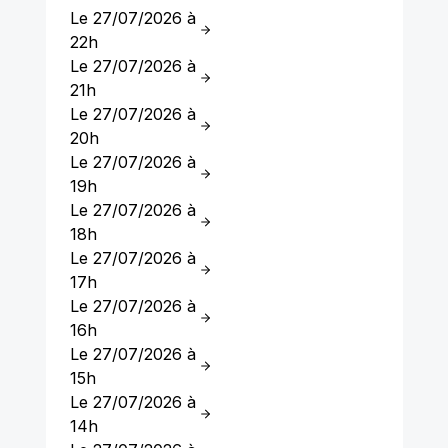
Le 27/07/2026 à
22h
Le 27/07/2026 à
21h
Le 27/07/2026 à
20h
Le 27/07/2026 à
19h
Le 27/07/2026 à
18h
Le 27/07/2026 à
17h
Le 27/07/2026 à
16h
Le 27/07/2026 à
15h
Le 27/07/2026 à
14h