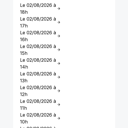
Le 02/08/2026 à
18h
Le 02/08/2026 à
17h
Le 02/08/2026 à
16h
Le 02/08/2026 à
15h
Le 02/08/2026 à
14h
Le 02/08/2026 à
13h
Le 02/08/2026 à
12h
Le 02/08/2026 à
11h
Le 02/08/2026 à
10h