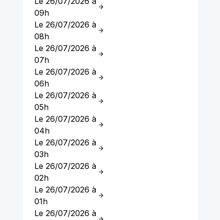
Le 26/07/2026 à
09h
Le 26/07/2026 à
08h
Le 26/07/2026 à
07h
Le 26/07/2026 à
06h
Le 26/07/2026 à
05h
Le 26/07/2026 à
04h
Le 26/07/2026 à
03h
Le 26/07/2026 à
02h
Le 26/07/2026 à
01h
Le 26/07/2026 à