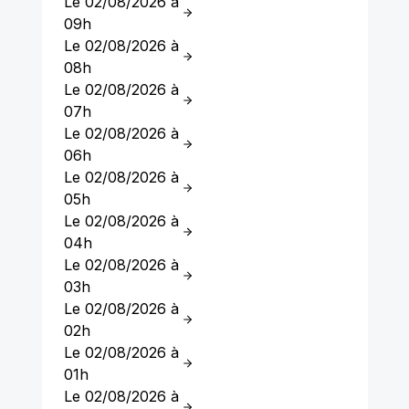
Le 02/08/2026 à
09h
Le 02/08/2026 à
08h
Le 02/08/2026 à
07h
Le 02/08/2026 à
06h
Le 02/08/2026 à
05h
Le 02/08/2026 à
04h
Le 02/08/2026 à
03h
Le 02/08/2026 à
02h
Le 02/08/2026 à
01h
Le 02/08/2026 à