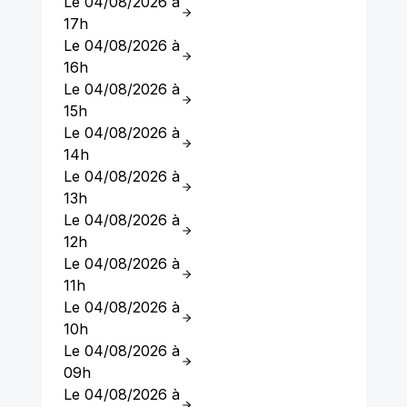
Le 04/08/2026 à
17h
Le 04/08/2026 à
16h
Le 04/08/2026 à
15h
Le 04/08/2026 à
14h
Le 04/08/2026 à
13h
Le 04/08/2026 à
12h
Le 04/08/2026 à
11h
Le 04/08/2026 à
10h
Le 04/08/2026 à
09h
Le 04/08/2026 à