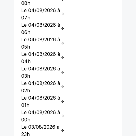
08h
Le 04/08/2026 à
07h
Le 04/08/2026 à
06h
Le 04/08/2026 à
05h
Le 04/08/2026 à
04h
Le 04/08/2026 à
03h
Le 04/08/2026 à
02h
Le 04/08/2026 à
01h
Le 04/08/2026 à
00h
Le 03/08/2026 à
23h