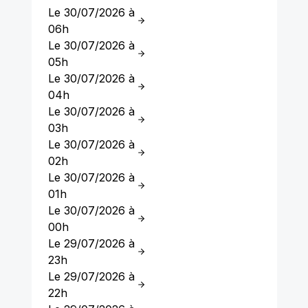
Le 30/07/2026 à
06h
Le 30/07/2026 à
05h
Le 30/07/2026 à
04h
Le 30/07/2026 à
03h
Le 30/07/2026 à
02h
Le 30/07/2026 à
01h
Le 30/07/2026 à
00h
Le 29/07/2026 à
23h
Le 29/07/2026 à
22h