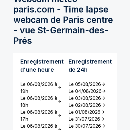
paris.com - Time lapse
webcam de Paris centre
- vue St-Germain-des-
Prés
Enregistrement
Enregistrement
d'une heure
de 24h
Le 06/08/2026 à
Le 05/08/2026
19h
Le 04/08/2026
Le 06/08/2026 à
Le 03/08/2026
18h
Le 02/08/2026
Le 06/08/2026 à
Le 01/08/2026
17h
Le 31/07/2026
Le 06/08/2026 à
Le 30/07/2026