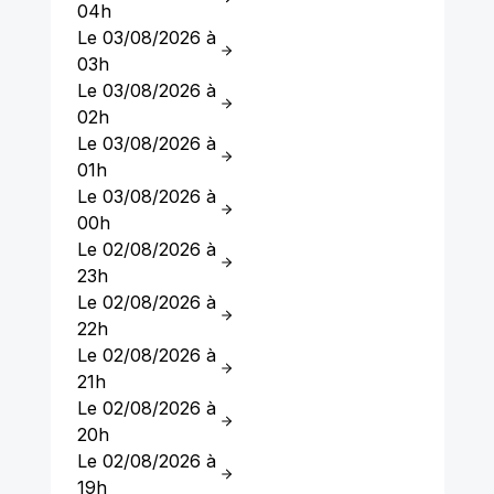
04h
Le 03/08/2026 à
03h
Le 03/08/2026 à
02h
Le 03/08/2026 à
01h
Le 03/08/2026 à
00h
Le 02/08/2026 à
23h
Le 02/08/2026 à
22h
Le 02/08/2026 à
21h
Le 02/08/2026 à
20h
Le 02/08/2026 à
19h