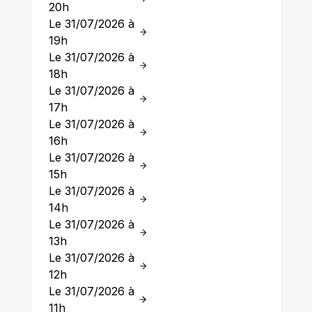
20h
Le 31/07/2026 à
19h
Le 31/07/2026 à
18h
Le 31/07/2026 à
17h
Le 31/07/2026 à
16h
Le 31/07/2026 à
15h
Le 31/07/2026 à
14h
Le 31/07/2026 à
13h
Le 31/07/2026 à
12h
Le 31/07/2026 à
11h