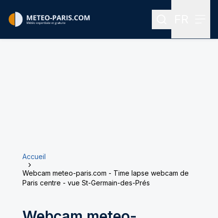
FR
Rechercher
Menu
Menu des
Accueil
Webcam meteo-paris.com - Time lapse webcam de
Paris centre - vue St-Germain-des-Prés
Webcam meteo-