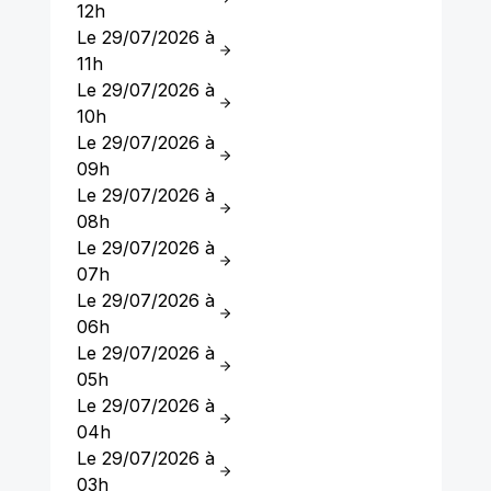
12h
Le 29/07/2026 à
11h
Le 29/07/2026 à
10h
Le 29/07/2026 à
09h
Le 29/07/2026 à
08h
Le 29/07/2026 à
07h
Le 29/07/2026 à
06h
Le 29/07/2026 à
05h
Le 29/07/2026 à
04h
Le 29/07/2026 à
03h