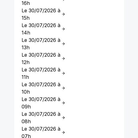
16h
Le 30/07/2026 à
15h
Le 30/07/2026 à
14h
Le 30/07/2026 à
13h
Le 30/07/2026 à
12h
Le 30/07/2026 à
11h
Le 30/07/2026 à
10h
Le 30/07/2026 à
09h
Le 30/07/2026 à
08h
Le 30/07/2026 à
07h