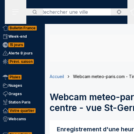
Rechercher
Menu secondaire
Bulletin France
Week-end
15 jours
Alerte 8 jours
Prévi. saison
Accueil
Webcam meteo-paris.com - Tim
Pluies
Nuages
Orages
Webcam meteo-pari
Station Paris
centre - vue St-Ge
Votre quartier
Webcams
Enregistrement d'une heu