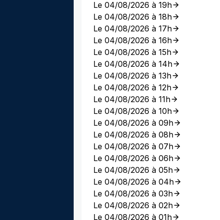
Le 04/08/2026 à 19h
Le 04/08/2026 à 18h
Le 04/08/2026 à 17h
Le 04/08/2026 à 16h
Le 04/08/2026 à 15h
Le 04/08/2026 à 14h
Le 04/08/2026 à 13h
Le 04/08/2026 à 12h
Le 04/08/2026 à 11h
Le 04/08/2026 à 10h
Le 04/08/2026 à 09h
Le 04/08/2026 à 08h
Le 04/08/2026 à 07h
Le 04/08/2026 à 06h
Le 04/08/2026 à 05h
Le 04/08/2026 à 04h
Le 04/08/2026 à 03h
Le 04/08/2026 à 02h
Le 04/08/2026 à 01h