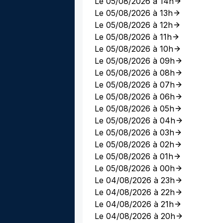
Le 05/08/2026 à 14h
Le 05/08/2026 à 13h
Le 05/08/2026 à 12h
Le 05/08/2026 à 11h
Le 05/08/2026 à 10h
Le 05/08/2026 à 09h
Le 05/08/2026 à 08h
Le 05/08/2026 à 07h
Le 05/08/2026 à 06h
Le 05/08/2026 à 05h
Le 05/08/2026 à 04h
Le 05/08/2026 à 03h
Le 05/08/2026 à 02h
Le 05/08/2026 à 01h
Le 05/08/2026 à 00h
Le 04/08/2026 à 23h
Le 04/08/2026 à 22h
Le 04/08/2026 à 21h
Le 04/08/2026 à 20h