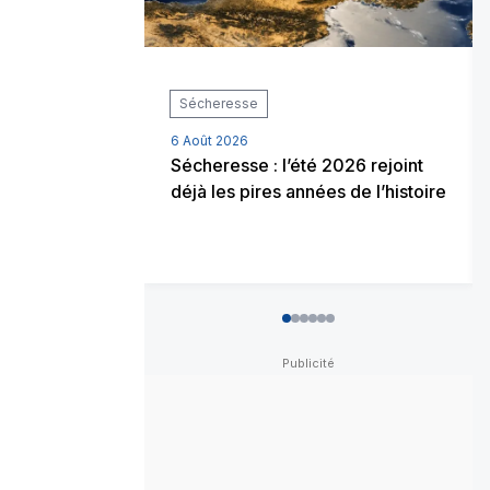
Sécheresse
6 Août 2026
Sécheresse : l’été 2026 rejoint
déjà les pires années de l’histoire
0
1
2
3
4
5