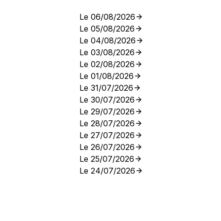
Le 06/08/2026
Le 05/08/2026
Le 04/08/2026
Le 03/08/2026
Le 02/08/2026
Le 01/08/2026
Le 31/07/2026
Le 30/07/2026
Le 29/07/2026
Le 28/07/2026
Le 27/07/2026
Le 26/07/2026
Le 25/07/2026
Le 24/07/2026