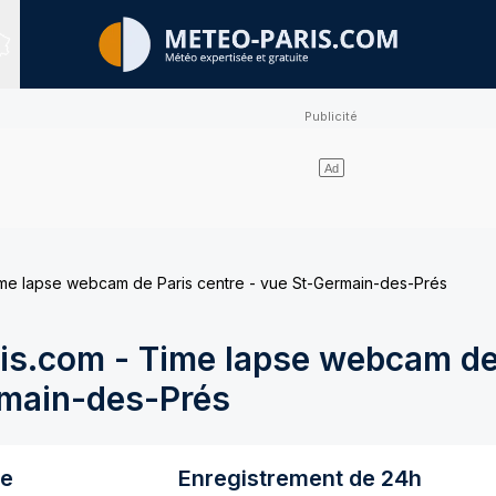
Sites expertisés
e lapse webcam de Paris centre - vue St-Germain-des-Prés
s.com - Time lapse webcam de
rmain-des-Prés
re
Enregistrement de 24h