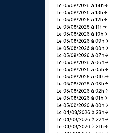
Le 05/08/2026 à 14h
Le 05/08/2026 à 13h
Le 05/08/2026 à 12h
Le 05/08/2026 à 11h
Le 05/08/2026 à 10h
Le 05/08/2026 à 09h
Le 05/08/2026 à 08h
Le 05/08/2026 à 07h
Le 05/08/2026 à 06h
Le 05/08/2026 à 05h
Le 05/08/2026 à 04h
Le 05/08/2026 à 03h
Le 05/08/2026 à 02h
Le 05/08/2026 à 01h
Le 05/08/2026 à 00h
Le 04/08/2026 à 23h
Le 04/08/2026 à 22h
Le 04/08/2026 à 21h