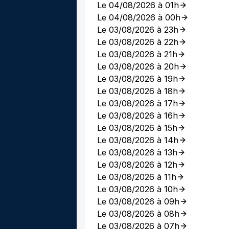
Le 04/08/2026 à 01h
Le 04/08/2026 à 00h
Le 03/08/2026 à 23h
Le 03/08/2026 à 22h
Le 03/08/2026 à 21h
Le 03/08/2026 à 20h
Le 03/08/2026 à 19h
Le 03/08/2026 à 18h
Le 03/08/2026 à 17h
Le 03/08/2026 à 16h
Le 03/08/2026 à 15h
Le 03/08/2026 à 14h
Le 03/08/2026 à 13h
Le 03/08/2026 à 12h
Le 03/08/2026 à 11h
Le 03/08/2026 à 10h
Le 03/08/2026 à 09h
Le 03/08/2026 à 08h
Le 03/08/2026 à 07h