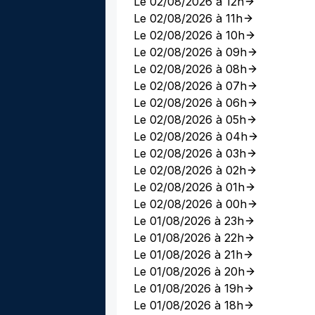
Le 02/08/2026 à 12h
Le 02/08/2026 à 11h
Le 02/08/2026 à 10h
Le 02/08/2026 à 09h
Le 02/08/2026 à 08h
Le 02/08/2026 à 07h
Le 02/08/2026 à 06h
Le 02/08/2026 à 05h
Le 02/08/2026 à 04h
Le 02/08/2026 à 03h
Le 02/08/2026 à 02h
Le 02/08/2026 à 01h
Le 02/08/2026 à 00h
Le 01/08/2026 à 23h
Le 01/08/2026 à 22h
Le 01/08/2026 à 21h
Le 01/08/2026 à 20h
Le 01/08/2026 à 19h
Le 01/08/2026 à 18h