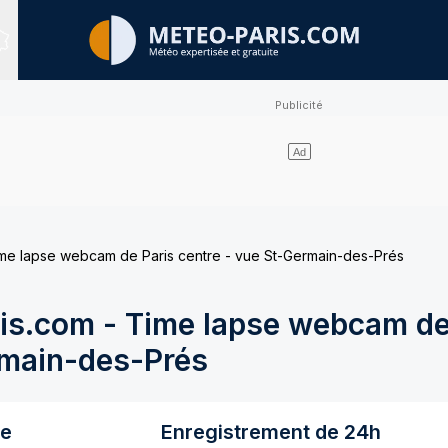
Sites expertisés
e lapse webcam de Paris centre - vue St-Germain-des-Prés
s.com - Time lapse webcam de
rmain-des-Prés
re
Enregistrement de 24h