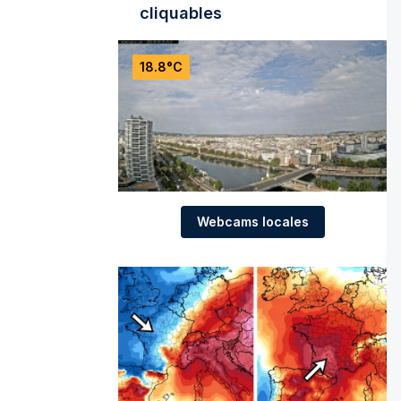
cliquables
18.8°C
Webcams locales