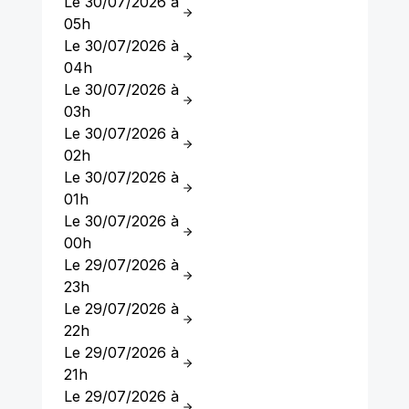
Le 30/07/2026 à
05h
Le 30/07/2026 à
04h
Le 30/07/2026 à
03h
Le 30/07/2026 à
02h
Le 30/07/2026 à
01h
Le 30/07/2026 à
00h
Le 29/07/2026 à
23h
Le 29/07/2026 à
22h
Le 29/07/2026 à
21h
Le 29/07/2026 à