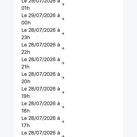
Le 29/07/2026 à
01h
Le 29/07/2026 à
00h
Le 28/07/2026 à
23h
Le 28/07/2026 à
22h
Le 28/07/2026 à
21h
Le 28/07/2026 à
20h
Le 28/07/2026 à
19h
Le 28/07/2026 à
18h
Le 28/07/2026 à
17h
Le 28/07/2026 à