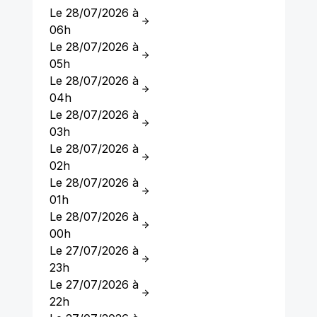
Le 28/07/2026 à
06h
Le 28/07/2026 à
05h
Le 28/07/2026 à
04h
Le 28/07/2026 à
03h
Le 28/07/2026 à
02h
Le 28/07/2026 à
01h
Le 28/07/2026 à
00h
Le 27/07/2026 à
23h
Le 27/07/2026 à
22h