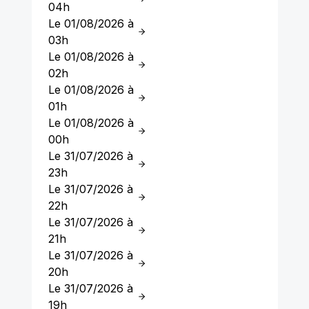
04h
Le 01/08/2026 à
03h
Le 01/08/2026 à
02h
Le 01/08/2026 à
01h
Le 01/08/2026 à
00h
Le 31/07/2026 à
23h
Le 31/07/2026 à
22h
Le 31/07/2026 à
21h
Le 31/07/2026 à
20h
Le 31/07/2026 à
19h