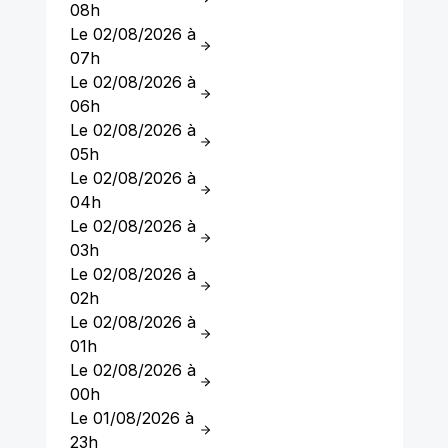
08h
Le 02/08/2026 à
07h
Le 02/08/2026 à
06h
Le 02/08/2026 à
05h
Le 02/08/2026 à
04h
Le 02/08/2026 à
03h
Le 02/08/2026 à
02h
Le 02/08/2026 à
01h
Le 02/08/2026 à
00h
Le 01/08/2026 à
23h