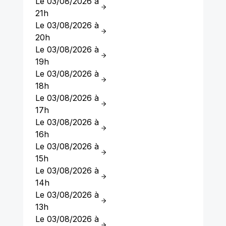
Le 03/08/2026 à
21h
Le 03/08/2026 à
20h
Le 03/08/2026 à
19h
Le 03/08/2026 à
18h
Le 03/08/2026 à
17h
Le 03/08/2026 à
16h
Le 03/08/2026 à
15h
Le 03/08/2026 à
14h
Le 03/08/2026 à
13h
Le 03/08/2026 à