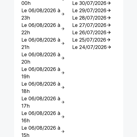
00h
Le 30/07/2026
Le 06/08/2026 à
Le 29/07/2026
23h
Le 28/07/2026
Le 06/08/2026 à
Le 27/07/2026
22h
Le 26/07/2026
Le 06/08/2026 à
Le 25/07/2026
21h
Le 24/07/2026
Le 06/08/2026 à
20h
Le 06/08/2026 à
19h
Le 06/08/2026 à
18h
Le 06/08/2026 à
17h
Le 06/08/2026 à
16h
Le 06/08/2026 à
15h