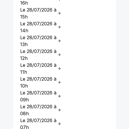
16h
Le 28/07/2026 à
15h
Le 28/07/2026 à
14h
Le 28/07/2026 à
13h
Le 28/07/2026 à
12h
Le 28/07/2026 à
11h
Le 28/07/2026 à
10h
Le 28/07/2026 à
09h
Le 28/07/2026 à
08h
Le 28/07/2026 à
07h