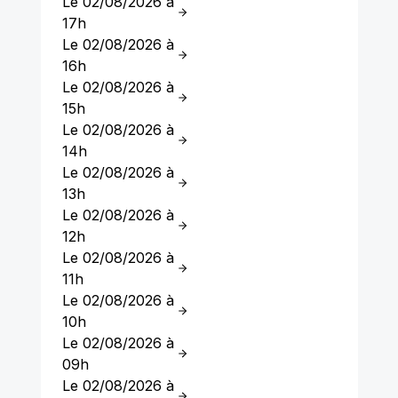
Le 02/08/2026 à
17h
Le 02/08/2026 à
16h
Le 02/08/2026 à
15h
Le 02/08/2026 à
14h
Le 02/08/2026 à
13h
Le 02/08/2026 à
12h
Le 02/08/2026 à
11h
Le 02/08/2026 à
10h
Le 02/08/2026 à
09h
Le 02/08/2026 à