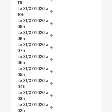
11h
Le 31/07/2026 à
10h
Le 31/07/2026 à
09h
Le 31/07/2026 à
08h
Le 31/07/2026 à
07h
Le 31/07/2026 à
06h
Le 31/07/2026 à
05h
Le 31/07/2026 à
04h
Le 31/07/2026 à
03h
Le 31/07/2026 à
02h