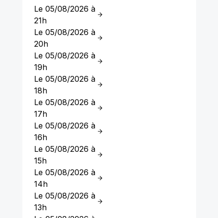
Le 05/08/2026 à
21h
Le 05/08/2026 à
20h
Le 05/08/2026 à
19h
Le 05/08/2026 à
18h
Le 05/08/2026 à
17h
Le 05/08/2026 à
16h
Le 05/08/2026 à
15h
Le 05/08/2026 à
14h
Le 05/08/2026 à
13h