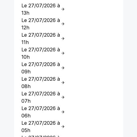
Le 27/07/2026 à
13h
Le 27/07/2026 à
12h
Le 27/07/2026 à
11h
Le 27/07/2026 à
10h
Le 27/07/2026 à
09h
Le 27/07/2026 à
08h
Le 27/07/2026 à
07h
Le 27/07/2026 à
06h
Le 27/07/2026 à
05h