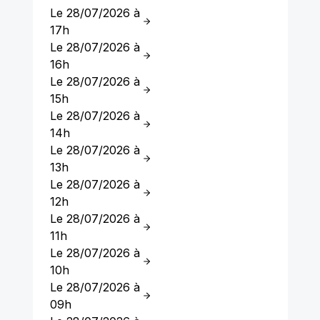
Le 28/07/2026 à
17h
Le 28/07/2026 à
16h
Le 28/07/2026 à
15h
Le 28/07/2026 à
14h
Le 28/07/2026 à
13h
Le 28/07/2026 à
12h
Le 28/07/2026 à
11h
Le 28/07/2026 à
10h
Le 28/07/2026 à
09h