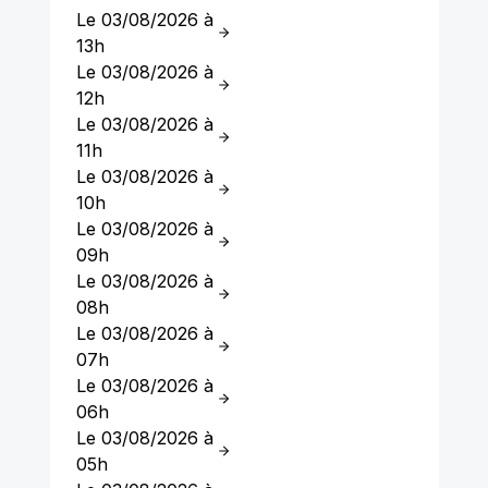
Le 03/08/2026 à
13h
Le 03/08/2026 à
12h
Le 03/08/2026 à
11h
Le 03/08/2026 à
10h
Le 03/08/2026 à
09h
Le 03/08/2026 à
08h
Le 03/08/2026 à
07h
Le 03/08/2026 à
06h
Le 03/08/2026 à
05h