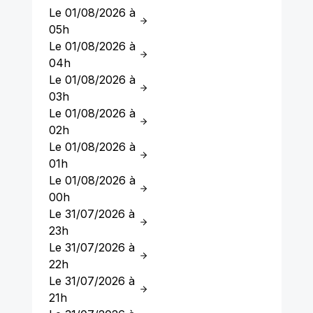
Le 01/08/2026 à
05h
Le 01/08/2026 à
04h
Le 01/08/2026 à
03h
Le 01/08/2026 à
02h
Le 01/08/2026 à
01h
Le 01/08/2026 à
00h
Le 31/07/2026 à
23h
Le 31/07/2026 à
22h
Le 31/07/2026 à
21h