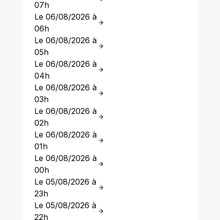
07h
Le 06/08/2026 à
06h
Le 06/08/2026 à
05h
Le 06/08/2026 à
04h
Le 06/08/2026 à
03h
Le 06/08/2026 à
02h
Le 06/08/2026 à
01h
Le 06/08/2026 à
00h
Le 05/08/2026 à
23h
Le 05/08/2026 à
22h