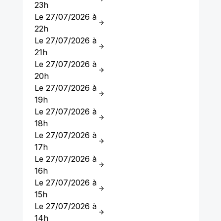
23h
Le 27/07/2026 à
22h
Le 27/07/2026 à
21h
Le 27/07/2026 à
20h
Le 27/07/2026 à
19h
Le 27/07/2026 à
18h
Le 27/07/2026 à
17h
Le 27/07/2026 à
16h
Le 27/07/2026 à
15h
Le 27/07/2026 à
14h