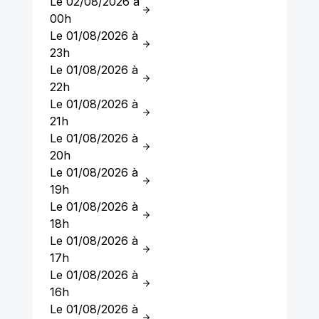
Le 02/08/2026 à
00h
Le 01/08/2026 à
23h
Le 01/08/2026 à
22h
Le 01/08/2026 à
21h
Le 01/08/2026 à
20h
Le 01/08/2026 à
19h
Le 01/08/2026 à
18h
Le 01/08/2026 à
17h
Le 01/08/2026 à
16h
Le 01/08/2026 à