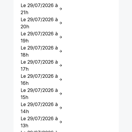
Le 29/07/2026 à
21h
Le 29/07/2026 à
20h
Le 29/07/2026 à
19h
Le 29/07/2026 à
18h
Le 29/07/2026 à
17h
Le 29/07/2026 à
16h
Le 29/07/2026 à
15h
Le 29/07/2026 à
14h
Le 29/07/2026 à
13h