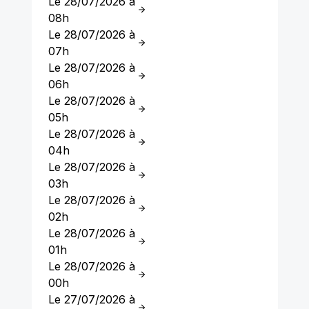
Le 28/07/2026 à
08h
Le 28/07/2026 à
07h
Le 28/07/2026 à
06h
Le 28/07/2026 à
05h
Le 28/07/2026 à
04h
Le 28/07/2026 à
03h
Le 28/07/2026 à
02h
Le 28/07/2026 à
01h
Le 28/07/2026 à
00h
Le 27/07/2026 à