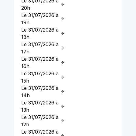
Le 31/07/2026 à
20h
Le 31/07/2026 à
19h
Le 31/07/2026 à
18h
Le 31/07/2026 à
17h
Le 31/07/2026 à
16h
Le 31/07/2026 à
15h
Le 31/07/2026 à
14h
Le 31/07/2026 à
13h
Le 31/07/2026 à
12h
Le 31/07/2026 à