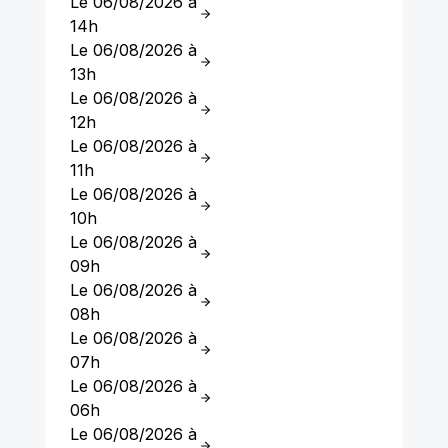
Le 06/08/2026 à
14h
Le 06/08/2026 à
13h
Le 06/08/2026 à
12h
Le 06/08/2026 à
11h
Le 06/08/2026 à
10h
Le 06/08/2026 à
09h
Le 06/08/2026 à
08h
Le 06/08/2026 à
07h
Le 06/08/2026 à
06h
Le 06/08/2026 à