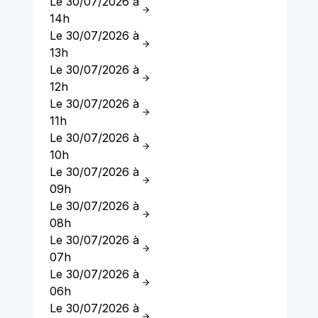
Le 30/07/2026 à
14h
Le 30/07/2026 à
13h
Le 30/07/2026 à
12h
Le 30/07/2026 à
11h
Le 30/07/2026 à
10h
Le 30/07/2026 à
09h
Le 30/07/2026 à
08h
Le 30/07/2026 à
07h
Le 30/07/2026 à
06h
Le 30/07/2026 à