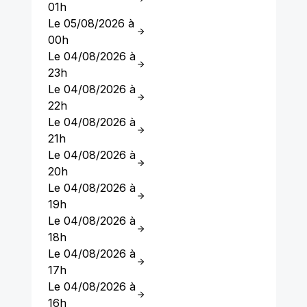
01h
Le 05/08/2026 à
00h
Le 04/08/2026 à
23h
Le 04/08/2026 à
22h
Le 04/08/2026 à
21h
Le 04/08/2026 à
20h
Le 04/08/2026 à
19h
Le 04/08/2026 à
18h
Le 04/08/2026 à
17h
Le 04/08/2026 à
16h