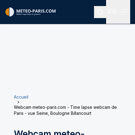
FR
Rechercher
Menu
Menu des
Accueil
Webcam meteo-paris.com - Time lapse webcam de
Paris - vue Seine, Boulogne Billancourt
Webcam meteo-