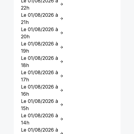
Le 01/08/2026 à
22h
Le 01/08/2026 à
21h
Le 01/08/2026 à
20h
Le 01/08/2026 à
19h
Le 01/08/2026 à
18h
Le 01/08/2026 à
17h
Le 01/08/2026 à
16h
Le 01/08/2026 à
15h
Le 01/08/2026 à
14h
Le 01/08/2026 à