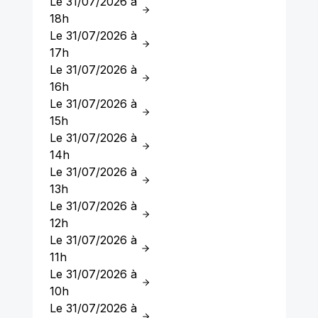
Le 31/07/2026 à
18h
Le 31/07/2026 à
17h
Le 31/07/2026 à
16h
Le 31/07/2026 à
15h
Le 31/07/2026 à
14h
Le 31/07/2026 à
13h
Le 31/07/2026 à
12h
Le 31/07/2026 à
11h
Le 31/07/2026 à
10h
Le 31/07/2026 à