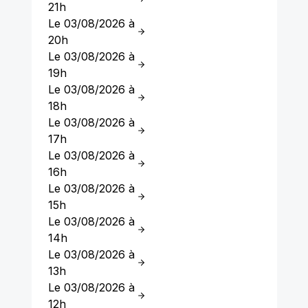
21h
Le 03/08/2026 à
20h
Le 03/08/2026 à
19h
Le 03/08/2026 à
18h
Le 03/08/2026 à
17h
Le 03/08/2026 à
16h
Le 03/08/2026 à
15h
Le 03/08/2026 à
14h
Le 03/08/2026 à
13h
Le 03/08/2026 à
12h