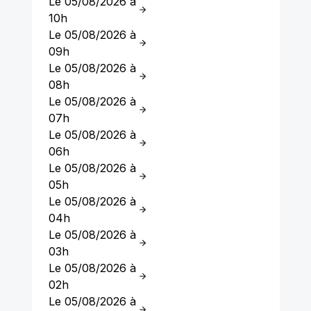
Le 05/08/2026 à
10h
Le 05/08/2026 à
09h
Le 05/08/2026 à
08h
Le 05/08/2026 à
07h
Le 05/08/2026 à
06h
Le 05/08/2026 à
05h
Le 05/08/2026 à
04h
Le 05/08/2026 à
03h
Le 05/08/2026 à
02h
Le 05/08/2026 à