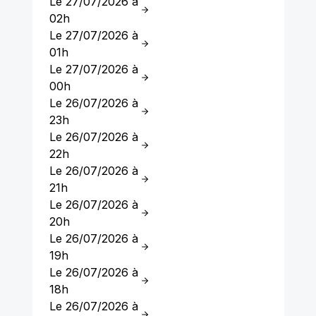
Le 27/07/2026 à
02h
Le 27/07/2026 à
01h
Le 27/07/2026 à
00h
Le 26/07/2026 à
23h
Le 26/07/2026 à
22h
Le 26/07/2026 à
21h
Le 26/07/2026 à
20h
Le 26/07/2026 à
19h
Le 26/07/2026 à
18h
Le 26/07/2026 à