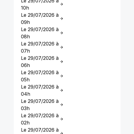
Le 29/07/2026 à
10h
Le 29/07/2026 à
09h
Le 29/07/2026 à
08h
Le 29/07/2026 à
07h
Le 29/07/2026 à
06h
Le 29/07/2026 à
05h
Le 29/07/2026 à
04h
Le 29/07/2026 à
03h
Le 29/07/2026 à
02h
Le 29/07/2026 à