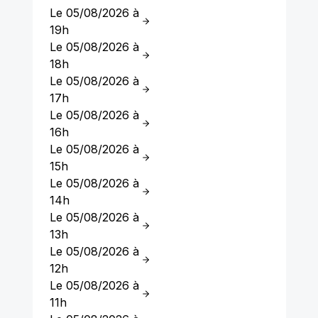
Le 05/08/2026 à
19h
Le 05/08/2026 à
18h
Le 05/08/2026 à
17h
Le 05/08/2026 à
16h
Le 05/08/2026 à
15h
Le 05/08/2026 à
14h
Le 05/08/2026 à
13h
Le 05/08/2026 à
12h
Le 05/08/2026 à
11h