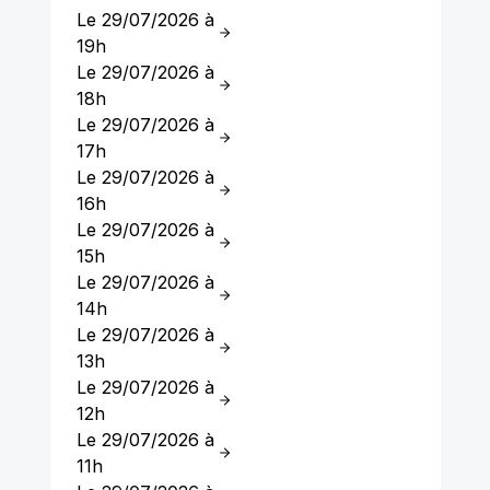
Le 29/07/2026 à
19h
Le 29/07/2026 à
18h
Le 29/07/2026 à
17h
Le 29/07/2026 à
16h
Le 29/07/2026 à
15h
Le 29/07/2026 à
14h
Le 29/07/2026 à
13h
Le 29/07/2026 à
12h
Le 29/07/2026 à
11h