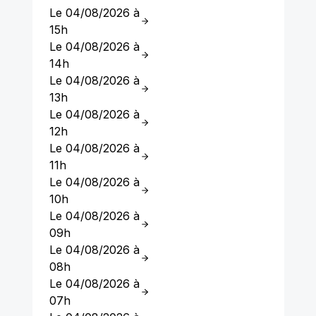
Le 04/08/2026 à
15h
Le 04/08/2026 à
14h
Le 04/08/2026 à
13h
Le 04/08/2026 à
12h
Le 04/08/2026 à
11h
Le 04/08/2026 à
10h
Le 04/08/2026 à
09h
Le 04/08/2026 à
08h
Le 04/08/2026 à
07h