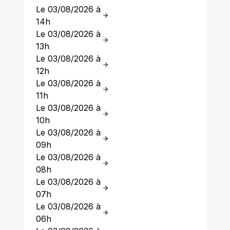
Le 03/08/2026 à
14h
Le 03/08/2026 à
13h
Le 03/08/2026 à
12h
Le 03/08/2026 à
11h
Le 03/08/2026 à
10h
Le 03/08/2026 à
09h
Le 03/08/2026 à
08h
Le 03/08/2026 à
07h
Le 03/08/2026 à
06h