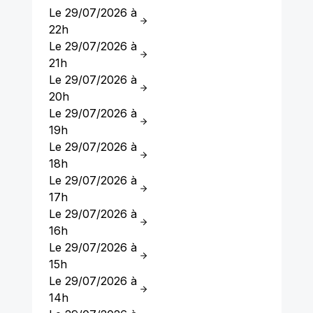
Le 29/07/2026 à
22h
Le 29/07/2026 à
21h
Le 29/07/2026 à
20h
Le 29/07/2026 à
19h
Le 29/07/2026 à
18h
Le 29/07/2026 à
17h
Le 29/07/2026 à
16h
Le 29/07/2026 à
15h
Le 29/07/2026 à
14h