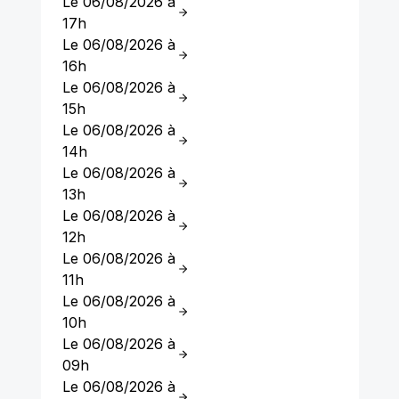
Le 06/08/2026 à
17h
Le 06/08/2026 à
16h
Le 06/08/2026 à
15h
Le 06/08/2026 à
14h
Le 06/08/2026 à
13h
Le 06/08/2026 à
12h
Le 06/08/2026 à
11h
Le 06/08/2026 à
10h
Le 06/08/2026 à
09h
Le 06/08/2026 à