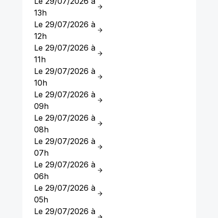
Le 29/07/2026 à
13h
Le 29/07/2026 à
12h
Le 29/07/2026 à
11h
Le 29/07/2026 à
10h
Le 29/07/2026 à
09h
Le 29/07/2026 à
08h
Le 29/07/2026 à
07h
Le 29/07/2026 à
06h
Le 29/07/2026 à
05h
Le 29/07/2026 à