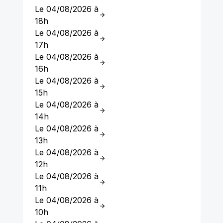
Le 04/08/2026 à
18h
Le 04/08/2026 à
17h
Le 04/08/2026 à
16h
Le 04/08/2026 à
15h
Le 04/08/2026 à
14h
Le 04/08/2026 à
13h
Le 04/08/2026 à
12h
Le 04/08/2026 à
11h
Le 04/08/2026 à
10h