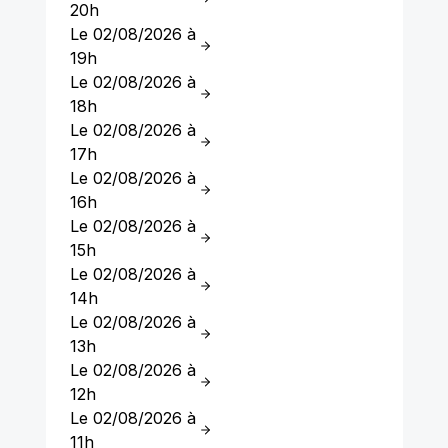
20h
Le 02/08/2026 à
19h
Le 02/08/2026 à
18h
Le 02/08/2026 à
17h
Le 02/08/2026 à
16h
Le 02/08/2026 à
15h
Le 02/08/2026 à
14h
Le 02/08/2026 à
13h
Le 02/08/2026 à
12h
Le 02/08/2026 à
11h