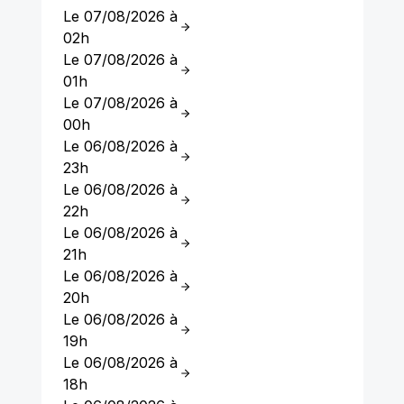
Le 07/08/2026 à
02h
Le 07/08/2026 à
01h
Le 07/08/2026 à
00h
Le 06/08/2026 à
23h
Le 06/08/2026 à
22h
Le 06/08/2026 à
21h
Le 06/08/2026 à
20h
Le 06/08/2026 à
19h
Le 06/08/2026 à
18h