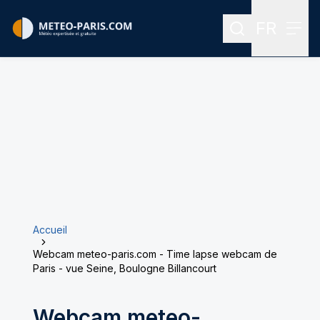
FR
Rechercher
Menu
Menu des
Accueil
Webcam meteo-paris.com - Time lapse webcam de
Paris - vue Seine, Boulogne Billancourt
Webcam meteo-