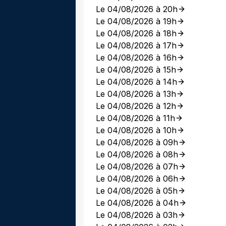
Le 04/08/2026 à 20h
Le 04/08/2026 à 19h
Le 04/08/2026 à 18h
Le 04/08/2026 à 17h
Le 04/08/2026 à 16h
Le 04/08/2026 à 15h
Le 04/08/2026 à 14h
Le 04/08/2026 à 13h
Le 04/08/2026 à 12h
Le 04/08/2026 à 11h
Le 04/08/2026 à 10h
Le 04/08/2026 à 09h
Le 04/08/2026 à 08h
Le 04/08/2026 à 07h
Le 04/08/2026 à 06h
Le 04/08/2026 à 05h
Le 04/08/2026 à 04h
Le 04/08/2026 à 03h