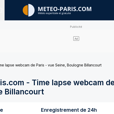
Sites expertisés
e lapse webcam de Paris - vue Seine, Boulogne Billancourt
s.com - Time lapse webcam de 
 Billancourt
re
Enregistrement de 24h