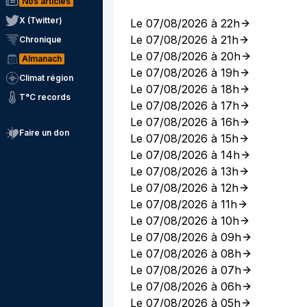
Nos articles
X (Twitter)
Le 07/08/2026 à 22h
Le 07/08/2026 à 21h
Chronique
Le 07/08/2026 à 20h
Almanach
Le 07/08/2026 à 19h
Climat région
Le 07/08/2026 à 18h
T°C records
Le 07/08/2026 à 17h
Le 07/08/2026 à 16h
Faire un don
Le 07/08/2026 à 15h
Le 07/08/2026 à 14h
Le 07/08/2026 à 13h
Le 07/08/2026 à 12h
Le 07/08/2026 à 11h
Le 07/08/2026 à 10h
Le 07/08/2026 à 09h
Le 07/08/2026 à 08h
Le 07/08/2026 à 07h
Le 07/08/2026 à 06h
Le 07/08/2026 à 05h