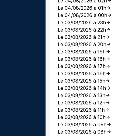
Le 04/08/2026 à 02h
Le 04/08/2026 à 01h
Le 04/08/2026 à 00h
Le 03/08/2026 à 23h
Le 03/08/2026 à 22h
Le 03/08/2026 à 21h
Le 03/08/2026 à 20h
Le 03/08/2026 à 19h
Le 03/08/2026 à 18h
Le 03/08/2026 à 17h
Le 03/08/2026 à 16h
Le 03/08/2026 à 15h
Le 03/08/2026 à 14h
Le 03/08/2026 à 13h
Le 03/08/2026 à 12h
Le 03/08/2026 à 11h
Le 03/08/2026 à 10h
Le 03/08/2026 à 09h
Le 03/08/2026 à 08h