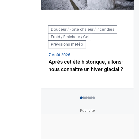
Douceur / Forte chaleur / Incendies
Froid / Fraîcheur / Gel
Prévisions météo
7 Août 2026
Après cet été historique, allons-
nous connaître un hiver glacial ?
0
1
2
3
4
5