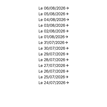
Le 06/08/2026
Le 05/08/2026
Le 04/08/2026
Le 03/08/2026
Le 02/08/2026
Le 01/08/2026
Le 31/07/2026
Le 30/07/2026
Le 29/07/2026
Le 28/07/2026
Le 27/07/2026
Le 26/07/2026
Le 25/07/2026
Le 24/07/2026