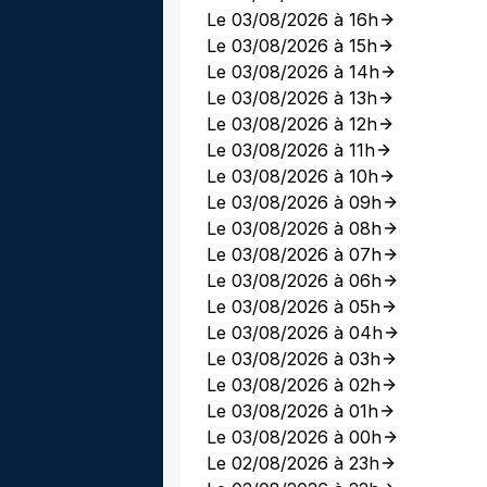
Le 03/08/2026 à 16h
Le 03/08/2026 à 15h
Le 03/08/2026 à 14h
Le 03/08/2026 à 13h
Le 03/08/2026 à 12h
Le 03/08/2026 à 11h
Le 03/08/2026 à 10h
Le 03/08/2026 à 09h
Le 03/08/2026 à 08h
Le 03/08/2026 à 07h
Le 03/08/2026 à 06h
Le 03/08/2026 à 05h
Le 03/08/2026 à 04h
Le 03/08/2026 à 03h
Le 03/08/2026 à 02h
Le 03/08/2026 à 01h
Le 03/08/2026 à 00h
Le 02/08/2026 à 23h