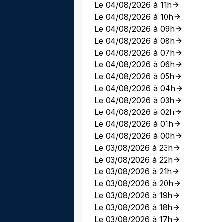
Le 04/08/2026 à 11h
Le 04/08/2026 à 10h
Le 04/08/2026 à 09h
Le 04/08/2026 à 08h
Le 04/08/2026 à 07h
Le 04/08/2026 à 06h
Le 04/08/2026 à 05h
Le 04/08/2026 à 04h
Le 04/08/2026 à 03h
Le 04/08/2026 à 02h
Le 04/08/2026 à 01h
Le 04/08/2026 à 00h
Le 03/08/2026 à 23h
Le 03/08/2026 à 22h
Le 03/08/2026 à 21h
Le 03/08/2026 à 20h
Le 03/08/2026 à 19h
Le 03/08/2026 à 18h
Le 03/08/2026 à 17h