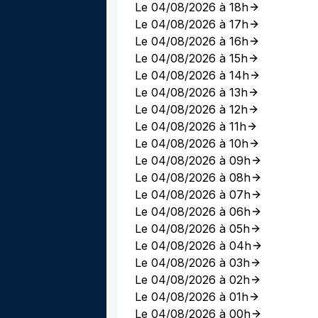
Le 04/08/2026 à 18h
Le 04/08/2026 à 17h
Le 04/08/2026 à 16h
Le 04/08/2026 à 15h
Le 04/08/2026 à 14h
Le 04/08/2026 à 13h
Le 04/08/2026 à 12h
Le 04/08/2026 à 11h
Le 04/08/2026 à 10h
Le 04/08/2026 à 09h
Le 04/08/2026 à 08h
Le 04/08/2026 à 07h
Le 04/08/2026 à 06h
Le 04/08/2026 à 05h
Le 04/08/2026 à 04h
Le 04/08/2026 à 03h
Le 04/08/2026 à 02h
Le 04/08/2026 à 01h
Le 04/08/2026 à 00h