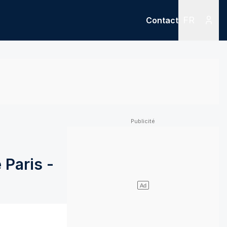
FR
Contact
Menu
Menu des
Paris -