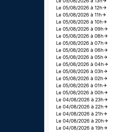
Le 05/08/2026 à 13h
Le 05/08/2026 à 12h
Le 05/08/2026 à 11h
Le 05/08/2026 à 10h
Le 05/08/2026 à 09h
Le 05/08/2026 à 08h
Le 05/08/2026 à 07h
Le 05/08/2026 à 06h
Le 05/08/2026 à 05h
Le 05/08/2026 à 04h
Le 05/08/2026 à 03h
Le 05/08/2026 à 02h
Le 05/08/2026 à 01h
Le 05/08/2026 à 00h
Le 04/08/2026 à 23h
Le 04/08/2026 à 22h
Le 04/08/2026 à 21h
Le 04/08/2026 à 20h
Le 04/08/2026 à 19h