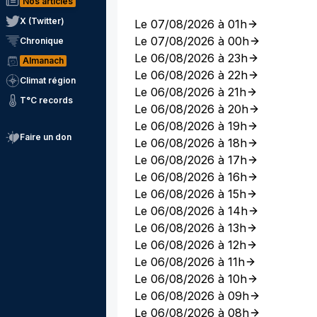
Nos articles
X (Twitter)
Le 07/08/2026 à 01h
Le 07/08/2026 à 00h
Chronique
Le 06/08/2026 à 23h
Almanach
Le 06/08/2026 à 22h
Climat région
Le 06/08/2026 à 21h
T°C records
Le 06/08/2026 à 20h
Le 06/08/2026 à 19h
Faire un don
Le 06/08/2026 à 18h
Le 06/08/2026 à 17h
Le 06/08/2026 à 16h
Le 06/08/2026 à 15h
Le 06/08/2026 à 14h
Le 06/08/2026 à 13h
Le 06/08/2026 à 12h
Le 06/08/2026 à 11h
Le 06/08/2026 à 10h
Le 06/08/2026 à 09h
Le 06/08/2026 à 08h