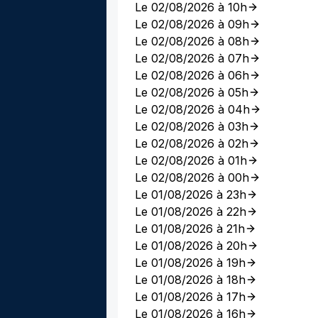
Le 02/08/2026 à 10h
Le 02/08/2026 à 09h
Le 02/08/2026 à 08h
Le 02/08/2026 à 07h
Le 02/08/2026 à 06h
Le 02/08/2026 à 05h
Le 02/08/2026 à 04h
Le 02/08/2026 à 03h
Le 02/08/2026 à 02h
Le 02/08/2026 à 01h
Le 02/08/2026 à 00h
Le 01/08/2026 à 23h
Le 01/08/2026 à 22h
Le 01/08/2026 à 21h
Le 01/08/2026 à 20h
Le 01/08/2026 à 19h
Le 01/08/2026 à 18h
Le 01/08/2026 à 17h
Le 01/08/2026 à 16h