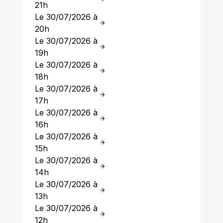
21h
Le 30/07/2026 à
20h
Le 30/07/2026 à
19h
Le 30/07/2026 à
18h
Le 30/07/2026 à
17h
Le 30/07/2026 à
16h
Le 30/07/2026 à
15h
Le 30/07/2026 à
14h
Le 30/07/2026 à
13h
Le 30/07/2026 à
12h