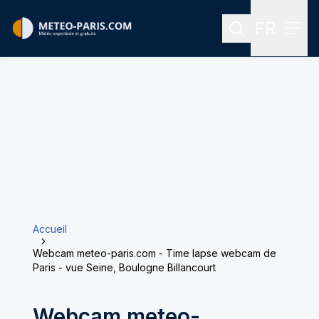
FR
Rechercher
Menu
Menu des
Accueil
Webcam meteo-paris.com - Time lapse webcam de
Paris - vue Seine, Boulogne Billancourt
Webcam meteo-