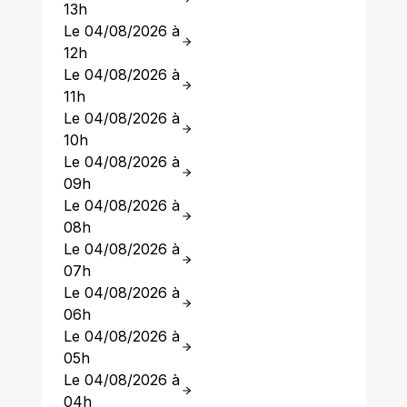
13h
Le 04/08/2026 à
12h
Le 04/08/2026 à
11h
Le 04/08/2026 à
10h
Le 04/08/2026 à
09h
Le 04/08/2026 à
08h
Le 04/08/2026 à
07h
Le 04/08/2026 à
06h
Le 04/08/2026 à
05h
Le 04/08/2026 à
04h