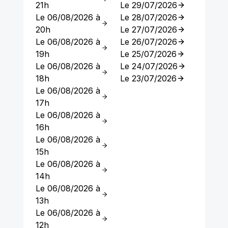
21h
Le 29/07/2026
Le 06/08/2026 à
Le 28/07/2026
20h
Le 27/07/2026
Le 06/08/2026 à
Le 26/07/2026
19h
Le 25/07/2026
Le 06/08/2026 à
Le 24/07/2026
18h
Le 23/07/2026
Le 06/08/2026 à
17h
Le 06/08/2026 à
16h
Le 06/08/2026 à
15h
Le 06/08/2026 à
14h
Le 06/08/2026 à
13h
Le 06/08/2026 à
12h