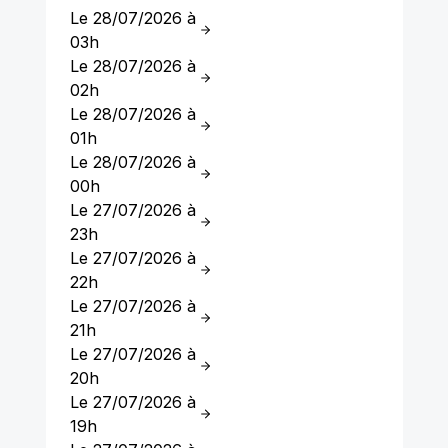
Le 28/07/2026 à
03h
Le 28/07/2026 à
02h
Le 28/07/2026 à
01h
Le 28/07/2026 à
00h
Le 27/07/2026 à
23h
Le 27/07/2026 à
22h
Le 27/07/2026 à
21h
Le 27/07/2026 à
20h
Le 27/07/2026 à
19h