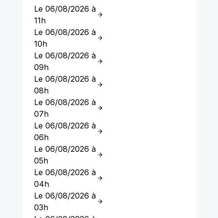
Le 06/08/2026 à
11h
Le 06/08/2026 à
10h
Le 06/08/2026 à
09h
Le 06/08/2026 à
08h
Le 06/08/2026 à
07h
Le 06/08/2026 à
06h
Le 06/08/2026 à
05h
Le 06/08/2026 à
04h
Le 06/08/2026 à
03h