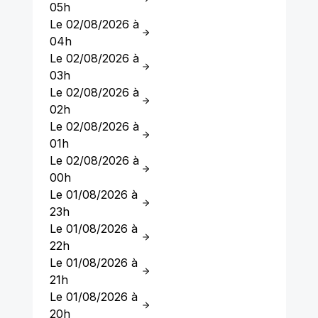
05h
Le 02/08/2026 à
04h
Le 02/08/2026 à
03h
Le 02/08/2026 à
02h
Le 02/08/2026 à
01h
Le 02/08/2026 à
00h
Le 01/08/2026 à
23h
Le 01/08/2026 à
22h
Le 01/08/2026 à
21h
Le 01/08/2026 à
20h