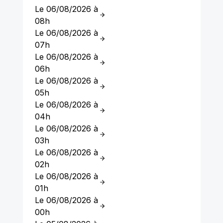
Le 06/08/2026 à
08h
Le 06/08/2026 à
07h
Le 06/08/2026 à
06h
Le 06/08/2026 à
05h
Le 06/08/2026 à
04h
Le 06/08/2026 à
03h
Le 06/08/2026 à
02h
Le 06/08/2026 à
01h
Le 06/08/2026 à
00h