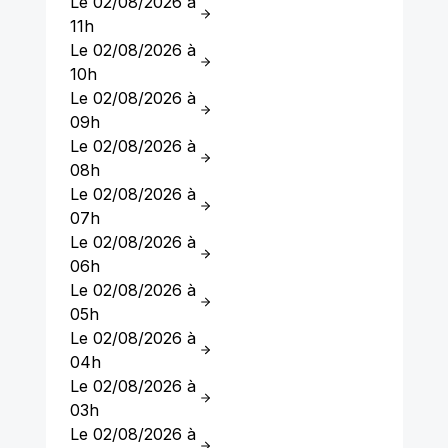
Le 02/08/2026 à
11h
Le 02/08/2026 à
10h
Le 02/08/2026 à
09h
Le 02/08/2026 à
08h
Le 02/08/2026 à
07h
Le 02/08/2026 à
06h
Le 02/08/2026 à
05h
Le 02/08/2026 à
04h
Le 02/08/2026 à
03h
Le 02/08/2026 à