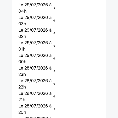
Le 29/07/2026 à
04h
Le 29/07/2026 à
03h
Le 29/07/2026 à
02h
Le 29/07/2026 à
01h
Le 29/07/2026 à
00h
Le 28/07/2026 à
23h
Le 28/07/2026 à
22h
Le 28/07/2026 à
21h
Le 28/07/2026 à
20h