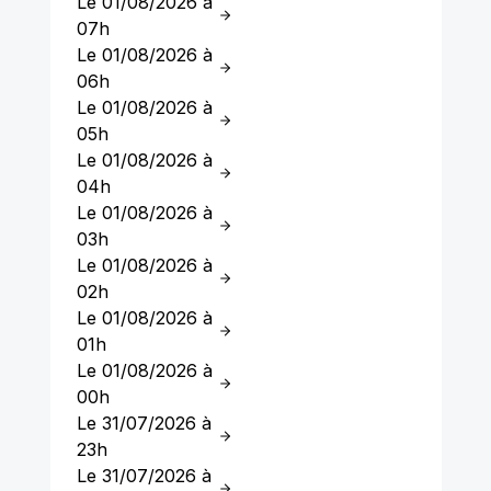
Le 01/08/2026 à
07h
Le 01/08/2026 à
06h
Le 01/08/2026 à
05h
Le 01/08/2026 à
04h
Le 01/08/2026 à
03h
Le 01/08/2026 à
02h
Le 01/08/2026 à
01h
Le 01/08/2026 à
00h
Le 31/07/2026 à
23h
Le 31/07/2026 à