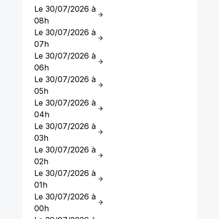
Le 30/07/2026 à
08h
Le 30/07/2026 à
07h
Le 30/07/2026 à
06h
Le 30/07/2026 à
05h
Le 30/07/2026 à
04h
Le 30/07/2026 à
03h
Le 30/07/2026 à
02h
Le 30/07/2026 à
01h
Le 30/07/2026 à
00h