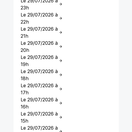
Le 29/07/2026 à
23h
Le 29/07/2026 à
22h
Le 29/07/2026 à
21h
Le 29/07/2026 à
20h
Le 29/07/2026 à
19h
Le 29/07/2026 à
18h
Le 29/07/2026 à
17h
Le 29/07/2026 à
16h
Le 29/07/2026 à
15h
Le 29/07/2026 à