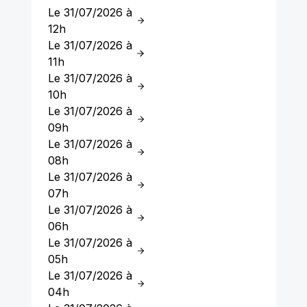
Le 31/07/2026 à
12h
Le 31/07/2026 à
11h
Le 31/07/2026 à
10h
Le 31/07/2026 à
09h
Le 31/07/2026 à
08h
Le 31/07/2026 à
07h
Le 31/07/2026 à
06h
Le 31/07/2026 à
05h
Le 31/07/2026 à
04h