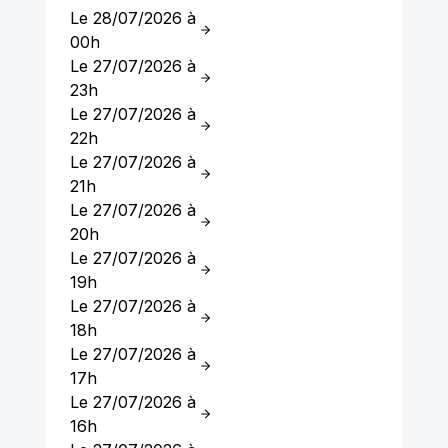
Le 28/07/2026 à
00h
Le 27/07/2026 à
23h
Le 27/07/2026 à
22h
Le 27/07/2026 à
21h
Le 27/07/2026 à
20h
Le 27/07/2026 à
19h
Le 27/07/2026 à
18h
Le 27/07/2026 à
17h
Le 27/07/2026 à
16h