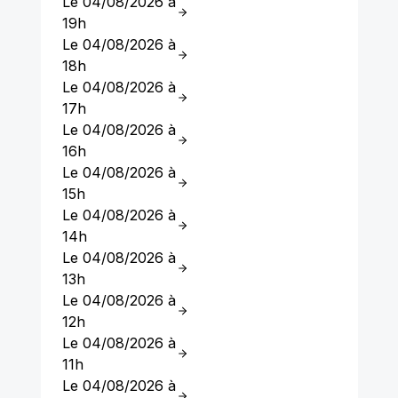
Le 04/08/2026 à
19h
Le 04/08/2026 à
18h
Le 04/08/2026 à
17h
Le 04/08/2026 à
16h
Le 04/08/2026 à
15h
Le 04/08/2026 à
14h
Le 04/08/2026 à
13h
Le 04/08/2026 à
12h
Le 04/08/2026 à
11h
Le 04/08/2026 à