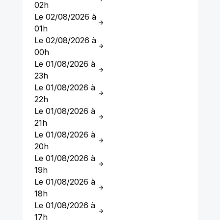
02h
Le 02/08/2026 à
01h
Le 02/08/2026 à
00h
Le 01/08/2026 à
23h
Le 01/08/2026 à
22h
Le 01/08/2026 à
21h
Le 01/08/2026 à
20h
Le 01/08/2026 à
19h
Le 01/08/2026 à
18h
Le 01/08/2026 à
17h