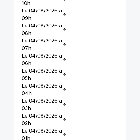
10h
Le 04/08/2026 à
09h
Le 04/08/2026 à
08h
Le 04/08/2026 à
07h
Le 04/08/2026 à
06h
Le 04/08/2026 à
05h
Le 04/08/2026 à
04h
Le 04/08/2026 à
03h
Le 04/08/2026 à
02h
Le 04/08/2026 à
01h