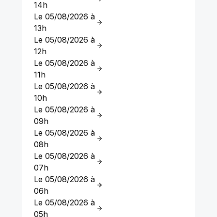
14h
Le 05/08/2026 à
13h
Le 05/08/2026 à
12h
Le 05/08/2026 à
11h
Le 05/08/2026 à
10h
Le 05/08/2026 à
09h
Le 05/08/2026 à
08h
Le 05/08/2026 à
07h
Le 05/08/2026 à
06h
Le 05/08/2026 à
05h