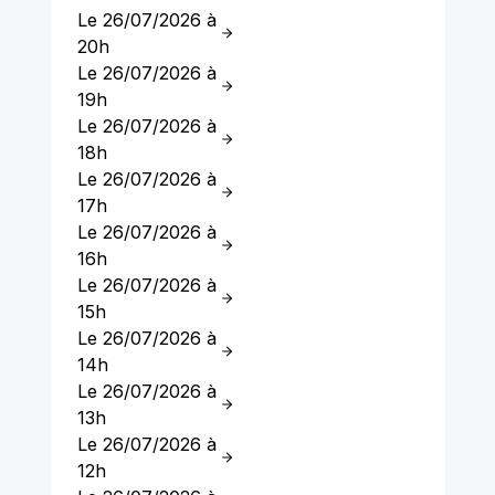
Le 26/07/2026 à
20h
Le 26/07/2026 à
19h
Le 26/07/2026 à
18h
Le 26/07/2026 à
17h
Le 26/07/2026 à
16h
Le 26/07/2026 à
15h
Le 26/07/2026 à
14h
Le 26/07/2026 à
13h
Le 26/07/2026 à
12h