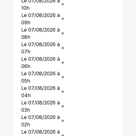
Le 07/08/2026 à
10h
Le 07/08/2026 à
09h
Le 07/08/2026 à
08h
Le 07/08/2026 à
07h
Le 07/08/2026 à
06h
Le 07/08/2026 à
05h
Le 07/08/2026 à
04h
Le 07/08/2026 à
03h
Le 07/08/2026 à
02h
Le 07/08/2026 à