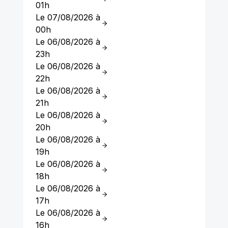
01h
Le 07/08/2026 à
00h
Le 06/08/2026 à
23h
Le 06/08/2026 à
22h
Le 06/08/2026 à
21h
Le 06/08/2026 à
20h
Le 06/08/2026 à
19h
Le 06/08/2026 à
18h
Le 06/08/2026 à
17h
Le 06/08/2026 à
16h