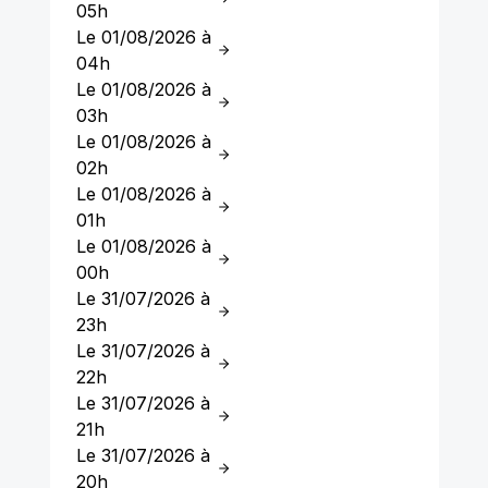
05h
Le 01/08/2026 à
04h
Le 01/08/2026 à
03h
Le 01/08/2026 à
02h
Le 01/08/2026 à
01h
Le 01/08/2026 à
00h
Le 31/07/2026 à
23h
Le 31/07/2026 à
22h
Le 31/07/2026 à
21h
Le 31/07/2026 à
20h