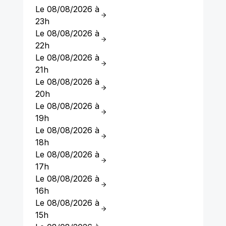
Le 08/08/2026 à
23h
Le 08/08/2026 à
22h
Le 08/08/2026 à
21h
Le 08/08/2026 à
20h
Le 08/08/2026 à
19h
Le 08/08/2026 à
18h
Le 08/08/2026 à
17h
Le 08/08/2026 à
16h
Le 08/08/2026 à
15h