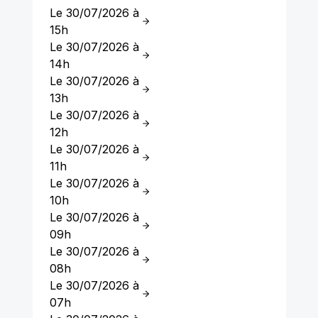
Le 30/07/2026 à
15h
Le 30/07/2026 à
14h
Le 30/07/2026 à
13h
Le 30/07/2026 à
12h
Le 30/07/2026 à
11h
Le 30/07/2026 à
10h
Le 30/07/2026 à
09h
Le 30/07/2026 à
08h
Le 30/07/2026 à
07h