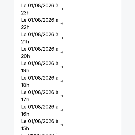
Le 01/08/2026 à
23h
Le 01/08/2026 à
22h
Le 01/08/2026 à
21h
Le 01/08/2026 à
20h
Le 01/08/2026 à
19h
Le 01/08/2026 à
18h
Le 01/08/2026 à
17h
Le 01/08/2026 à
16h
Le 01/08/2026 à
15h