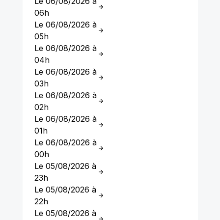
Le 06/08/2026 à
06h
Le 06/08/2026 à
05h
Le 06/08/2026 à
04h
Le 06/08/2026 à
03h
Le 06/08/2026 à
02h
Le 06/08/2026 à
01h
Le 06/08/2026 à
00h
Le 05/08/2026 à
23h
Le 05/08/2026 à
22h
Le 05/08/2026 à