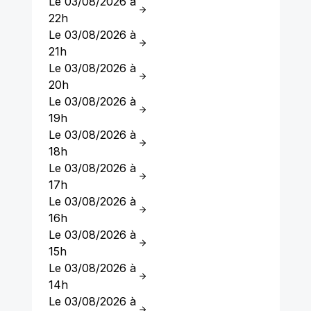
Le 03/08/2026 à
22h
Le 03/08/2026 à
21h
Le 03/08/2026 à
20h
Le 03/08/2026 à
19h
Le 03/08/2026 à
18h
Le 03/08/2026 à
17h
Le 03/08/2026 à
16h
Le 03/08/2026 à
15h
Le 03/08/2026 à
14h
Le 03/08/2026 à