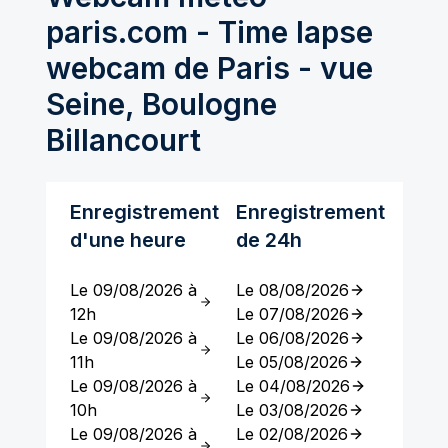
paris.com - Time lapse
webcam de Paris - vue
Seine, Boulogne
Billancourt
Enregistrement
Enregistrement
d'une heure
de 24h
Le 09/08/2026 à
Le 08/08/2026
12h
Le 07/08/2026
Le 09/08/2026 à
Le 06/08/2026
11h
Le 05/08/2026
Le 09/08/2026 à
Le 04/08/2026
10h
Le 03/08/2026
Le 09/08/2026 à
Le 02/08/2026