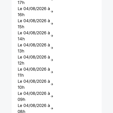
17h
Le 04/08/2026 à
16h
Le 04/08/2026 à
15h
Le 04/08/2026 à
14h
Le 04/08/2026 à
13h
Le 04/08/2026 à
12h
Le 04/08/2026 à
11h
Le 04/08/2026 à
10h
Le 04/08/2026 à
09h
Le 04/08/2026 à
08h