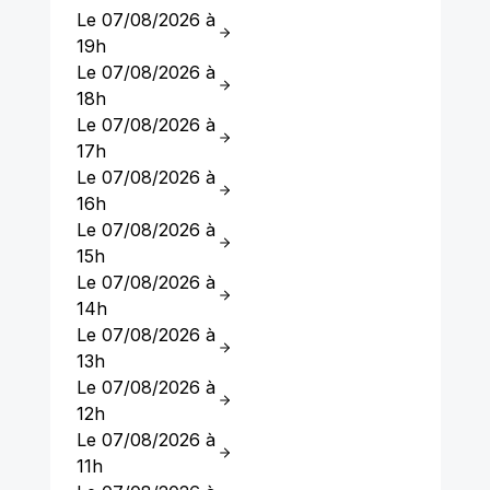
Le 07/08/2026 à
19h
Le 07/08/2026 à
18h
Le 07/08/2026 à
17h
Le 07/08/2026 à
16h
Le 07/08/2026 à
15h
Le 07/08/2026 à
14h
Le 07/08/2026 à
13h
Le 07/08/2026 à
12h
Le 07/08/2026 à
11h