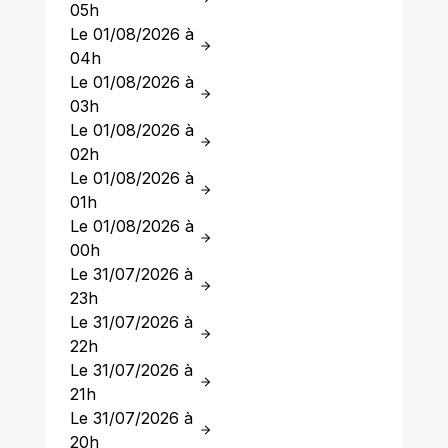
05h
Le 01/08/2026 à
04h
Le 01/08/2026 à
03h
Le 01/08/2026 à
02h
Le 01/08/2026 à
01h
Le 01/08/2026 à
00h
Le 31/07/2026 à
23h
Le 31/07/2026 à
22h
Le 31/07/2026 à
21h
Le 31/07/2026 à
20h