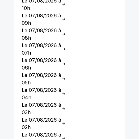
Le 07/08/2026 à
10h
Le 07/08/2026 à
09h
Le 07/08/2026 à
08h
Le 07/08/2026 à
07h
Le 07/08/2026 à
06h
Le 07/08/2026 à
05h
Le 07/08/2026 à
04h
Le 07/08/2026 à
03h
Le 07/08/2026 à
02h
Le 07/08/2026 à