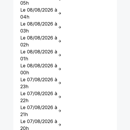
05h
Le 08/08/2026 à
04h
Le 08/08/2026 à
03h
Le 08/08/2026 à
02h
Le 08/08/2026 à
01h
Le 08/08/2026 à
00h
Le 07/08/2026 à
23h
Le 07/08/2026 à
22h
Le 07/08/2026 à
21h
Le 07/08/2026 à
20h