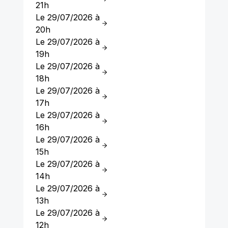
21h
Le 29/07/2026 à
20h
Le 29/07/2026 à
19h
Le 29/07/2026 à
18h
Le 29/07/2026 à
17h
Le 29/07/2026 à
16h
Le 29/07/2026 à
15h
Le 29/07/2026 à
14h
Le 29/07/2026 à
13h
Le 29/07/2026 à
12h