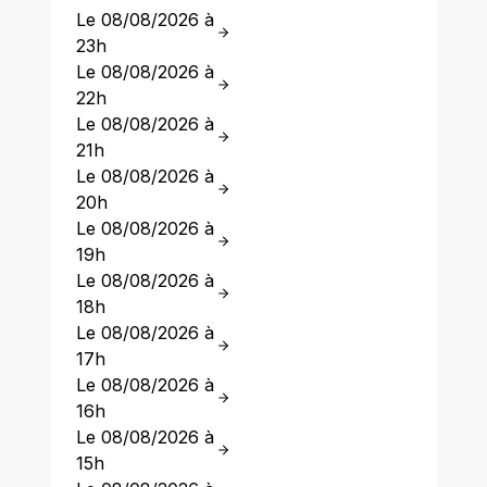
Le 08/08/2026 à
23h
Le 08/08/2026 à
22h
Le 08/08/2026 à
21h
Le 08/08/2026 à
20h
Le 08/08/2026 à
19h
Le 08/08/2026 à
18h
Le 08/08/2026 à
17h
Le 08/08/2026 à
16h
Le 08/08/2026 à
15h