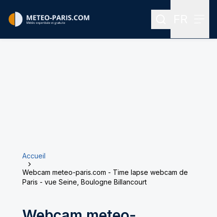
FR
Rechercher
Menu
Menu des
Accueil
Webcam meteo-paris.com - Time lapse webcam de
Paris - vue Seine, Boulogne Billancourt
Webcam meteo-