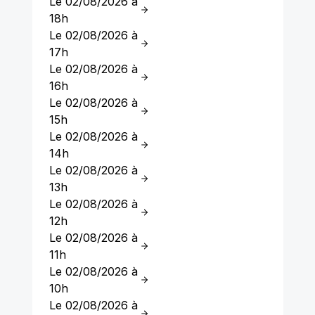
Le 02/08/2026 à
18h
Le 02/08/2026 à
17h
Le 02/08/2026 à
16h
Le 02/08/2026 à
15h
Le 02/08/2026 à
14h
Le 02/08/2026 à
13h
Le 02/08/2026 à
12h
Le 02/08/2026 à
11h
Le 02/08/2026 à
10h
Le 02/08/2026 à