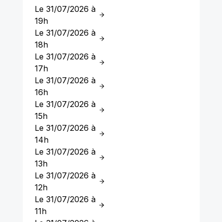
Le 31/07/2026 à
19h
Le 31/07/2026 à
18h
Le 31/07/2026 à
17h
Le 31/07/2026 à
16h
Le 31/07/2026 à
15h
Le 31/07/2026 à
14h
Le 31/07/2026 à
13h
Le 31/07/2026 à
12h
Le 31/07/2026 à
11h