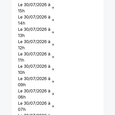
Le 30/07/2026 à
15h
Le 30/07/2026 à
14h
Le 30/07/2026 à
13h
Le 30/07/2026 à
12h
Le 30/07/2026 à
11h
Le 30/07/2026 à
10h
Le 30/07/2026 à
09h
Le 30/07/2026 à
08h
Le 30/07/2026 à
07h